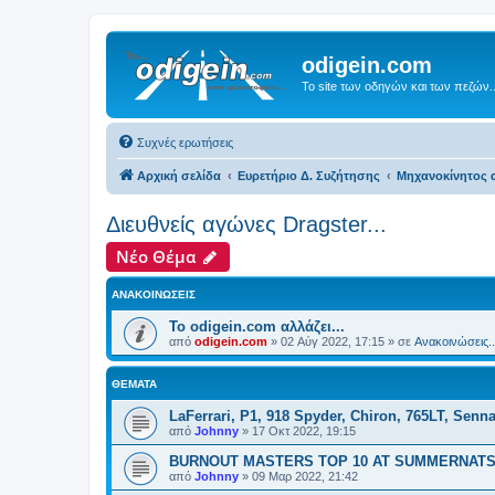
odigein.com
Το site των οδηγών και των πεζών..
Συχνές ερωτήσεις
Αρχική σελίδα
Ευρετήριο Δ. Συζήτησης
Μηχανοκίνητος α
Διευθνείς αγώνες Dragster...
Νέο Θέμα
ΑΝΑΚΟΙΝΏΣΕΙΣ
Το odigein.com αλλάζει...
από
odigein.com
»
02 Αύγ 2022, 17:15
» σε
Ανακοινώσεις..
ΘΈΜΑΤΑ
LaFerrari, P1, 918 Spyder, Chiron, 765LT, Sen
από
Johnny
»
17 Οκτ 2022, 19:15
BURNOUT MASTERS TOP 10 AT SUMMERNATS
από
Johnny
»
09 Μαρ 2022, 21:42