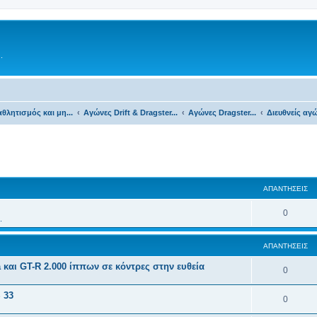
.
θλητισμός και μη...
Αγώνες Drift & Dragster...
Αγώνες Dragster...
Διευθνείς αγώ
ΑΠΑΝΤΉΣΕΙΣ
0
.
ΑΠΑΝΤΉΣΕΙΣ
na και GT-R 2.000 ίππων σε κόντρες στην ευθεία
0
 33
0