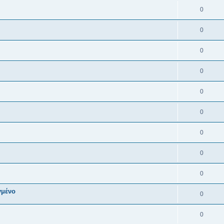
0
0
0
0
0
0
0
0
0
γμένο
0
0