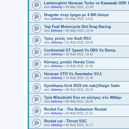
Lamborghini Huracan Turbo vs Kawasaki H2R
από
Johnny
»
09 Μαρ 2022, 21:36
Dragster στην έρημο με 4.000 άλογα
από
Johnny
»
09 Μαρ 2022, 14:21
Top Fuel Motorcycle Dirt Drag Racing
από
Johnny
»
09 Μαρ 2022, 12:44
Tρεις γενιές του Audi RS3
από
Johnny
»
21 Φεβ 2022, 23:34
Continental GT Speed Vs DBS Vs Roma.
από
Johnny
»
20 Φεβ 2022, 13:16
Κόντρες μεταξύ Honda Civic
από
Johnny
»
15 Φεβ 2022, 21:43
Huracan STO Vs Aventador SVJ.
από
Johnny
»
15 Φεβ 2022, 21:28
Gymkhana Grid 2019 nik nak@Daigo Saito
από
Johnny
»
08 Φεβ 2022, 20:16
Τρία Mitsubishi Evo σε κόντρες στο 400άρι
από
Johnny
»
08 Φεβ 2022, 20:02
Rocket Car - The Budweiser Rocket
από
Johnny
»
03 Φεβ 2022, 21:21
Rocket car - Thrust SSC
από
Johnny
»
03 Φεβ 2022, 21:17