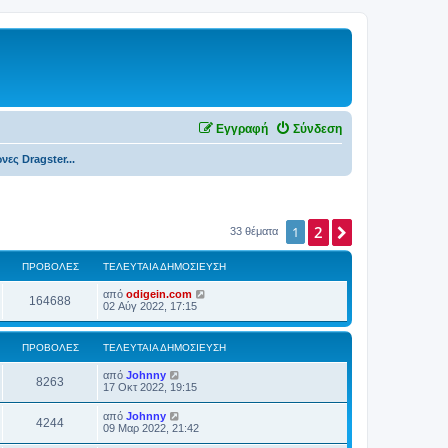
Εγγραφή
Σύνδεση
νες Dragster...
2
Επόμενη
1
33 θέματα
ΠΡΟΒΟΛΈΣ
ΤΕΛΕΥΤΑΊΑ ΔΗΜΟΣΊΕΥΣΗ
από
odigein.com
164688
02 Αύγ 2022, 17:15
ΠΡΟΒΟΛΈΣ
ΤΕΛΕΥΤΑΊΑ ΔΗΜΟΣΊΕΥΣΗ
από
Johnny
8263
17 Οκτ 2022, 19:15
από
Johnny
4244
09 Μαρ 2022, 21:42