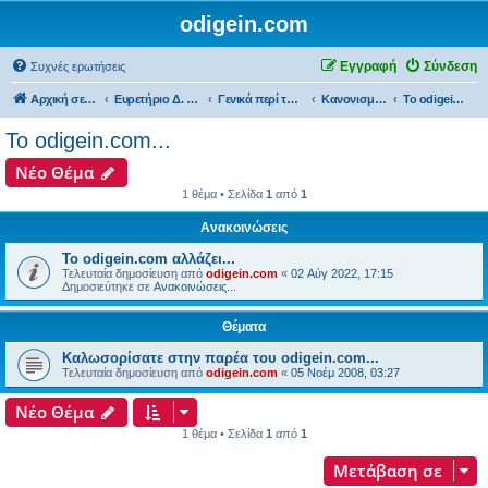
odigein.com
Εγγραφή
Σύνδεση
Συχνές ερωτήσεις
Αρχική σελίδα
Ευρετήριο Δ. Συζήτησης
Γενικά περί του forum...
Κανονισμοί λειτουργίας & Ανακοινώσεις του forum......
Το odigein.com...
Το odigein.com...
Νέο Θέμα
1 θέμα • Σελίδα
1
από
1
Ανακοινώσεις
Το odigein.com αλλάζει...
Τελευταία δημοσίευση από
odigein.com
«
02 Αύγ 2022, 17:15
Δημοσιεύτηκε σε
Ανακοινώσεις...
Θέματα
Καλωσορίσατε στην παρέα του odigein.com...
Τελευταία δημοσίευση από
odigein.com
«
05 Νοέμ 2008, 03:27
Νέο Θέμα
1 θέμα • Σελίδα
1
από
1
Μετάβαση σε