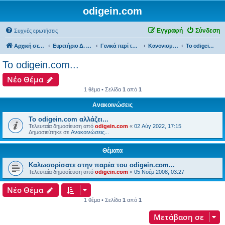
odigein.com
Εγγραφή
Σύνδεση
Συχνές ερωτήσεις
Αρχική σελίδα
Ευρετήριο Δ. Συζήτησης
Γενικά περί του forum...
Κανονισμοί λειτουργίας & Ανακοινώσεις του forum......
Το odigein.com...
Το odigein.com...
Νέο Θέμα
1 θέμα • Σελίδα
1
από
1
Ανακοινώσεις
Το odigein.com αλλάζει...
Τελευταία δημοσίευση από
odigein.com
«
02 Αύγ 2022, 17:15
Δημοσιεύτηκε σε
Ανακοινώσεις...
Θέματα
Καλωσορίσατε στην παρέα του odigein.com...
Τελευταία δημοσίευση από
odigein.com
«
05 Νοέμ 2008, 03:27
Νέο Θέμα
1 θέμα • Σελίδα
1
από
1
Μετάβαση σε