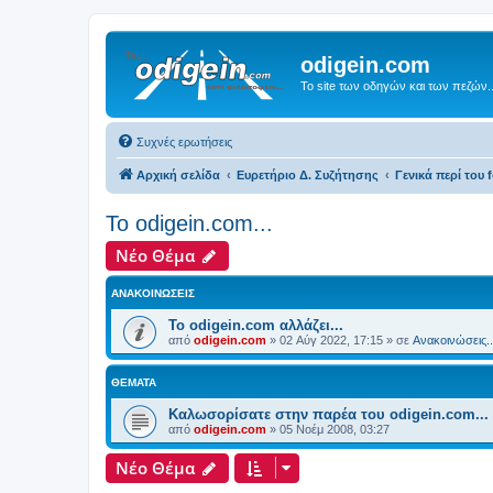
odigein.com
Το site των οδηγών και των πεζών..
Συχνές ερωτήσεις
Αρχική σελίδα
Ευρετήριο Δ. Συζήτησης
Γενικά περί του f
Το odigein.com...
Νέο Θέμα
ΑΝΑΚΟΙΝΏΣΕΙΣ
Το odigein.com αλλάζει...
από
odigein.com
»
02 Αύγ 2022, 17:15
» σε
Ανακοινώσεις..
ΘΈΜΑΤΑ
Καλωσορίσατε στην παρέα του odigein.com...
από
odigein.com
»
05 Νοέμ 2008, 03:27
Νέο Θέμα