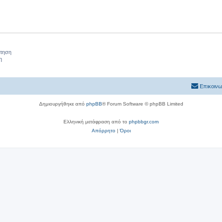
ήτηση
η
Επικοινω
Δημιουργήθηκε από
phpBB
® Forum Software © phpBB Limited
Ελληνική μετάφραση από το
phpbbgr.com
Απόρρητο
|
Όροι