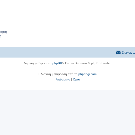
ήτηση
η
Επικοινω
Δημιουργήθηκε από
phpBB
® Forum Software © phpBB Limited
Ελληνική μετάφραση από το
phpbbgr.com
Απόρρητο
|
Όροι