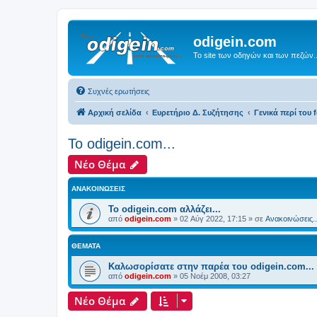
odigein.com
Το site των οδηγών και των πεζών..
Συχνές ερωτήσεις
Αρχική σελίδα
Ευρετήριο Δ. Συζήτησης
Γενικά περί του f
Το odigein.com...
Νέο Θέμα
ΑΝΑΚΟΙΝΏΣΕΙΣ
Το odigein.com αλλάζει...
από
odigein.com
»
02 Αύγ 2022, 17:15
» σε
Ανακοινώσεις..
ΘΈΜΑΤΑ
Καλωσορίσατε στην παρέα του odigein.com...
από
odigein.com
»
05 Νοέμ 2008, 03:27
Νέο Θέμα