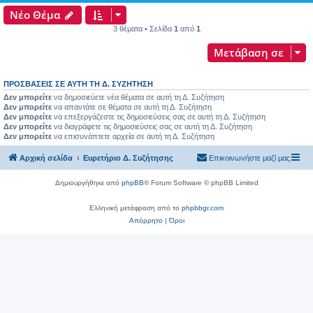
Νέο Θέμα
3 θέματα • Σελίδα
1
από
1
Μετάβαση σε
ΠΡΟΣΒΆΣΕΙΣ ΣΕ ΑΥΤΉ ΤΗ Δ. ΣΥΖΉΤΗΣΗ
Δεν μπορείτε
να δημοσιεύετε νέα θέματα σε αυτή τη Δ. Συζήτηση
Δεν μπορείτε
να απαντάτε σε θέματα σε αυτή τη Δ. Συζήτηση
Δεν μπορείτε
να επεξεργάζεστε τις δημοσιεύσεις σας σε αυτή τη Δ. Συζήτηση
Δεν μπορείτε
να διαγράφετε τις δημοσιεύσεις σας σε αυτή τη Δ. Συζήτηση
Δεν μπορείτε
να επισυνάπτετε αρχεία σε αυτή τη Δ. Συζήτηση
Αρχική σελίδα
Ευρετήριο Δ. Συζήτησης
Επικοινωνήστε μαζί μας
Δημιουργήθηκε από
phpBB
® Forum Software © phpBB Limited
Ελληνική μετάφραση από το
phpbbgr.com
Απόρρητο
|
Όροι