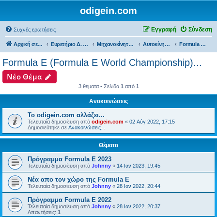
odigein.com
Εγγραφή
Σύνδεση
Συχνές ερωτήσεις
Αρχική σελίδα
Ευρετήριο Δ. Συζήτησης
Μηχανοκίνητος αθλητισμός και μη...
Αυτοκίνητα...
Formula E (Formula E World Championship)...
Formula E (Formula E World Championship)...
Νέο Θέμα
3 θέματα • Σελίδα
1
από
1
Ανακοινώσεις
Το odigein.com αλλάζει...
Τελευταία δημοσίευση από
odigein.com
«
02 Αύγ 2022, 17:15
Δημοσιεύτηκε σε
Ανακοινώσεις...
Θέματα
Πρόγραμμα Formula E 2023
Τελευταία δημοσίευση από
Johnny
«
14 Ιαν 2023, 19:45
Νέα απο τον χώρο της Formula E
Τελευταία δημοσίευση από
Johnny
«
28 Ιαν 2022, 20:44
Πρόγραμμα Formula E 2022
Τελευταία δημοσίευση από
Johnny
«
28 Ιαν 2022, 20:37
Απαντήσεις:
1