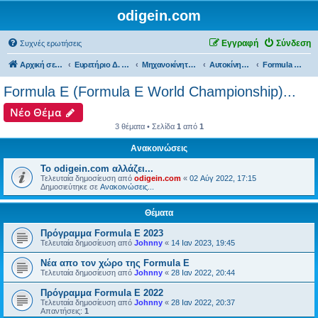
odigein.com
Εγγραφή
Σύνδεση
Συχνές ερωτήσεις
Αρχική σελίδα
Ευρετήριο Δ. Συζήτησης
Μηχανοκίνητος αθλητισμός και μη...
Αυτοκίνητα...
Formula E (Formula E World Championship)...
Formula E (Formula E World Championship)...
Νέο Θέμα
3 θέματα • Σελίδα
1
από
1
Ανακοινώσεις
Το odigein.com αλλάζει...
Τελευταία δημοσίευση από
odigein.com
«
02 Αύγ 2022, 17:15
Δημοσιεύτηκε σε
Ανακοινώσεις...
Θέματα
Πρόγραμμα Formula E 2023
Τελευταία δημοσίευση από
Johnny
«
14 Ιαν 2023, 19:45
Νέα απο τον χώρο της Formula E
Τελευταία δημοσίευση από
Johnny
«
28 Ιαν 2022, 20:44
Πρόγραμμα Formula E 2022
Τελευταία δημοσίευση από
Johnny
«
28 Ιαν 2022, 20:37
Απαντήσεις:
1