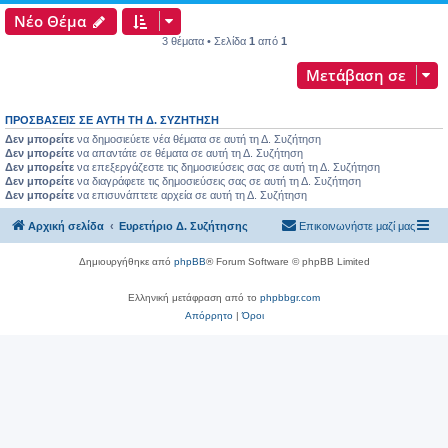
Νέο Θέμα
3 θέματα • Σελίδα
1
από
1
Μετάβαση σε
ΠΡΟΣΒΆΣΕΙΣ ΣΕ ΑΥΤΉ ΤΗ Δ. ΣΥΖΉΤΗΣΗ
Δεν μπορείτε
να δημοσιεύετε νέα θέματα σε αυτή τη Δ. Συζήτηση
Δεν μπορείτε
να απαντάτε σε θέματα σε αυτή τη Δ. Συζήτηση
Δεν μπορείτε
να επεξεργάζεστε τις δημοσιεύσεις σας σε αυτή τη Δ. Συζήτηση
Δεν μπορείτε
να διαγράφετε τις δημοσιεύσεις σας σε αυτή τη Δ. Συζήτηση
Δεν μπορείτε
να επισυνάπτετε αρχεία σε αυτή τη Δ. Συζήτηση
Αρχική σελίδα
Ευρετήριο Δ. Συζήτησης
Επικοινωνήστε μαζί μας
Δημιουργήθηκε από
phpBB
® Forum Software © phpBB Limited
Ελληνική μετάφραση από το
phpbbgr.com
Απόρρητο
|
Όροι