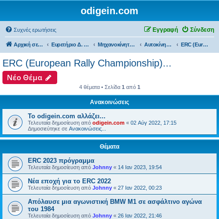
odigein.com
Εγγραφή
Σύνδεση
Συχνές ερωτήσεις
Αρχική σελίδα
Ευρετήριο Δ. Συζήτησης
Μηχανοκίνητος αθλητισμός και μη...
Αυτοκίνητα...
ERC (European Rally Championship)...
ERC (European Rally Championship)...
Νέο Θέμα
4 θέματα • Σελίδα
1
από
1
Ανακοινώσεις
Το odigein.com αλλάζει...
Τελευταία δημοσίευση από
odigein.com
«
02 Αύγ 2022, 17:15
Δημοσιεύτηκε σε
Ανακοινώσεις...
Θέματα
ERC 2023 πρόγραμμα
Τελευταία δημοσίευση από
Johnny
«
14 Ιαν 2023, 19:54
Νέα εποχή για το ERC 2022
Τελευταία δημοσίευση από
Johnny
«
27 Ιαν 2022, 00:23
Απόλαυσε μια αγωνιστική BMW M1 σε ασφάλτινο αγώνα
του 1984
Τελευταία δημοσίευση από
Johnny
«
26 Ιαν 2022, 21:46