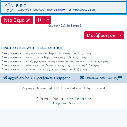
E.R.C.
Τελευταία δημοσίευση από
Johnny
«
15 Μαρ 2020, 21:36
Νέο Θέμα
4 θέματα • Σελίδα
1
από
1
Μετάβαση σε
ΠΡΟΣΒΆΣΕΙΣ ΣΕ ΑΥΤΉ ΤΗ Δ. ΣΥΖΉΤΗΣΗ
Δεν μπορείτε
να δημοσιεύετε νέα θέματα σε αυτή τη Δ. Συζήτηση
Δεν μπορείτε
να απαντάτε σε θέματα σε αυτή τη Δ. Συζήτηση
Δεν μπορείτε
να επεξεργάζεστε τις δημοσιεύσεις σας σε αυτή τη Δ. Συζήτηση
Δεν μπορείτε
να διαγράφετε τις δημοσιεύσεις σας σε αυτή τη Δ. Συζήτηση
Δεν μπορείτε
να επισυνάπτετε αρχεία σε αυτή τη Δ. Συζήτηση
Αρχική σελίδα
Ευρετήριο Δ. Συζήτησης
Επικοινωνήστε μαζί μας
Δημιουργήθηκε από
phpBB
® Forum Software © phpBB Limited
Ελληνική μετάφραση από το
phpbbgr.com
Απόρρητο
|
Όροι