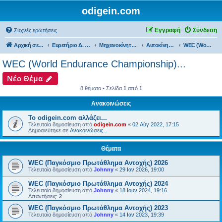
odigein.com
Εγγραφή
Σύνδεση
Συχνές ερωτήσεις
Αρχική σελίδα
Ευρετήριο Δ. Συζήτησης
Μηχανοκίνητος αθλητισμός και μη...
Αυτοκίνητα...
WEC (World Endurance Championship)...
WEC (World Endurance Championship)...
Νέο Θέμα
8 θέματα • Σελίδα
1
από
1
Ανακοινώσεις
Το odigein.com αλλάζει...
Τελευταία δημοσίευση από
odigein.com
«
02 Αύγ 2022, 17:15
Δημοσιεύτηκε σε
Ανακοινώσεις...
Θέματα
WEC (Παγκόσμιο Πρωτάθλημα Αντοχής) 2026
Τελευταία δημοσίευση από
Johnny
«
29 Ιαν 2026, 19:00
WEC (Παγκόσμιο Πρωτάθλημα Αντοχής) 2024
Τελευταία δημοσίευση από
Johnny
«
18 Ιουν 2024, 19:16
Απαντήσεις:
2
WEC (Παγκόσμιο Πρωτάθλημα Αντοχής) 2023
Τελευταία δημοσίευση από
Johnny
«
14 Ιαν 2023, 19:39