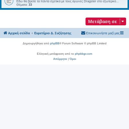
Εδώ θα βρείτε τα πάντα σχετικά με τoυς αγώνες Dragster στο εξωτερκό...
Θέματα:
33
Μετάβαση σε
Αρχική σελίδα
Ευρετήριο Δ. Συζήτησης
Επικοινωνήστε μαζί μας
Δημιουργήθηκε από
phpBB
® Forum Software © phpBB Limited
Ελληνική μετάφραση από το
phpbbgr.com
Απόρρητο
|
Όροι