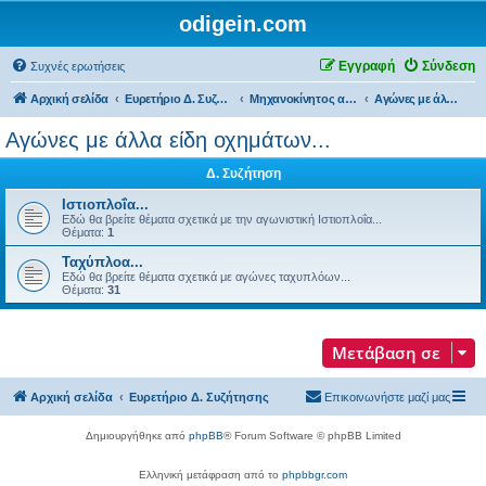
odigein.com
Εγγραφή
Σύνδεση
Συχνές ερωτήσεις
Αρχική σελίδα
Ευρετήριο Δ. Συζήτησης
Μηχανοκίνητος αθλητισμός και μη...
Αγώνες με άλλα είδη οχημάτων...
Αγώνες με άλλα είδη οχημάτων...
Δ. Συζήτηση
Ιστιοπλοΐα...
Εδώ θα βρείτε θέματα σχετικά με την αγωνιστική Ιστιοπλοΐα...
Θέματα:
1
Ταχύπλοα...
Εδώ θα βρείτε θέματα σχετικά με αγώνες ταχυπλόων...
Θέματα:
31
Μετάβαση σε
Αρχική σελίδα
Ευρετήριο Δ. Συζήτησης
Επικοινωνήστε μαζί μας
Δημιουργήθηκε από
phpBB
® Forum Software © phpBB Limited
Ελληνική μετάφραση από το
phpbbgr.com