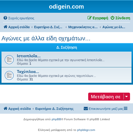
odigein.com
Εγγραφή
Σύνδεση
Συχνές ερωτήσεις
Αρχική σελίδα
Ευρετήριο Δ. Συζήτησης
Μηχανοκίνητος αθλητισμός και μη...
Αγώνες με άλλα είδη οχημάτων...
Αγώνες με άλλα είδη οχημάτων...
Δ. Συζήτηση
Ιστιοπλοΐα...
Εδώ θα βρείτε θέματα σχετικά με την αγωνιστική Ιστιοπλοΐα...
Θέματα:
1
Ταχύπλοα...
Εδώ θα βρείτε θέματα σχετικά με αγώνες ταχυπλόων...
Θέματα:
31
Μετάβαση σε
Αρχική σελίδα
Ευρετήριο Δ. Συζήτησης
Επικοινωνήστε μαζί μας
Δημιουργήθηκε από
phpBB
® Forum Software © phpBB Limited
Ελληνική μετάφραση από το
phpbbgr.com