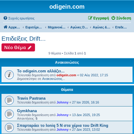
odigein.com
Εγγραφή
Σύνδεση
Συχνές ερωτήσεις
Αρχική σελίδα
Ευρετήριο Δ. Συζήτησης
Μηχανοκίνητος αθλητισμός και μη...
Αγώνες Drift & Dragster...
Αγώνες & Επίδειξη Drift...
Επιδείξεις Drift...
Επιδείξεις Drift...
Νέο Θέμα
9 θέματα • Σελίδα
1
από
1
Ανακοινώσεις
Το odigein.com αλλάζει...
Τελευταία δημοσίευση από
odigein.com
«
02 Αύγ 2022, 17:15
Δημοσιεύτηκε σε
Ανακοινώσεις...
Θέματα
Travis Pastrana
Τελευταία δημοσίευση από
Johnny
«
27 Ιαν 2026, 16:16
Gymkhana
Τελευταία δημοσίευση από
Johnny
«
13 Δεκ 2025, 19:25
Απαντήσεις:
5
Σπαρταράει το Ioniq 5 N στα χέρια του Drift King
Τελευταία δημοσίευση από
Johnny
«
27 Δεκ 2023, 13:02