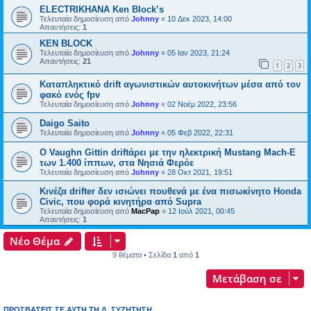
ELECTRIKHANA Ken Block’s
Τελευταία δημοσίευση από
Johnny
«
10 Δεκ 2023, 14:00
Απαντήσεις:
1
KEN BLOCK
Τελευταία δημοσίευση από
Johnny
«
05 Ιαν 2023, 21:24
Απαντήσεις:
21
1
2
3
Καταπληκτικό drift αγωνιστικών αυτοκινήτων μέσα από τον
φακό ενός fpv
Τελευταία δημοσίευση από
Johnny
«
02 Νοέμ 2022, 23:56
Daigo Saito
Τελευταία δημοσίευση από
Johnny
«
05 Φεβ 2022, 22:31
Ο Vaughn Gittin driftάρει με την ηλεκτρική Mustang Mach-E
των 1.400 ίππων, στα Νησιά Φερόε
Τελευταία δημοσίευση από
Johnny
«
28 Οκτ 2021, 19:51
Κινέζα drifter δεν ισιώνει πουθενά με ένα πισωκίνητο Honda
Civic, που φορά κινητήρα από Supra
Τελευταία δημοσίευση από
MacPap
«
12 Ιούλ 2021, 00:45
Απαντήσεις:
1
Νέο Θέμα
9 θέματα • Σελίδα
1
από
1
Μετάβαση σε
ΠΡΟΣΒΆΣΕΙΣ ΣΕ ΑΥΤΉ ΤΗ Δ. ΣΥΖΉΤΗΣΗ