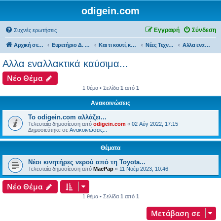
odigein.com
Εγγραφή
Σύνδεση
Συχνές ερωτήσεις
Αρχική σελίδα
Ευρετήριο Δ. Συζήτησης
Και τι κουτί, κουτί... τώρα και η οδήγηση καινούργια σε κουτί...
Νέες Τεχνολογίες και εφαρμογές...
Αλλα εναλλακτικά καύσιμα...
Αλλα εναλλακτικά καύσιμα...
Νέο Θέμα
1 θέμα • Σελίδα
1
από
1
Ανακοινώσεις
Το odigein.com αλλάζει...
Τελευταία δημοσίευση από
odigein.com
«
02 Αύγ 2022, 17:15
Δημοσιεύτηκε σε
Ανακοινώσεις...
Θέματα
Νέοι κινητήρες νερού από τη Toyota...
Τελευταία δημοσίευση από
MacPap
«
11 Νοέμ 2023, 10:46
Νέο Θέμα
1 θέμα • Σελίδα
1
από
1
Μετάβαση σε