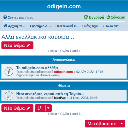
odigein.com
Εγγραφή
Σύνδεση
Συχνές ερωτήσεις
Αρχική σελίδα
Ευρετήριο Δ. Συζήτησης
Και τι κουτί, κουτί... τώρα και η οδήγηση καινούργια σε κουτί...
Νέες Τεχνολογίες και εφαρμογές...
Αλλα εναλλακτικά καύσιμα...
Αλλα εναλλακτικά καύσιμα...
Νέο Θέμα
1 θέμα • Σελίδα
1
από
1
Ανακοινώσεις
Το odigein.com αλλάζει...
Τελευταία δημοσίευση από
odigein.com
«
02 Αύγ 2022, 17:15
Δημοσιεύτηκε σε
Ανακοινώσεις...
Θέματα
Νέοι κινητήρες νερού από τη Toyota...
Τελευταία δημοσίευση από
MacPap
«
11 Νοέμ 2023, 10:46
Νέο Θέμα
1 θέμα • Σελίδα
1
από
1
Μετάβαση σε