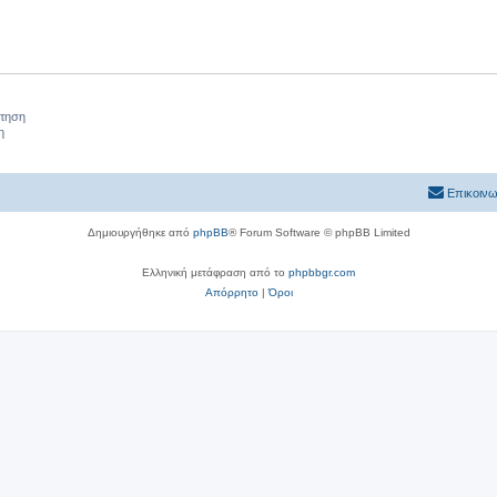
ήτηση
η
Επικοινω
Δημιουργήθηκε από
phpBB
® Forum Software © phpBB Limited
Ελληνική μετάφραση από το
phpbbgr.com
Απόρρητο
|
Όροι