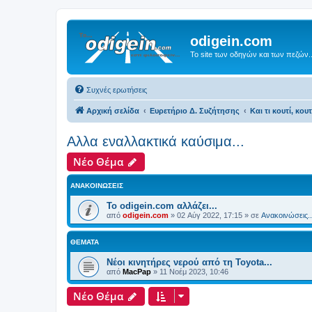
odigein.com
Το site των οδηγών και των πεζών..
Συχνές ερωτήσεις
Αρχική σελίδα
Ευρετήριο Δ. Συζήτησης
Και τι κουτί, κου
Αλλα εναλλακτικά καύσιμα...
Νέο Θέμα
ΑΝΑΚΟΙΝΏΣΕΙΣ
Το odigein.com αλλάζει...
από
odigein.com
»
02 Αύγ 2022, 17:15
» σε
Ανακοινώσεις..
ΘΈΜΑΤΑ
Νέοι κινητήρες νερού από τη Toyota...
από
MacPap
»
11 Νοέμ 2023, 10:46
Νέο Θέμα