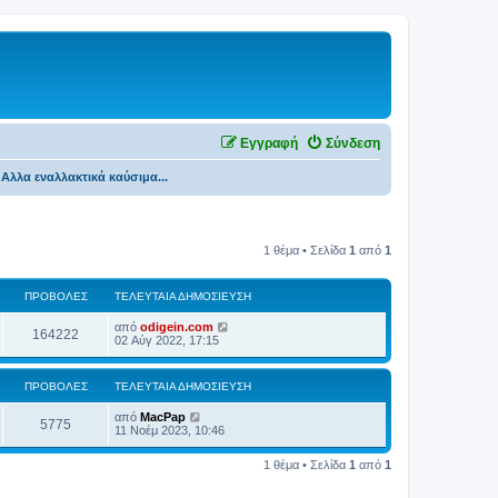
Εγγραφή
Σύνδεση
Αλλα εναλλακτικά καύσιμα...
1 θέμα • Σελίδα
1
από
1
ΠΡΟΒΟΛΈΣ
ΤΕΛΕΥΤΑΊΑ ΔΗΜΟΣΊΕΥΣΗ
από
odigein.com
164222
02 Αύγ 2022, 17:15
ΠΡΟΒΟΛΈΣ
ΤΕΛΕΥΤΑΊΑ ΔΗΜΟΣΊΕΥΣΗ
από
MacPap
5775
11 Νοέμ 2023, 10:46
1 θέμα • Σελίδα
1
από
1