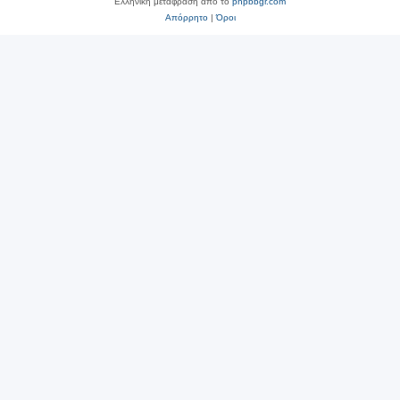
Ελληνική μετάφραση από το
phpbbgr.com
Απόρρητο
|
Όροι