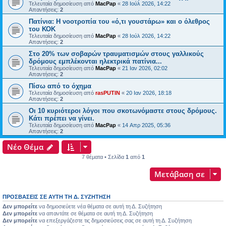
Τελευταία δημοσίευση από
MacPap
«
28 Ιούλ 2026, 14:22
Απαντήσεις:
2
Πατίνια: Η νοοτροπία του «ό,τι γουστάρω» και ο όλεθρος
του ΚΟΚ
Τελευταία δημοσίευση από
MacPap
«
28 Ιούλ 2026, 14:22
Απαντήσεις:
2
Στο 20% των σοβαρών τραυματισμών στους γαλλικούς
δρόμους εμπλέκονται ηλεκτρικά πατίνια...
Τελευταία δημοσίευση από
MacPap
«
21 Ιαν 2026, 02:02
Απαντήσεις:
2
Πίσω από το όχημα
Τελευταία δημοσίευση από
rasPUTIN
«
20 Ιαν 2026, 18:18
Απαντήσεις:
2
Οι 10 κυριότεροι λόγοι που σκοτωνόμαστε στους δρόμους.
Κάτι πρέπει να γίνει.
Τελευταία δημοσίευση από
MacPap
«
14 Απρ 2025, 05:36
Απαντήσεις:
2
Νέο Θέμα
7 θέματα • Σελίδα
1
από
1
Μετάβαση σε
ΠΡΟΣΒΆΣΕΙΣ ΣΕ ΑΥΤΉ ΤΗ Δ. ΣΥΖΉΤΗΣΗ
Δεν μπορείτε
να δημοσιεύετε νέα θέματα σε αυτή τη Δ. Συζήτηση
Δεν μπορείτε
να απαντάτε σε θέματα σε αυτή τη Δ. Συζήτηση
Δεν μπορείτε
να επεξεργάζεστε τις δημοσιεύσεις σας σε αυτή τη Δ. Συζήτηση