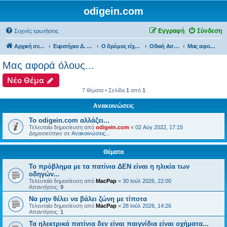
odigein.com
Εγγραφή
Σύνδεση
Συχνές ερωτήσεις
Αρχική σελίδα
Ευρετήριο Δ. Συζήτησης
Ο δρόμος είχε την δική του Ιστορία...
Οδική Ασφάλεια...
Μας αφορά όλους...
Μας αφορά όλους...
Νέο Θέμα
7 θέματα • Σελίδα
1
από
1
Ανακοινώσεις
Το odigein.com αλλάζει...
Τελευταία δημοσίευση από
odigein.com
«
02 Αύγ 2022, 17:15
Δημοσιεύτηκε σε
Ανακοινώσεις...
Θέματα
Το πρόβλημα με τα πατίνια ΔΕΝ είναι η ηλικία των
οδηγών...
Τελευταία δημοσίευση από
MacPap
«
30 Ιούλ 2026, 22:00
Απαντήσεις:
9
Να μην θέλει να βάλει ζώνη με τίποτα
Τελευταία δημοσίευση από
MacPap
«
28 Ιούλ 2026, 14:26
Απαντήσεις:
1
Τα ηλεκτρικά πατίνια δεν είναι παιγνίδια είναι οχήματα...