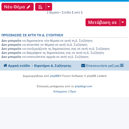
Νέο Θέμα
2 θέματα • Σελίδα
1
από
1
Μετάβαση σε
ΠΡΟΣΒΆΣΕΙΣ ΣΕ ΑΥΤΉ ΤΗ Δ. ΣΥΖΉΤΗΣΗ
Δεν μπορείτε
να δημοσιεύετε νέα θέματα σε αυτή τη Δ. Συζήτηση
Δεν μπορείτε
να απαντάτε σε θέματα σε αυτή τη Δ. Συζήτηση
Δεν μπορείτε
να επεξεργάζεστε τις δημοσιεύσεις σας σε αυτή τη Δ. Συζήτηση
Δεν μπορείτε
να διαγράφετε τις δημοσιεύσεις σας σε αυτή τη Δ. Συζήτηση
Δεν μπορείτε
να επισυνάπτετε αρχεία σε αυτή τη Δ. Συζήτηση
Αρχική σελίδα
Ευρετήριο Δ. Συζήτησης
Επικοινωνήστε μαζί μας
Δημιουργήθηκε από
phpBB
® Forum Software © phpBB Limited
Ελληνική μετάφραση από το
phpbbgr.com
Απόρρητο
|
Όροι