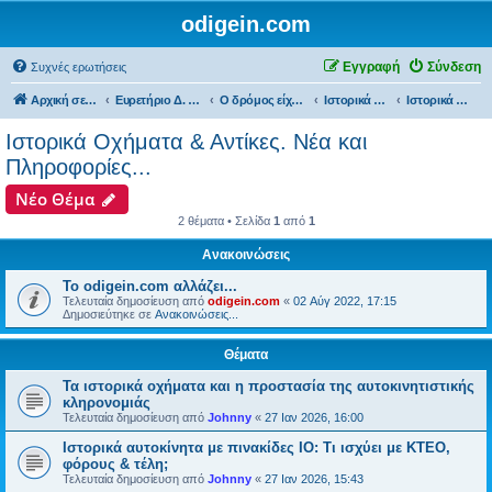
odigein.com
Εγγραφή
Σύνδεση
Συχνές ερωτήσεις
Αρχική σελίδα
Ευρετήριο Δ. Συζήτησης
Ο δρόμος είχε την δική του Ιστορία...
Ιστορικά Οχήματα & αντίκες
Ιστορικά Οχήματα & Αντίκες. Νέα και Πληροφορίες...
Ιστορικά Οχήματα & Αντίκες. Νέα και
Πληροφορίες...
Νέο Θέμα
2 θέματα • Σελίδα
1
από
1
Ανακοινώσεις
Το odigein.com αλλάζει...
Τελευταία δημοσίευση από
odigein.com
«
02 Αύγ 2022, 17:15
Δημοσιεύτηκε σε
Ανακοινώσεις...
Θέματα
Τα ιστορικά οχήματα και η προστασία της αυτοκινητιστικής
κληρονομιάς
Τελευταία δημοσίευση από
Johnny
«
27 Ιαν 2026, 16:00
Ιστορικά αυτοκίνητα με πινακίδες ΙΟ: Τι ισχύει με ΚΤΕΟ,
φόρους & τέλη;
Τελευταία δημοσίευση από
Johnny
«
27 Ιαν 2026, 15:43