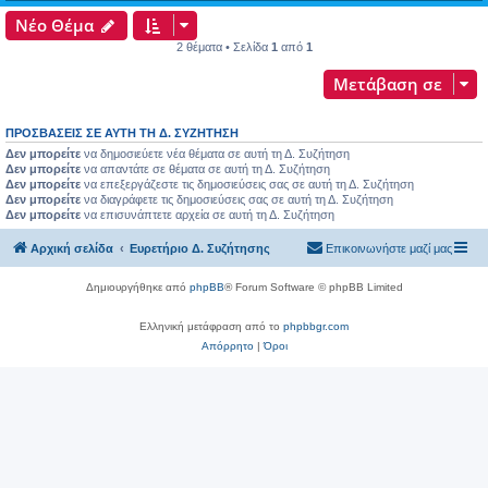
Νέο Θέμα
2 θέματα • Σελίδα
1
από
1
Μετάβαση σε
ΠΡΟΣΒΆΣΕΙΣ ΣΕ ΑΥΤΉ ΤΗ Δ. ΣΥΖΉΤΗΣΗ
Δεν μπορείτε
να δημοσιεύετε νέα θέματα σε αυτή τη Δ. Συζήτηση
Δεν μπορείτε
να απαντάτε σε θέματα σε αυτή τη Δ. Συζήτηση
Δεν μπορείτε
να επεξεργάζεστε τις δημοσιεύσεις σας σε αυτή τη Δ. Συζήτηση
Δεν μπορείτε
να διαγράφετε τις δημοσιεύσεις σας σε αυτή τη Δ. Συζήτηση
Δεν μπορείτε
να επισυνάπτετε αρχεία σε αυτή τη Δ. Συζήτηση
Αρχική σελίδα
Ευρετήριο Δ. Συζήτησης
Επικοινωνήστε μαζί μας
Δημιουργήθηκε από
phpBB
® Forum Software © phpBB Limited
Ελληνική μετάφραση από το
phpbbgr.com
Απόρρητο
|
Όροι