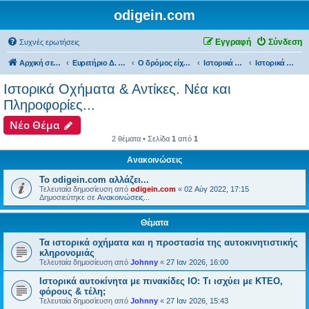
odigein.com
Εγγραφή
Σύνδεση
Συχνές ερωτήσεις
Αρχική σελίδα
Ευρετήριο Δ. Συζήτησης
Ο δρόμος είχε την δική του Ιστορία...
Ιστορικά Οχήματα & αντίκες
Ιστορικά Οχήματα & Αντίκες. Νέα και Πληροφορίες...
Ιστορικά Οχήματα & Αντίκες. Νέα και
Πληροφορίες...
Νέο Θέμα
2 θέματα • Σελίδα
1
από
1
Ανακοινώσεις
Το odigein.com αλλάζει...
Τελευταία δημοσίευση από
odigein.com
«
02 Αύγ 2022, 17:15
Δημοσιεύτηκε σε
Ανακοινώσεις...
Θέματα
Τα ιστορικά οχήματα και η προστασία της αυτοκινητιστικής
κληρονομιάς
Τελευταία δημοσίευση από
Johnny
«
27 Ιαν 2026, 16:00
Ιστορικά αυτοκίνητα με πινακίδες ΙΟ: Τι ισχύει με ΚΤΕΟ,
φόρους & τέλη;
Τελευταία δημοσίευση από
Johnny
«
27 Ιαν 2026, 15:43