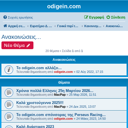
odigein.com
Εγγραφή
Σύνδεση
Συχνές ερωτήσεις
Αρχική σελίδα
Ευρετήριο Δ. Συζήτησης
Γενικά περί του forum...
Κανονισμοί λειτουργίας & Ανακοινώσεις του forum......
Ανακοινώσεις...
Ανακοινώσεις...
Νέο Θέμα
20 θέματα • Σελίδα
1
από
1
Ανακοινώσεις
Το odigein.com αλλάζει...
Τελευταία δημοσίευση από
odigein.com
«
02 Αύγ 2022, 17:15
Θέματα
Χρόνια πολλά Ελληνες 25η Μαρτίου 2026...
Τελευταία δημοσίευση από
MacPap
«
25 Μαρ 2026, 11:51
Καλά χριστούγεννα 2025!!!
Τελευταία δημοσίευση από
MacPap
«
24 Δεκ 2025, 13:07
Το odigein.com σπόνσορας της Perseus Racing...
Τελευταία δημοσίευση από
odigein.com
«
24 Μάιος 2023, 14:50
Καλή Ανάσταση 2023