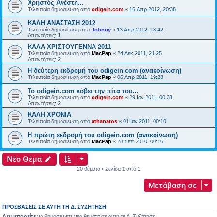
Χρηστός Ανέστη...
Τελευταία δημοσίευση από
odigein.com
«
16 Απρ 2012, 20:38
ΚΑΛΗ ΑΝΑΣΤΑΣΗ 2012
Τελευταία δημοσίευση από
Johnny
«
13 Απρ 2012, 18:42
Απαντήσεις:
1
ΚΑΛΑ ΧΡΙΣΤΟΥΓΕΝΝΑ 2011
Τελευταία δημοσίευση από
MacPap
«
24 Δεκ 2011, 21:25
Απαντήσεις:
2
Η δεύτερη εκδρομή του odigein.com (ανακοίνωση)
Τελευταία δημοσίευση από
MacPap
«
06 Απρ 2011, 19:28
Το odigein.com κόβει την πίτα του...
Τελευταία δημοσίευση από
odigein.com
«
29 Ιαν 2011, 00:33
Απαντήσεις:
2
ΚΑΛΗ ΧΡΟΝΙΑ
Τελευταία δημοσίευση από
athanatos
«
01 Ιαν 2011, 00:10
Η πρώτη εκδρομή του odigein.com (ανακοίνωση)
Τελευταία δημοσίευση από
MacPap
«
28 Σεπ 2010, 00:16
Νέο Θέμα
20 θέματα • Σελίδα
1
από
1
Μετάβαση σε
ΠΡΟΣΒΆΣΕΙΣ ΣΕ ΑΥΤΉ ΤΗ Δ. ΣΥΖΉΤΗΣΗ
Δεν μπορείτε
να δημοσιεύετε νέα θέματα σε αυτή τη Δ. Συζήτηση