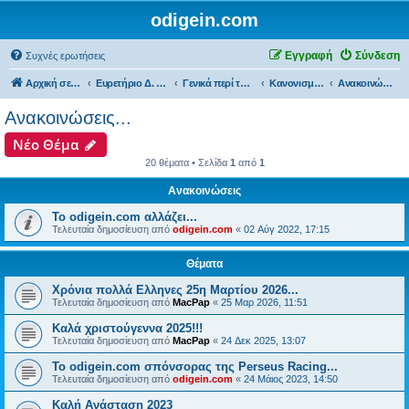
odigein.com
Εγγραφή
Σύνδεση
Συχνές ερωτήσεις
Αρχική σελίδα
Ευρετήριο Δ. Συζήτησης
Γενικά περί του forum...
Κανονισμοί λειτουργίας & Ανακοινώσεις του forum......
Ανακοινώσεις...
Ανακοινώσεις...
Νέο Θέμα
20 θέματα • Σελίδα
1
από
1
Ανακοινώσεις
Το odigein.com αλλάζει...
Τελευταία δημοσίευση από
odigein.com
«
02 Αύγ 2022, 17:15
Θέματα
Χρόνια πολλά Ελληνες 25η Μαρτίου 2026...
Τελευταία δημοσίευση από
MacPap
«
25 Μαρ 2026, 11:51
Καλά χριστούγεννα 2025!!!
Τελευταία δημοσίευση από
MacPap
«
24 Δεκ 2025, 13:07
Το odigein.com σπόνσορας της Perseus Racing...
Τελευταία δημοσίευση από
odigein.com
«
24 Μάιος 2023, 14:50
Καλή Ανάσταση 2023