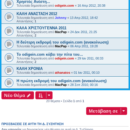
Χρηστός Ανέστη...
Τελευταία δημοσίευση από
odigein.com
«
16 Απρ 2012, 20:38
ΚΑΛΗ ΑΝΑΣΤΑΣΗ 2012
Τελευταία δημοσίευση από
Johnny
«
13 Απρ 2012, 18:42
Απαντήσεις:
1
ΚΑΛΑ ΧΡΙΣΤΟΥΓΕΝΝΑ 2011
Τελευταία δημοσίευση από
MacPap
«
24 Δεκ 2011, 21:25
Απαντήσεις:
2
Η δεύτερη εκδρομή του odigein.com (ανακοίνωση)
Τελευταία δημοσίευση από
MacPap
«
06 Απρ 2011, 19:28
Το odigein.com κόβει την πίτα του...
Τελευταία δημοσίευση από
odigein.com
«
29 Ιαν 2011, 00:33
Απαντήσεις:
2
ΚΑΛΗ ΧΡΟΝΙΑ
Τελευταία δημοσίευση από
athanatos
«
01 Ιαν 2011, 00:10
Η πρώτη εκδρομή του odigein.com (ανακοίνωση)
Τελευταία δημοσίευση από
MacPap
«
28 Σεπ 2010, 00:16
Νέο Θέμα
20 θέματα • Σελίδα
1
από
1
Μετάβαση σε
ΠΡΟΣΒΆΣΕΙΣ ΣΕ ΑΥΤΉ ΤΗ Δ. ΣΥΖΉΤΗΣΗ
Δεν μπορείτε
να δημοσιεύετε νέα θέματα σε αυτή τη Δ. Συζήτηση