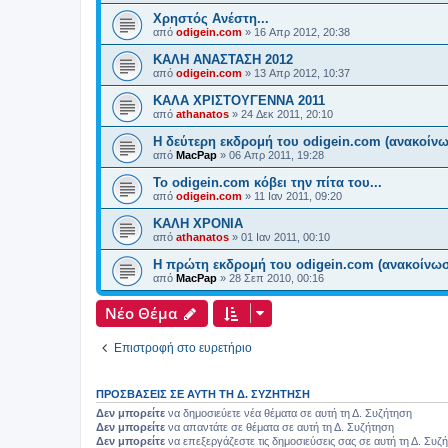
Χρηστός Ανέστη...
από
odigein.com
»
16 Απρ 2012, 20:38
ΚΑΛΗ ΑΝΑΣΤΑΣΗ 2012
από
odigein.com
»
13 Απρ 2012, 10:37
ΚΑΛΑ ΧΡΙΣΤΟΥΓΕΝΝΑ 2011
από
athanatos
»
24 Δεκ 2011, 20:10
Η δεύτερη εκδρομή του odigein.com (ανακοίν
από
MacPap
»
06 Απρ 2011, 19:28
Το odigein.com κόβει την πίτα του...
από
odigein.com
»
11 Ιαν 2011, 09:20
ΚΑΛΗ ΧΡΟΝΙΑ
από
athanatos
»
01 Ιαν 2011, 00:10
Η πρώτη εκδρομή του odigein.com (ανακοίνω
από
MacPap
»
28 Σεπ 2010, 00:16
Νέο Θέμα
Επιστροφή στο ευρετήριο
ΠΡΟΣΒΆΣΕΙΣ ΣΕ ΑΥΤΉ ΤΗ Δ. ΣΥΖΉΤΗΣΗ
Δεν μπορείτε
να δημοσιεύετε νέα θέματα σε αυτή τη Δ. Συζήτηση
Δεν μπορείτε
να απαντάτε σε θέματα σε αυτή τη Δ. Συζήτηση
Δεν μπορείτε
να επεξεργάζεστε τις δημοσιεύσεις σας σε αυτή τη Δ. Συζ