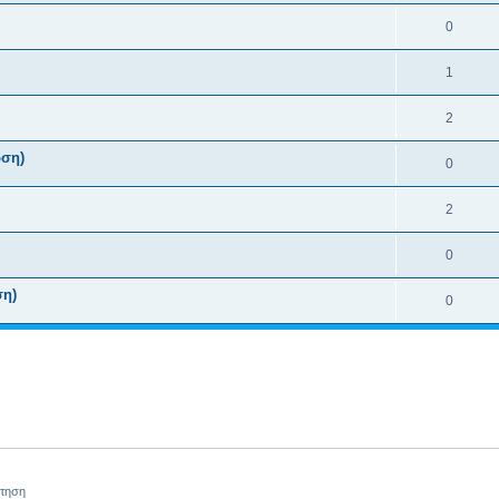
0
1
2
ωση)
0
2
0
ση)
0
ήτηση