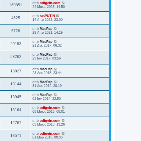
από
odigein.com
160851
24 Μάιος 2023, 14:50
από
rasPUTIN
4625
14 Απρ 2023, 23:00
από
MacPap
6728
29 Απρ 2021, 14:29
από
MacPap
29193
21 Δεκ 2017, 06:32
από
MacPap
58262
23 Ιαν 2017, 03:59
από
MacPap
13027
23 Δεκ 2015, 23:44
από
MacPap
13144
31 Δεκ 2014, 20:19
από
MacPap
13945
02 Ιαν 2014, 22:50
από
odigein.com
13164
05 Μάιος 2013, 08:01
από
odigein.com
12767
03 Μάιος 2013, 13:26
από
odigein.com
13571
01 Μαρ 2013, 00:36