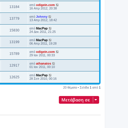
από
odigein.com
13184
16 Απρ 2012, 20:38
από
Johnny
13779
13 Απρ 2012, 18:42
από
MacPap
15830
24 Δεκ 2011, 21:25
από
MacPap
13199
06 Απρ 2011, 19:28
από
odigein.com
15789
29 Ιαν 2011, 00:33
από
athanatos
12917
01 Ιαν 2011, 00:10
από
MacPap
12625
28 Σεπ 2010, 00:16
20 θέματα • Σελίδα
1
από
1
Μετάβαση σε