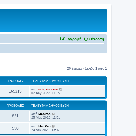
Εγγραφή
Σύνδεση
20 θέματα • Σελίδα
1
από
1
ΠΡΟΒΟΛΈΣ
ΤΕΛΕΥΤΑΊΑ ΔΗΜΟΣΊΕΥΣΗ
από
odigein.com
165315
02 Αύγ 2022, 17:15
ΠΡΟΒΟΛΈΣ
ΤΕΛΕΥΤΑΊΑ ΔΗΜΟΣΊΕΥΣΗ
από
MacPap
821
25 Μαρ 2026, 11:51
από
MacPap
550
24 Δεκ 2025, 13:07