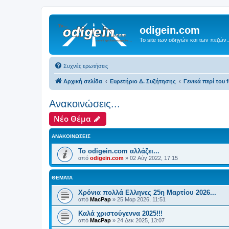
odigein.com
Το site των οδηγών και των πεζών..
Συχνές ερωτήσεις
Αρχική σελίδα
Ευρετήριο Δ. Συζήτησης
Γενικά περί του f
Ανακοινώσεις...
Νέο Θέμα
ΑΝΑΚΟΙΝΏΣΕΙΣ
Το odigein.com αλλάζει...
από
odigein.com
»
02 Αύγ 2022, 17:15
ΘΈΜΑΤΑ
Χρόνια πολλά Ελληνες 25η Μαρτίου 2026...
από
MacPap
»
25 Μαρ 2026, 11:51
Καλά χριστούγεννα 2025!!!
από
MacPap
»
24 Δεκ 2025, 13:07