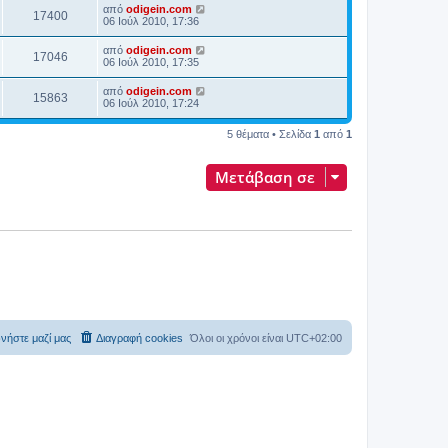
από
odigein.com
17400
06 Ιούλ 2010, 17:36
από
odigein.com
17046
06 Ιούλ 2010, 17:35
από
odigein.com
15863
06 Ιούλ 2010, 17:24
5 θέματα • Σελίδα
1
από
1
Μετάβαση σε
νήστε μαζί μας
Διαγραφή cookies
Όλοι οι χρόνοι είναι
UTC+02:00