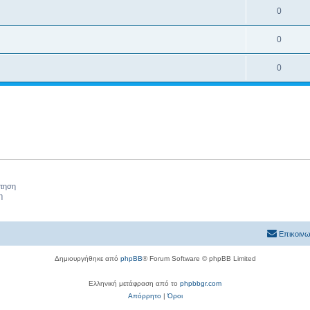
0
0
0
ήτηση
η
Επικοινω
Δημιουργήθηκε από
phpBB
® Forum Software © phpBB Limited
Ελληνική μετάφραση από το
phpbbgr.com
Απόρρητο
|
Όροι