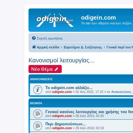
odigein.com
Το site των οδηγών και των πεζών..
Συχνές ερωτήσεις
Αρχική σελίδα
Ευρετήριο Δ. Συζήτησης
Γενικά περί του f
Κανονισμοί λειτουργίας...
Νέο Θέμα
ΑΝΑΚΟΙΝΏΣΕΙΣ
Το odigein.com αλλάζει...
από
odigein.com
»
02 Αύγ 2022, 17:15
» σε
Ανακοινώσεις..
ΘΈΜΑΤΑ
Γενικοί κανόνες λειτουργίας και χρήσης του fo
από
odigein.com
»
26 Ιούλ 2010, 02:30
Περι Δημοσιεύσεων...
από
odigein.com
»
26 Ιούλ 2010, 02:19