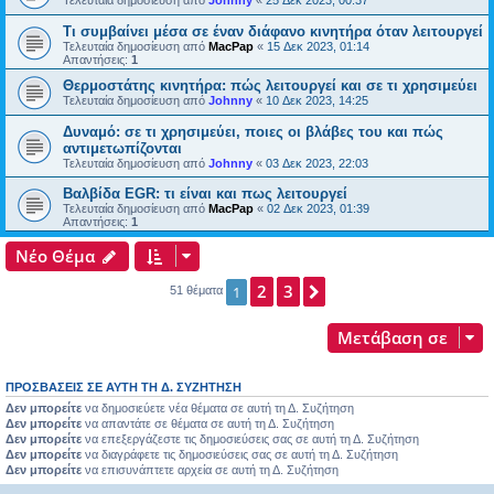
Τελευταία δημοσίευση από
Johnny
«
25 Δεκ 2023, 00:37
Τι συμβαίνει μέσα σε έναν διάφανο κινητήρα όταν λειτουργεί
Τελευταία δημοσίευση από
MacPap
«
15 Δεκ 2023, 01:14
Απαντήσεις:
1
Θερμοστάτης κινητήρα: πώς λειτουργεί και σε τι χρησιμεύει
Τελευταία δημοσίευση από
Johnny
«
10 Δεκ 2023, 14:25
Δυναμό: σε τι χρησιμεύει, ποιες οι βλάβες του και πώς
αντιμετωπίζονται
Τελευταία δημοσίευση από
Johnny
«
03 Δεκ 2023, 22:03
Bαλβίδα EGR: τι είναι και πως λειτουργεί
Τελευταία δημοσίευση από
MacPap
«
02 Δεκ 2023, 01:39
Απαντήσεις:
1
Νέο Θέμα
2
3
Επόμενη
1
51 θέματα
Μετάβαση σε
ΠΡΟΣΒΆΣΕΙΣ ΣΕ ΑΥΤΉ ΤΗ Δ. ΣΥΖΉΤΗΣΗ
Δεν μπορείτε
να δημοσιεύετε νέα θέματα σε αυτή τη Δ. Συζήτηση
Δεν μπορείτε
να απαντάτε σε θέματα σε αυτή τη Δ. Συζήτηση
Δεν μπορείτε
να επεξεργάζεστε τις δημοσιεύσεις σας σε αυτή τη Δ. Συζήτηση
Δεν μπορείτε
να διαγράφετε τις δημοσιεύσεις σας σε αυτή τη Δ. Συζήτηση
Δεν μπορείτε
να επισυνάπτετε αρχεία σε αυτή τη Δ. Συζήτηση