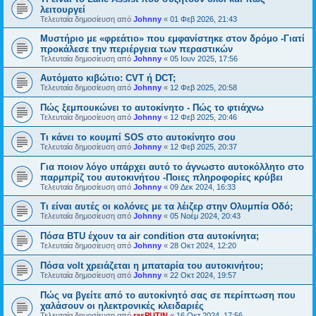
λειτουργεί
Τελευταία δημοσίευση από
Johnny
«
01 Φεβ 2026, 21:43
Μυστήριο με «φρεάτιο» που εμφανίστηκε στον δρόμο -Γιατί
προκάλεσε την περιέργεια των περαστικών
Τελευταία δημοσίευση από
Johnny
«
05 Ιουν 2025, 17:56
Αυτόματο κιβώτιο: CVT ή DCT;
Τελευταία δημοσίευση από
Johnny
«
12 Φεβ 2025, 20:58
Πώς ξεμπουκώνει το αυτοκίνητο - Πώς το φτιάχνω
Τελευταία δημοσίευση από
Johnny
«
12 Φεβ 2025, 20:46
Τι κάνει το κουμπί SOS στο αυτοκίνητο σου
Τελευταία δημοσίευση από
Johnny
«
12 Φεβ 2025, 20:37
Για ποιον λόγο υπάρχει αυτό το άγνωστο αυτοκόλλητο στο
παρμπρίζ του αυτοκινήτου -Ποιες πληροφορίες κρύβει
Τελευταία δημοσίευση από
Johnny
«
09 Δεκ 2024, 16:33
Τι είναι αυτές οι κολόνες με τα λέιζερ στην Ολυμπία Οδό;
Τελευταία δημοσίευση από
Johnny
«
05 Νοέμ 2024, 20:43
Πόσα BTU έχουν τα air condition στα αυτοκίνητα;
Τελευταία δημοσίευση από
Johnny
«
28 Οκτ 2024, 12:20
Πόσα volt χρειάζεται η μπαταρία του αυτοκινήτου;
Τελευταία δημοσίευση από
Johnny
«
22 Οκτ 2024, 19:57
Πώς να βγείτε από το αυτοκίνητό σας σε περίπτωση που
χαλάσουν οι ηλεκτρονικές κλειδαριές
Τελευταία δημοσίευση από
rasPUTIN
«
16 Οκτ 2024, 17:56