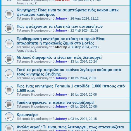
Απαντήσεις:
2
Κινητήρας: Ποια είναι τα συμπτώματα ενός κακού μπεκ
ψεκασμού καυσίμου;
Τελευταία δημοσίευση από
Johnny
«
26 Απρ 2024, 21:12
Πώς φτιάχνονται τα ελαστικά των αυτοκινήτων
Τελευταία δημοσίευση από
Johnny
«
22 Φεβ 2024, 21:02
Προθέρμανση κινητήρα σε στάση το πρωί: Είναι
απαραίτητη ή προκαλείς ζημιά στο μοτέρ;
Τελευταία δημοσίευση από
MacPap
«
08 Φεβ 2024, 22:33
Απαντήσεις:
1
Μπλοκέ διαφορικό: τι είναι και πώς λειτουργεί
Τελευταία δημοσίευση από
Johnny
«
13 Ιαν 2024, 20:24
Γιατί τα μοτέρ πετρελαίου «καίνε» λιγότερο καύσιμο από
τους κινητήρες βενζίνης
Τελευταία δημοσίευση από
Johnny
«
10 Ιαν 2024, 20:11
Πώς ένας κινητήρας Formula 1 αποδίδει 1.000 ίππους από
1.600 κ.εκ.
Τελευταία δημοσίευση από
Johnny
«
10 Ιαν 2024, 20:08
Τακάκια φρένων: τι πρέπει να γνωρίζουμε!
Τελευταία δημοσίευση από
Johnny
«
05 Ιαν 2024, 20:08
Κρεμαγιέρα
Τελευταία δημοσίευση από
Johnny
«
03 Ιαν 2024, 22:15
Αντλία νερού: Τι είναι, πως λειτουργεί, πως επισκευάζεται