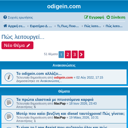
odigein.com
Εγγραφή
Σύνδεση
Συχνές ερωτήσεις
Αρχική σελίδα
Ευρετήριο Δ. Συζήτησης
Τι, Πως, Ποιος & Πού...
Πώς λειτουργεί, Τεχνικά θέματα & κάντο μόνος σου...
Πώς λειτουργεί...
Πώς λειτουργεί...
Νέο Θέμα
2
3
Επόμενη
1
51 θέματα
Ανακοινώσεις
Το odigein.com αλλάζει...
Τελευταία δημοσίευση από
odigein.com
«
02 Αύγ 2022, 17:15
Δημοσιεύτηκε σε
Ανακοινώσεις...
Θέματα
Τα πρώτα ελαστικά με πτυσσόμενα καρφιά
Τελευταία δημοσίευση από
MacPap
«
18 Ιουν 2026, 23:43
Απαντήσεις:
5
Μοτέρ που καίει βενζίνη και diesel ταυτόχρονα! Πώς γίνεται;
Τελευταία δημοσίευση από
MacPap
«
19 Μάιος 2026, 10:31
Απαντήσεις:
1
Τι είναι το Lane Assist που συζητούν όλοι και πώς