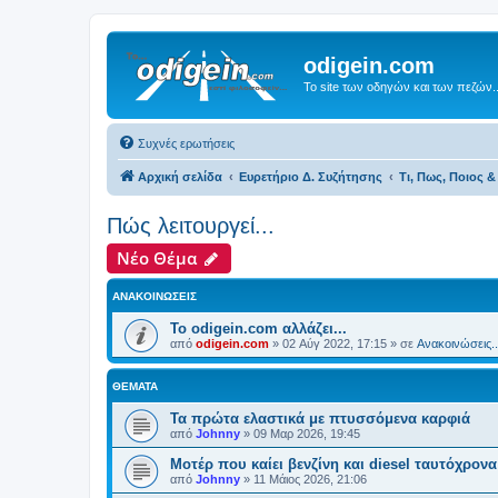
odigein.com
Το site των οδηγών και των πεζών..
Συχνές ερωτήσεις
Αρχική σελίδα
Ευρετήριο Δ. Συζήτησης
Τι, Πως, Ποιος & 
Πώς λειτουργεί...
Νέο Θέμα
ΑΝΑΚΟΙΝΏΣΕΙΣ
Το odigein.com αλλάζει...
από
odigein.com
»
02 Αύγ 2022, 17:15
» σε
Ανακοινώσεις..
ΘΈΜΑΤΑ
Τα πρώτα ελαστικά με πτυσσόμενα καρφιά
από
Johnny
»
09 Μαρ 2026, 19:45
Μοτέρ που καίει βενζίνη και diesel ταυτόχρονα
από
Johnny
»
11 Μάιος 2026, 21:06