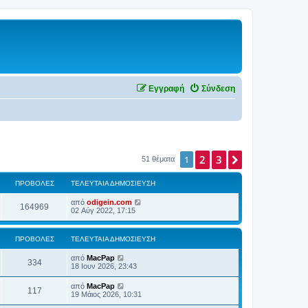
Εγγραφή
Σύνδεση
2
3
Επόμενη
1
51 θέματα
ΠΡΟΒΟΛΈΣ
ΤΕΛΕΥΤΑΊΑ ΔΗΜΟΣΊΕΥΣΗ
από
odigein.com
164969
02 Αύγ 2022, 17:15
ΠΡΟΒΟΛΈΣ
ΤΕΛΕΥΤΑΊΑ ΔΗΜΟΣΊΕΥΣΗ
από
MacPap
334
18 Ιουν 2026, 23:43
από
MacPap
117
19 Μάιος 2026, 10:31