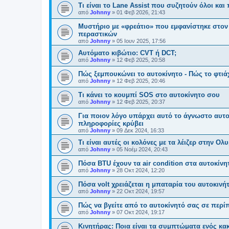
Τι είναι το Lane Assist που συζητούν όλοι και
από
Johnny
»
01 Φεβ 2026, 21:43
Μυστήριο με «φρεάτιο» που εμφανίστηκε στον 
περαστικών
από
Johnny
»
05 Ιουν 2025, 17:56
Αυτόματο κιβώτιο: CVT ή DCT;
από
Johnny
»
12 Φεβ 2025, 20:58
Πώς ξεμπουκώνει το αυτοκίνητο - Πώς το φτι
από
Johnny
»
12 Φεβ 2025, 20:46
Τι κάνει το κουμπί SOS στο αυτοκίνητο σου
από
Johnny
»
12 Φεβ 2025, 20:37
Για ποιον λόγο υπάρχει αυτό το άγνωστο αυτο
πληροφορίες κρύβει
από
Johnny
»
09 Δεκ 2024, 16:33
Τι είναι αυτές οι κολόνες με τα λέιζερ στην Ολ
από
Johnny
»
05 Νοέμ 2024, 20:43
Πόσα BTU έχουν τα air condition στα αυτοκίνη
από
Johnny
»
28 Οκτ 2024, 12:20
Πόσα volt χρειάζεται η μπαταρία του αυτοκινή
από
Johnny
»
22 Οκτ 2024, 19:57
Πώς να βγείτε από το αυτοκίνητό σας σε περί
από
Johnny
»
07 Οκτ 2024, 19:17
Κινητήρας: Ποια είναι τα συμπτώματα ενός κ