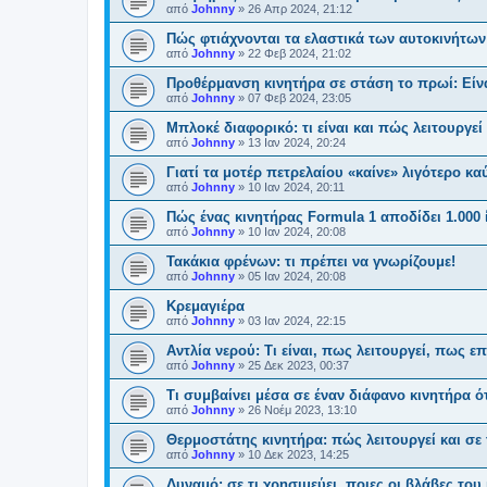
από
Johnny
»
26 Απρ 2024, 21:12
Πώς φτιάχνονται τα ελαστικά των αυτοκινήτων
από
Johnny
»
22 Φεβ 2024, 21:02
Προθέρμανση κινητήρα σε στάση το πρωί: Είνα
από
Johnny
»
07 Φεβ 2024, 23:05
Μπλοκέ διαφορικό: τι είναι και πώς λειτουργεί
από
Johnny
»
13 Ιαν 2024, 20:24
Γιατί τα μοτέρ πετρελαίου «καίνε» λιγότερο κ
από
Johnny
»
10 Ιαν 2024, 20:11
Πώς ένας κινητήρας Formula 1 αποδίδει 1.000 
από
Johnny
»
10 Ιαν 2024, 20:08
Τακάκια φρένων: τι πρέπει να γνωρίζουμε!
από
Johnny
»
05 Ιαν 2024, 20:08
Κρεμαγιέρα
από
Johnny
»
03 Ιαν 2024, 22:15
Αντλία νερού: Τι είναι, πως λειτουργεί, πως ε
από
Johnny
»
25 Δεκ 2023, 00:37
Τι συμβαίνει μέσα σε έναν διάφανο κινητήρα ό
από
Johnny
»
26 Νοέμ 2023, 13:10
Θερμοστάτης κινητήρα: πώς λειτουργεί και σε 
από
Johnny
»
10 Δεκ 2023, 14:25
Δυναμό: σε τι χρησιμεύει, ποιες οι βλάβες του