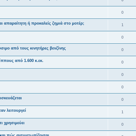
0
ι απαραίτητη ή προκαλείς ζημιά στο μοτέρ;
1
0
αύσιμο από τους κινητήρες βενζίνης
0
ίππους από 1.600 κ.εκ.
0
0
0
πισκευάζεται
0
ταν λειτουργεί
1
τι χρησιμεύει
0
 και πώς αντιμετωπίζονται