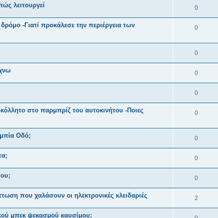
 πώς λειτουργεί
0
δρόμο -Γιατί προκάλεσε την περιέργεια των
0
0
άχνω
0
0
κόλλητο στο παρμπρίζ του αυτοκινήτου -Ποιες
0
υμπία Οδό;
0
τα;
0
του;
0
πτωση που χαλάσουν οι ηλεκτρονικές κλειδαριές
2
ακού μπεκ ψεκασμού καυσίμου;
0