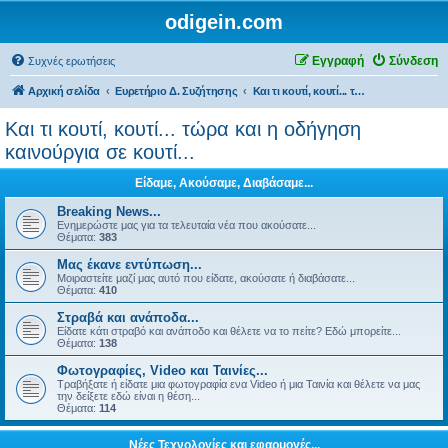
odigein.com
Εγγραφή
Σύνδεση
Συχνές ερωτήσεις
Αρχική σελίδα
Ευρετήριο Δ. Συζήτησης
Και τι κουτί, κουτί... τώρα και η οδήγηση καινούργια σε κουτί...
Και τι κουτί, κουτί... τώρα και η οδήγηση
καινούργια σε κουτί...
Είδαμε, Ακούσαμε, Διαβάσαμε...
Breaking News...
Ενημερώστε μας για τα τελευταία νέα που ακούσατε...
Θέματα:
383
Μας έκανε εντύπωση...
Μοιραστείτε μαζί μας αυτό που είδατε, ακούσατε ή διαβάσατε...
Θέματα:
410
Στραβά και ανάποδα...
Είδατε κάτι στραβό και ανάποδο και θέλετε να το πείτε? Εδώ μπορείτε...
Θέματα:
138
Φωτογραφίες, Video και Ταινίες...
Τραβήξατε ή είδατε μια φωτογραφία ενα Video ή μια Ταινία και θέλετε να μας
την δείξετε εδώ είναι η θέση...
Θέματα:
114
Νέες Τεχνολογίες και εφαρμογές...