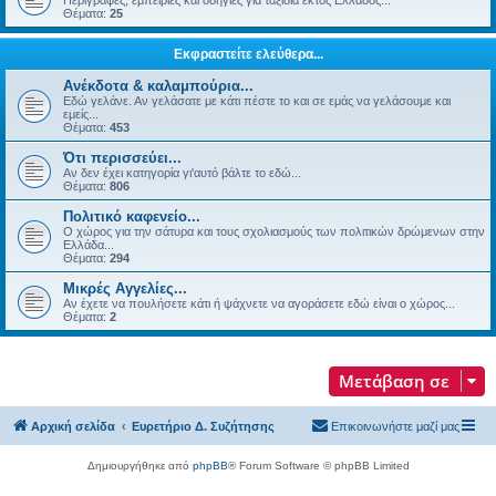
Περιγραφές, εμπειρίες και οδηγίες για ταξίδια εκτός Ελλάδος...
Θέματα:
25
Εκφραστείτε ελεύθερα...
Ανέκδοτα & καλαμπούρια...
Εδώ γελάνε. Αν γελάσατε με κάτι πέστε το και σε εμάς να γελάσουμε και
εμείς...
Θέματα:
453
Ότι περισσεύει...
Αν δεν έχει κατηγορία γι'αυτό βάλτε το εδώ...
Θέματα:
806
Πολιτικό καφενείο...
Ο χώρος για την σάτυρα και τους σχολιασμούς των πολιτικών δρώμενων στην
Ελλάδα...
Θέματα:
294
Μικρές Αγγελίες...
Αν έχετε να πουλήσετε κάτι ή ψάχνετε να αγοράσετε εδώ είναι ο χώρος...
Θέματα:
2
Μετάβαση σε
Αρχική σελίδα
Ευρετήριο Δ. Συζήτησης
Επικοινωνήστε μαζί μας
Δημιουργήθηκε από
phpBB
® Forum Software © phpBB Limited