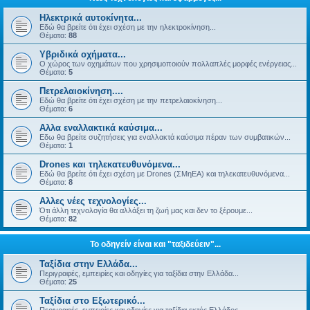
Ηλεκτρικά αυτοκίνητα...
Εδώ θα βρείτε ότι έχει σχέση με την ηλεκτροκίνηση...
Θέματα:
88
Υβριδικά οχήματα...
Ο χώρος των οχημάτων που χρησιμοποιούν πολλαπλές μορφές ενέργειας...
Θέματα:
5
Πετρελαιοκίνηση....
Εδώ θα βρείτε ότι έχει σχέση με την πετρελαιοκίνηση...
Θέματα:
6
Αλλα εναλλακτικά καύσιμα...
Εδω θα βρείτε συζητήσεις για εναλλακτά καύσιμα πέραν των συμβατικών...
Θέματα:
1
Drones και τηλεκατευθυνόμενα...
Εδώ θα βρείτε ότι έχει σχέση με Drones (ΣΜηΕΑ) και τηλεκατευθυνόμενα...
Θέματα:
8
Αλλες νέες τεχνολογίες...
Ότι άλλη τεχνολογία θα αλλάξει τη ζωή μας και δεν το ξέρουμε...
Θέματα:
82
Το οδηγείν είναι και "ταξιδεύειν"...
Ταξίδια στην Ελλάδα...
Περιγραφές, εμπειρίες και οδηγίες για ταξίδια στην Ελλάδα...
Θέματα:
25
Ταξίδια στο Εξωτερικό...