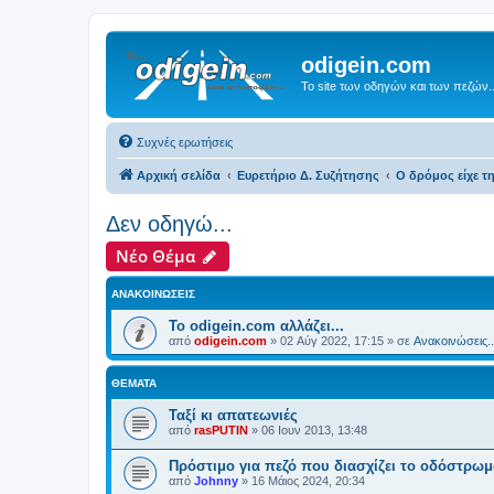
odigein.com
Το site των οδηγών και των πεζών..
Συχνές ερωτήσεις
Αρχική σελίδα
Ευρετήριο Δ. Συζήτησης
Ο δρόμος είχε τη
Δεν οδηγώ...
Νέο Θέμα
ΑΝΑΚΟΙΝΏΣΕΙΣ
Το odigein.com αλλάζει...
από
odigein.com
»
02 Αύγ 2022, 17:15
» σε
Ανακοινώσεις..
ΘΈΜΑΤΑ
Ταξί κι απατεωνιές
από
rasPUTIN
»
06 Ιουν 2013, 13:48
Πρόστιμο για πεζό που διασχίζει το οδόστρωμ
από
Johnny
»
16 Μάιος 2024, 20:34