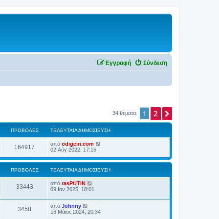
Εγγραφή
Σύνδεση
2
Επόμενη
1
34 θέματα
ΠΡΟΒΟΛΈΣ
ΤΕΛΕΥΤΑΊΑ ΔΗΜΟΣΊΕΥΣΗ
από
odigein.com
164917
02 Αύγ 2022, 17:15
ΠΡΟΒΟΛΈΣ
ΤΕΛΕΥΤΑΊΑ ΔΗΜΟΣΊΕΥΣΗ
από
rasPUTIN
33443
09 Ιαν 2025, 18:01
από
Johnny
3458
16 Μάιος 2024, 20:34