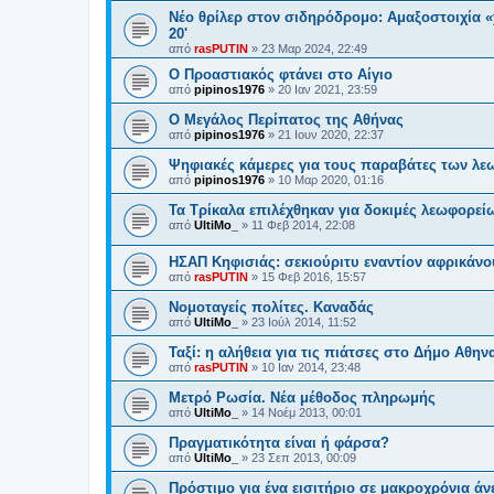
Νέο θρίλερ στον σιδηρόδρομο: Αμαξοστοιχία «
20'
από
rasPUTIN
»
23 Μαρ 2024, 22:49
Ο Προαστιακός φτάνει στο Αίγιο
από
pipinos1976
»
20 Ιαν 2021, 23:59
Ο Μεγάλος Περίπατος της Αθήνας
από
pipinos1976
»
21 Ιουν 2020, 22:37
Ψηφιακές κάμερες για τους παραβάτες των λ
από
pipinos1976
»
10 Μαρ 2020, 01:16
Τα Τρίκαλα επιλέχθηκαν για δοκιμές λεωφορεί
από
UltiMo_
»
11 Φεβ 2014, 22:08
ΗΣΑΠ Κηφισιάς: σεκιούριτυ εναντίον αφρικάνο
από
rasPUTIN
»
15 Φεβ 2016, 15:57
Νομοταγείς πολίτες. Καναδάς
από
UltiMo_
»
23 Ιούλ 2014, 11:52
Ταξί: η αλήθεια για τις πιάτσες στο Δήμο Αθην
από
rasPUTIN
»
10 Ιαν 2014, 23:48
Μετρό Ρωσία. Νέα μέθοδος πληρωμής
από
UltiMo_
»
14 Νοέμ 2013, 00:01
Πραγματικότητα είναι ή φάρσα?
από
UltiMo_
»
23 Σεπ 2013, 00:09
Πρόστιμο για ένα εισιτήριο σε μακροχρόνια άν