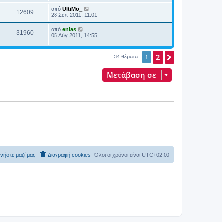
από
UltiMo_
12609
28 Σεπ 2011, 11:01
από
enias
31960
05 Αύγ 2011, 14:55
2
Επόμενη
1
34 θέματα
Μετάβαση σε
νήστε μαζί μας
Διαγραφή cookies
Όλοι οι χρόνοι είναι
UTC+02:00