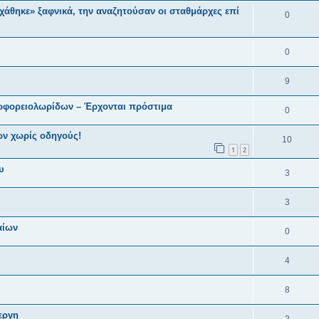
χάθηκε» ξαφνικά, την αναζητούσαν οι σταθμάρχες επί
0
0
9
εωφορειολωρίδων – Έρχονται πρόστιμα
0
ων χωρίς οδηγούς!
10
1
2
υ
3
3
αίων
0
4
8
εργη
2