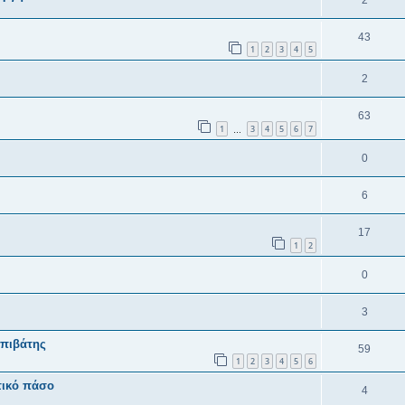
43
1
2
3
4
5
2
63
1
3
4
5
6
7
…
0
6
17
1
2
0
3
επιβάτης
59
1
2
3
4
5
6
τικό πάσο
4