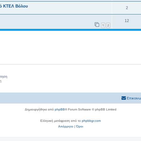
κό ΚΤΕΛ Βόλου
2
12
1
2
ήτηση
η
Επικοινω
Δημιουργήθηκε από
phpBB
® Forum Software © phpBB Limited
Ελληνική μετάφραση από το
phpbbgr.com
Απόρρητο
|
Όροι