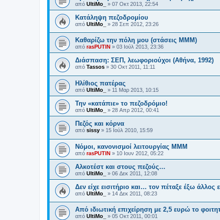
από
UltiMo_
»
07 Οκτ 2013, 22:54
Κατάληψη πεζοδρομίου
από
UltiMo_
»
28 Σεπ 2012, 23:26
Καθαρίζω την πόλη μου (στάσεις ΜΜΜ)
από
rasPUTIN
»
03 Ιούλ 2013, 23:36
Διάσπαση: ΣΕΠ, λεωφοριούχοι (Αθήνα, 1992)
από
Tassos
»
30 Οκτ 2011, 11:11
Ηλίθιος πατέρας
από
UltiMo_
»
11 Μαρ 2013, 10:15
Την «κατάπιε» το πεζοδρόμιο!
από
UltiMo_
»
28 Απρ 2012, 00:41
Πεζός και κόρνα
από
sissy
»
15 Ιούλ 2010, 15:59
Νόμοι, κανονισμοί λειτουργίας ΜΜΜ
από
rasPUTIN
»
10 Ιουν 2012, 05:22
Αλκοτέστ και στους πεζούς…
από
UltiMo_
»
06 Δεκ 2011, 12:08
Δεν είχε εισιτήριο και… τον πέταξε έξω άλλος 
από
UltiMo_
»
14 Δεκ 2011, 08:23
Από ιδιωτική επιχείρηση με 2,5 ευρώ το φοιτη
από
UltiMo_
»
05 Οκτ 2011, 00:01