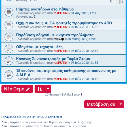
1
2
Ράμπες αναπήρων στο Ρέθυμνο
Τελευταία δημοσίευση από
rasPUTIN
«
01 Αύγ 2011, 17:08
Απαντήσεις:
1
Οχημα για τους ΑμΕΑ φοιτητές προμηθεύτηκε το ΑΠΘ
Τελευταία δημοσίευση από
rasPUTIN
«
07 Ιούλ 2011, 14:27
Παράβαση οδηγού με κινητικά προβλήματα
Τελευταία δημοσίευση από
trip73p
«
30 Μάιος 2011, 17:05
Οδηγείται με τεχνητά μέλη
Τελευταία δημοσίευση από
rasPUTIN
«
07 Ιούλ 2010, 22:12
Κανόνες Συναναστροφής με Τυφλά Άτομα
Τελευταία δημοσίευση από
rasPUTIN
«
07 Ιούλ 2010, 21:33
18 κανόνες συμπεριφοράς καθημερινής επικοινωνίας με
A.M.E.A.
Τελευταία δημοσίευση από
rasPUTIN
«
07 Ιούλ 2010, 20:12
Νέο Θέμα
18 θέματα • Σελίδα
1
από
1
Μετάβαση σε
ΠΡΟΣΒΆΣΕΙΣ ΣΕ ΑΥΤΉ ΤΗ Δ. ΣΥΖΉΤΗΣΗ
Δεν μπορείτε
να δημοσιεύετε νέα θέματα σε αυτή τη Δ. Συζήτηση
Δεν μπορείτε
να απαντάτε σε θέματα σε αυτή τη Δ. Συζήτηση