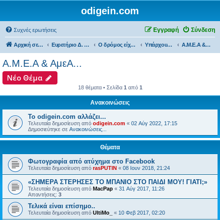
odigein.com
Εγγραφή
Σύνδεση
Συχνές ερωτήσεις
Αρχική σελίδα
Ευρετήριο Δ. Συζήτησης
Ο δρόμος είχε την δική του Ιστορία...
Υπάρχουμε και εμείς...
Α.Μ.Ε.Α & ΑμεΑ...
Α.Μ.Ε.Α & ΑμεΑ...
Νέο Θέμα
18 θέματα • Σελίδα
1
από
1
Ανακοινώσεις
Το odigein.com αλλάζει...
Τελευταία δημοσίευση από
odigein.com
«
02 Αύγ 2022, 17:15
Δημοσιεύτηκε σε
Ανακοινώσεις...
Θέματα
Φωτογραφία από ατύχημα στο Facebook
Τελευταία δημοσίευση από
rasPUTIN
«
08 Ιουν 2018, 21:24
«ΣΗΜΕΡΑ ΣΤΕΡΗΣΕΣ ΤΟ ΜΠΑΝΙΟ ΣΤΟ ΠΑΙΔΙ ΜΟΥ! ΓΙΑΤΙ;»
Τελευταία δημοσίευση από
MacPap
«
31 Αύγ 2017, 11:26
Απαντήσεις:
3
Τελικά είναι επίσημο..
Τελευταία δημοσίευση από
UltiMo_
«
10 Φεβ 2017, 02:20