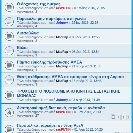
Ο άρχοντας της ημέρας
Τελευταία δημοσίευση από
rasPUTIN
«
07 Μάιος 2016, 20:05
Απαντήσεις:
3
Παρακαλώ μην παρκάρετε στη γωνία
Τελευταία δημοσίευση από
Johnny
«
22 Ιαν 2015, 22:16
Απαντήσεις:
4
Λισσαβώνα
Τελευταία δημοσίευση από
MacPap
«
08 Δεκ 2013, 12:56
Απαντήσεις:
2
Βόλος
Τελευταία δημοσίευση από
MacPap
«
08 Δεκ 2013, 12:54
Απαντήσεις:
3
Ράμπα εύκολης πρόσβασης ΑΜΕΑ
Τελευταία δημοσίευση από
MacPap
«
21 Νοέμ 2013, 11:33
Απαντήσεις:
1
Θέση στάθμευσης ΑΜΕΑ σε εμπορικό κέντρο στη Λάρισα
Τελευταία δημοσίευση από
MacPap
«
15 Νοέμ 2013, 13:46
Απαντήσεις:
3
ΤΡΟΧΟΣΠΙΤΟ ΝΟΣΟΚΟΜΕΙΑΚΟ ΚΙΝΗΤΗΣ ΕΞΕΤΑΣΤΙΚΗΣ
ΜΟΝΑΔΑΣ
Τελευταία δημοσίευση από
Johnny
«
03 Φεβ 2013, 21:39
Αναπηρικά αμαξίδια: κακά, στραβά κι ανάποδα
Τελευταία δημοσίευση από
rasPUTIN
«
01 Ιαν 2013, 20:13
Απαντήσεις:
27
1
2
3
Περιπολικό παρκάρει σε θέση ΑμεΑ
Τελευταία δημοσίευση από
rasPUTIN
«
01 Απρ 2012, 04:20
Απαντήσεις:
12