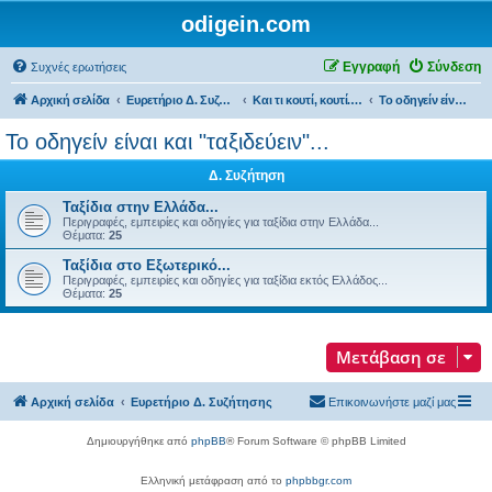
odigein.com
Εγγραφή
Σύνδεση
Συχνές ερωτήσεις
Αρχική σελίδα
Ευρετήριο Δ. Συζήτησης
Και τι κουτί, κουτί... τώρα και η οδήγηση καινούργια σε κουτί...
Το οδηγείν είναι και "ταξιδεύειν"...
Το οδηγείν είναι και "ταξιδεύειν"...
Δ. Συζήτηση
Ταξίδια στην Ελλάδα...
Περιγραφές, εμπειρίες και οδηγίες για ταξίδια στην Ελλάδα...
Θέματα:
25
Ταξίδια στο Εξωτερικό...
Περιγραφές, εμπειρίες και οδηγίες για ταξίδια εκτός Ελλάδος...
Θέματα:
25
Μετάβαση σε
Αρχική σελίδα
Ευρετήριο Δ. Συζήτησης
Επικοινωνήστε μαζί μας
Δημιουργήθηκε από
phpBB
® Forum Software © phpBB Limited
Ελληνική μετάφραση από το
phpbbgr.com