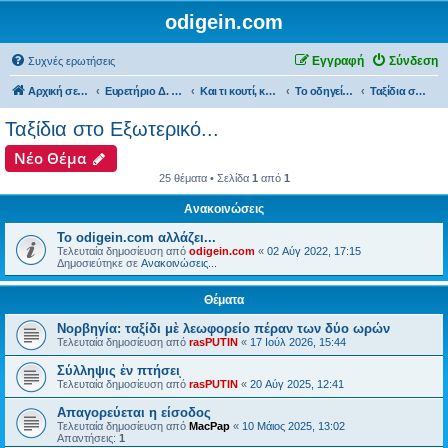
odigein.com
Εγγραφή
Σύνδεση
Συχνές ερωτήσεις
Αρχική σελίδα
Ευρετήριο Δ. Συζήτησης
Και τι κουτί, κουτί... τώρα και η οδήγηση καινούργια σε κουτί...
Το οδηγείν είναι και "ταξιδεύειν"...
Ταξίδια στο Εξωτερικό...
Ταξίδια στο Εξωτερικό...
Νέο Θέμα
25 θέματα • Σελίδα
1
από
1
Ανακοινώσεις
Το odigein.com αλλάζει...
Τελευταία δημοσίευση από
odigein.com
«
02 Αύγ 2022, 17:15
Δημοσιεύτηκε σε
Ανακοινώσεις...
Θέματα
Νορβηγία: ταξίδι μὲ λεωφορείο πέραν των δύο ωρών
Τελευταία δημοσίευση από
rasPUTIN
«
17 Ιούλ 2026, 15:44
Σύλληψις ἐν πτήσειͅ
Τελευταία δημοσίευση από
rasPUTIN
«
20 Αύγ 2025, 12:41
Απαγορεύεται η είσοδος
Τελευταία δημοσίευση από
MacPap
«
10 Μάιος 2025, 13:02
Απαντήσεις:
1