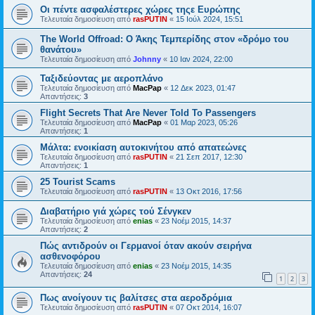
Οι πέντε ασφαλέστερες χώρες τηςε Ευρώπης
Τελευταία δημοσίευση από
rasPUTIN
«
15 Ιούλ 2024, 15:51
The World Offroad: Ο Άκης Τεμπερίδης στον «δρόμο του
θανάτου»
Τελευταία δημοσίευση από
Johnny
«
10 Ιαν 2024, 22:00
Ταξιδεύοντας με αεροπλάνο
Τελευταία δημοσίευση από
MacPap
«
12 Δεκ 2023, 01:47
Απαντήσεις:
3
Flight Secrets That Are Never Told To Passengers
Τελευταία δημοσίευση από
MacPap
«
01 Μαρ 2023, 05:26
Απαντήσεις:
1
Μάλτα: ενοικίαση αυτοκινήτου από απατεώνες
Τελευταία δημοσίευση από
rasPUTIN
«
21 Σεπ 2017, 12:30
Απαντήσεις:
1
25 Tourist Scams
Τελευταία δημοσίευση από
rasPUTIN
«
13 Οκτ 2016, 17:56
Διαβατήριο γιά χώρες τού Σένγκεν
Τελευταία δημοσίευση από
enias
«
23 Νοέμ 2015, 14:37
Απαντήσεις:
2
Πώς αντιδρούν οι Γερμανοί όταν ακούν σειρήνα
ασθενοφόρου
Τελευταία δημοσίευση από
enias
«
23 Νοέμ 2015, 14:35
Απαντήσεις:
24
1
2
3
Πως ανοίγουν τις βαλίτσες στα αεροδρόμια
Τελευταία δημοσίευση από
rasPUTIN
«
07 Οκτ 2014, 16:07