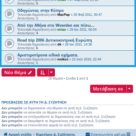
Απαντήσεις:
5
Οδηγώντας στην Κύπρο
Τελευταία δημοσίευση από
MacPap
«
26 Φεβ 2011, 00:47
Απαντήσεις:
1
Από την Αθήνα στο Woerden και πίσω...
Τελευταία δημοσίευση από
enias
«
29 Ιαν 2011, 00:04
Απαντήσεις:
4
Road trip 2006 Δυτικοκεντρική Ευρώπη
Τελευταία δημοσίευση από
dk
«
26 Ιαν 2011, 14:36
Απαντήσεις:
6
Αριστεροτίμονα ειδικά οχήματα.
Τελευταία δημοσίευση από
nnikos
«
22 Ιούλ 2010, 22:44
Απαντήσεις:
1
Νέο Θέμα
25 θέματα • Σελίδα
1
από
1
Μετάβαση σε
ΠΡΟΣΒΆΣΕΙΣ ΣΕ ΑΥΤΉ ΤΗ Δ. ΣΥΖΉΤΗΣΗ
Δεν μπορείτε
να δημοσιεύετε νέα θέματα σε αυτή τη Δ. Συζήτηση
Δεν μπορείτε
να απαντάτε σε θέματα σε αυτή τη Δ. Συζήτηση
Δεν μπορείτε
να επεξεργάζεστε τις δημοσιεύσεις σας σε αυτή τη Δ. Συζήτηση
Δεν μπορείτε
να διαγράφετε τις δημοσιεύσεις σας σε αυτή τη Δ. Συζήτηση
Δεν μπορείτε
να επισυνάπτετε αρχεία σε αυτή τη Δ. Συζήτηση
Αρχική σελίδα
Ευρετήριο Δ. Συζήτησης
Επικοινωνήστε μαζί μας