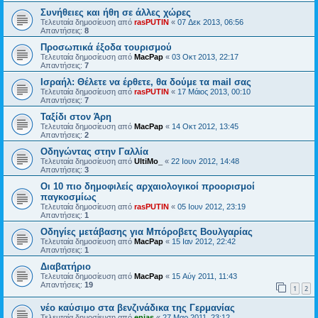
Συνήθειες και ήθη σε άλλες χώρες
Τελευταία δημοσίευση από
rasPUTIN
«
07 Δεκ 2013, 06:56
Απαντήσεις:
8
Προσωπικά έξοδα τουρισμού
Τελευταία δημοσίευση από
MacPap
«
03 Οκτ 2013, 22:17
Απαντήσεις:
7
Ισραήλ: Θέλετε να έρθετε, θα δούμε τα mail σας
Τελευταία δημοσίευση από
rasPUTIN
«
17 Μάιος 2013, 00:10
Απαντήσεις:
7
Ταξίδι στον Άρη
Τελευταία δημοσίευση από
MacPap
«
14 Οκτ 2012, 13:45
Απαντήσεις:
2
Οδηγώντας στην Γαλλία
Τελευταία δημοσίευση από
UltiMo_
«
22 Ιουν 2012, 14:48
Απαντήσεις:
3
Οι 10 πιο δημοφιλείς αρχαιολογικοί προορισμοί
παγκοσμίως
Τελευταία δημοσίευση από
rasPUTIN
«
05 Ιουν 2012, 23:19
Απαντήσεις:
1
Oδηγίες μετάβασης για Μπόροβετς Βουλγαρίας
Τελευταία δημοσίευση από
MacPap
«
15 Ιαν 2012, 22:42
Απαντήσεις:
1
Διαβατήριο
Τελευταία δημοσίευση από
MacPap
«
15 Αύγ 2011, 11:43
Απαντήσεις:
19
1
2
νέο καύσιμο στα βενζινάδικα της Γερμανίας
Τελευταία δημοσίευση από
enias
«
27 Μαρ 2011, 23:12