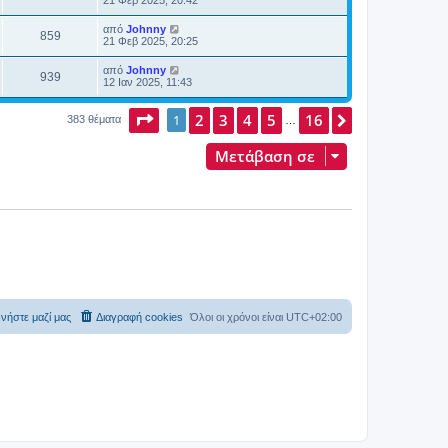
από
Johnny
859
21 Φεβ 2025, 20:25
από
Johnny
939
12 Ιαν 2025, 11:43
Σελίδα
2
1
από
3
4
16
5
16
Επόμενη
1
383 θέματα
…
Μετάβαση σε
νήστε μαζί μας
Διαγραφή cookies
Όλοι οι χρόνοι είναι
UTC+02:00