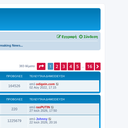
Εγγραφή
Σύνδεση
reaking News...
Σελίδα
2
1
από
3
4
16
5
16
Επόμενη
1
383 θέματα
…
ΠΡΟΒΟΛΈΣ
ΤΕΛΕΥΤΑΊΑ ΔΗΜΟΣΊΕΥΣΗ
από
odigein.com
164526
02 Αύγ 2022, 17:15
ΠΡΟΒΟΛΈΣ
ΤΕΛΕΥΤΑΊΑ ΔΗΜΟΣΊΕΥΣΗ
από
rasPUTIN
220
27 Ιούλ 2026, 17:50
από
Johnny
1225679
22 Ιούλ 2026, 20:16