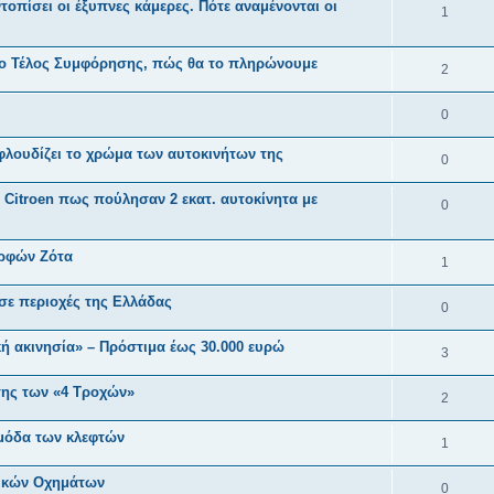
τοπίσει οι έξυπνες κάμερες. Πότε αναμένονται οι
1
ι το Τέλος Συμφόρησης, πώς θα το πληρώνουμε
2
0
φλουδίζει το χρώμα των αυτοκινήτων της
0
ι Citroen πως πούλησαν 2 εκατ. αυτοκίνητα με
0
ερφών Ζότα
1
σε περιοχές της Ελλάδας
0
ή ακινησία» – Πρόστιμα έως 30.000 ευρώ
3
της των «4 Τροχών»
2
 μόδα των κλεφτών
1
ρικών Οχημάτων
0