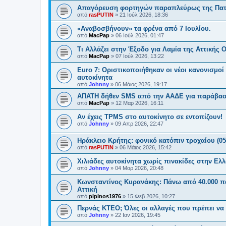
Απαγόρευση φορτηγών παραπλεύρως της Πατ
από
rasPUTIN
»
21 Ιούλ 2026, 18:36
«Αναβοσβήνουν» τα φρένα από 7 Ιουλίου.
από
MacPap
»
06 Ιούλ 2026, 01:47
Τι Αλλάζει στην Έξοδο για Λαμία της Αττικής Ο
από
MacPap
»
07 Ιούλ 2026, 13:22
Euro 7: Οριστικοποιήθηκαν οι νέοι κανονισμοί 
αυτοκίνητα
από
Johnny
»
06 Μάιος 2026, 19:17
ΑΠΑΤΗ δήθεν SMS από την ΑΑΔΕ για παράβασ
από
MacPap
»
12 Μαρ 2026, 16:11
Αν έχεις TPMS στο αυτοκίνητο σε εντοπίζουν!
από
Johnny
»
09 Απρ 2026, 22:47
Ηράκλειο Κρήτης: φονικό κατόπιν τροχαίου (05
από
rasPUTIN
»
06 Μάιος 2026, 15:42
Χιλιάδες αυτοκίνητα χωρίς πινακίδες στην Ελ
από
Johnny
»
04 Μαρ 2026, 20:48
Κωνσταντίνος Κυρανάκης: Πάνω από 40.000 πα
Αττική
από
pipinos1976
»
15 Φεβ 2026, 10:27
Περνάς ΚΤΕΟ; Όλες οι αλλαγές που πρέπει να γ
από
Johnny
»
22 Ιαν 2026, 19:45