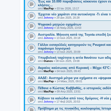
Έως και 10.000 παραβιάσεις κόκκινου έχουν εν
κλήσεις...
από
MacPap
»
03 Ιαν 2026, 13:17
Έρχεται νέο χαράτσι στα αυτοκίνητα -Τι είνα
από
Johnny
»
29 Δεκ 2025, 20:28
Ψηφιακό μητρώο οχημάτων
από
Johnny
»
16 Νοέμ 2025, 13:53
Αυστραλία. Μήνυση κατά της Toyota επειδή ξε
από
Johnny
»
13 Ιούλ 2025, 20:18
Γάλλοι εισαγελλείς κατηγορούν τις Peugeot κα
παράνομο λογισμικό
από
Johnny
»
13 Ιούλ 2025, 20:09
Υπερβολική ταχύτητα η αιτία θανάτου των αδ
από
thanos
»
08 Ιούλ 2025, 19:08
Ακραίος καύσωνας από Κυριακή – Μέχρι 43°C 
από
MacPap
»
04 Ιούλ 2025, 09:43
ΑΑΔΕ: Αυστηρά μέτρα για οχήματα σε «ψηφιακ
από
MacPap
»
14 Μάιος 2025, 09:01
Πέθανε ο Κώστας Καββαθάς, o ιστορικός εκδό
από
MacPap
»
09 Απρ 2025, 13:51
Κόβουν τα καλώδια από τους δρόμους -Η νέα
από
Johnny
»
17 Φεβ 2025, 20:53
Πρόβλημα με τις πινακίδες κυκλοφορίας Ιστο