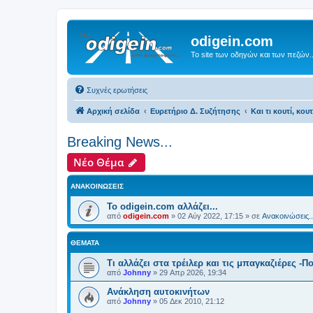
odigein.com
Το site των οδηγών και των πεζών..
Συχνές ερωτήσεις
Αρχική σελίδα
Ευρετήριο Δ. Συζήτησης
Και τι κουτί, κου
Breaking News...
Νέο Θέμα
ΑΝΑΚΟΙΝΏΣΕΙΣ
Το odigein.com αλλάζει...
από
odigein.com
»
02 Αύγ 2022, 17:15
» σε
Ανακοινώσεις..
ΘΈΜΑΤΑ
Τι αλλάζει στα τρέιλερ και τις μπαγκαζιέρες -
από
Johnny
»
29 Απρ 2026, 19:34
Ανάκληση αυτοκινήτων
από
Johnny
»
05 Δεκ 2010, 21:12