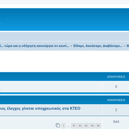
.
τί... τώρα και η οδήγηση καινούργια σε κουτί...
Είδαμε, Ακούσαμε, Διαβάσαμε...
B
ΑΠΑΝΤΉΣΕΙΣ
0
.
ΑΠΑΝΤΉΣΕΙΣ
Ποιος έλεγχος γίνεται υποχρεωτικός στα ΚΤΕΟ
2
944
1
91
92
93
94
95
…