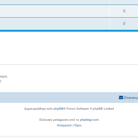
0
0
ήτηση
η
Επικοινω
Δημιουργήθηκε από
phpBB
® Forum Software © phpBB Limited
Ελληνική μετάφραση από το
phpbbgr.com
Απόρρητο
|
Όροι