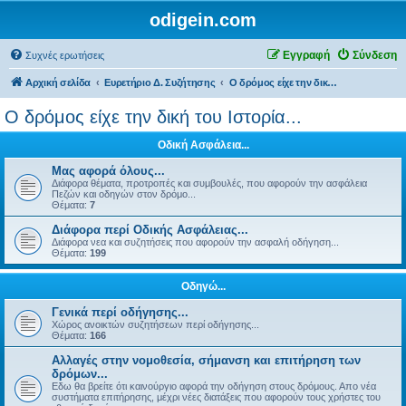
odigein.com
Εγγραφή
Σύνδεση
Συχνές ερωτήσεις
Αρχική σελίδα
Ευρετήριο Δ. Συζήτησης
Ο δρόμος είχε την δική του Ιστορία...
Ο δρόμος είχε την δική του Ιστορία...
Οδική Ασφάλεια...
Μας αφορά όλους...
Διάφορα θέματα, προτροπές και συμβουλές, που αφορούν την ασφάλεια
Πεζών και οδηγών στον δρόμο...
Θέματα:
7
Διάφορα περί Οδικής Ασφάλειας...
Διάφορα νεα και συζητήσεις που αφορούν την ασφαλή οδήγηση...
Θέματα:
199
Οδηγώ...
Γενικά περί οδήγησης...
Χώρος ανοικτών συζητήσεων περί οδήγησης...
Θέματα:
166
Αλλαγές στην νομοθεσία, σήμανση και επιτήρηση των
δρόμων...
Εδω θα βρείτε ότι καινούργιο αφορά την οδήγηση στους δρόμους. Απο νέα
συστήματα επιτήρησης, μέχρι νέες διατάξεις που αφορούν τους χρήστες του