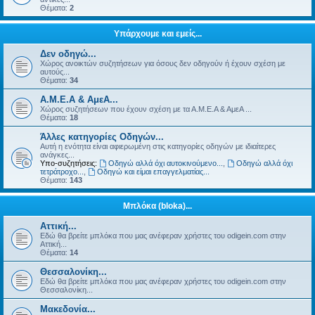
Θέματα:
2
Υπάρχουμε και εμείς...
Δεν οδηγώ...
Χώρος ανοικτών συζητήσεων για όσους δεν οδηγούν ή έχουν σχέση με
αυτούς...
Θέματα:
34
Α.Μ.Ε.Α & ΑμεΑ...
Χώρος συζητήσεων που έχουν σχέση με τα Α.Μ.Ε.Α & ΑμεΑ ...
Θέματα:
18
Άλλες κατηγορίες Οδηγών...
Αυτή η ενότητα είναι αφιερωμένη στις κατηγορίες οδηγών με ιδιαίτερες
ανάγκες...
Υπο-συζητήσεις:
Οδηγώ αλλά όχι αυτοκινούμενο...
,
Οδηγώ αλλά όχι
τετράτροχο...
,
Οδηγώ και είμαι επαγγελματίας...
Θέματα:
143
Μπλόκα (bloka)...
Αττική...
Εδώ θα βρείτε μπλόκα που μας ανέφεραν χρήστες του odigein.com στην
Αττική...
Θέματα:
14
Θεσσαλονίκη...
Εδώ θα βρείτε μπλόκα που μας ανέφεραν χρήστες του odigein.com στην
Θεσσαλονίκη...
Μακεδονία...