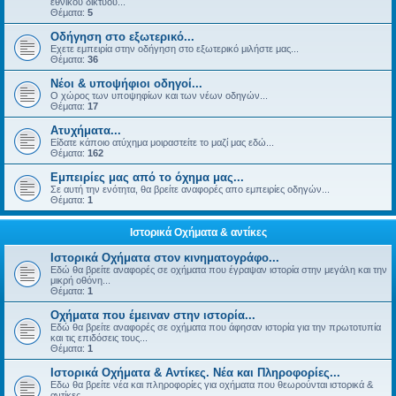
εθνικού δικτύου...
Θέματα:
5
Οδήγηση στο εξωτερικό...
Εχετε εμπειρία στην οδήγηση στο εξωτερικό μιλήστε μας...
Θέματα:
36
Νέοι & υποψήφιοι οδηγοί...
Ο χώρος των υποψηφίων και των νέων οδηγών...
Θέματα:
17
Ατυχήματα...
Είδατε κάποιο ατύχημα μοιραστείτε το μαζί μας εδώ...
Θέματα:
162
Εμπειρίες μας από το όχημα μας...
Σε αυτή την ενότητα, θα βρείτε αναφορές απο εμπειρίες οδηγών...
Θέματα:
1
Ιστορικά Οχήματα & αντίκες
Ιστορικά Οχήματα στον κινηματογράφο...
Εδώ θα βρείτε αναφορές σε οχήματα που έγραψαν ιστορία στην μεγάλη και την
μικρή οθόνη...
Θέματα:
1
Οχήματα που έμειναν στην ιστορία...
Εδώ θα βρείτε αναφορές σε οχήματα που άφησαν ιστορία για την πρωτοτυπία
και τις επιδόσεις τους...
Θέματα:
1
Ιστορικά Οχήματα & Αντίκες. Νέα και Πληροφορίες...
Εδω θα βρείτε νέα και πληροφορίες για οχήματα που θεωρούνται ιστορικά &
αντίκες...