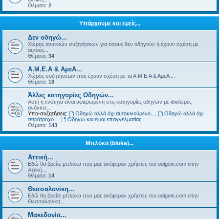
Θέματα:
2
Υπάρχουμε και εμείς...
Δεν οδηγώ...
Χώρος ανοικτών συζητήσεων για όσους δεν οδηγούν ή έχουν σχέση με
αυτούς...
Θέματα:
34
Α.Μ.Ε.Α & ΑμεΑ...
Χώρος συζητήσεων που έχουν σχέση με τα Α.Μ.Ε.Α & ΑμεΑ ...
Θέματα:
18
Άλλες κατηγορίες Οδηγών...
Αυτή η ενότητα είναι αφιερωμένη στις κατηγορίες οδηγών με ιδιαίτερες
ανάγκες...
Υπο-συζητήσεις:
Οδηγώ αλλά όχι αυτοκινούμενο...
,
Οδηγώ αλλά όχι
τετράτροχο...
,
Οδηγώ και είμαι επαγγελματίας...
Θέματα:
143
Μπλόκα (bloka)...
Αττική...
Εδώ θα βρείτε μπλόκα που μας ανέφεραν χρήστες του odigein.com στην
Αττική...
Θέματα:
14
Θεσσαλονίκη...
Εδώ θα βρείτε μπλόκα που μας ανέφεραν χρήστες του odigein.com στην
Θεσσαλονίκη...
Μακεδονία...