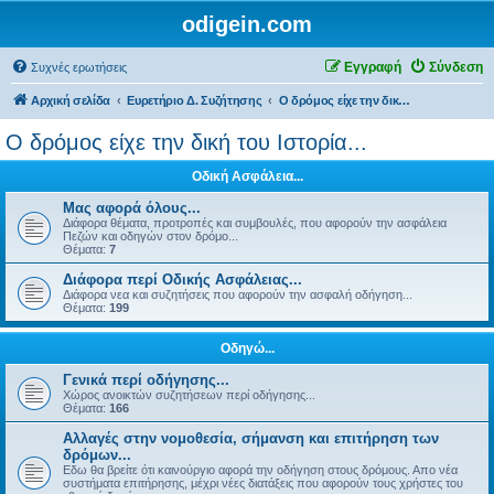
odigein.com
Εγγραφή
Σύνδεση
Συχνές ερωτήσεις
Αρχική σελίδα
Ευρετήριο Δ. Συζήτησης
Ο δρόμος είχε την δική του Ιστορία...
Ο δρόμος είχε την δική του Ιστορία...
Οδική Ασφάλεια...
Μας αφορά όλους...
Διάφορα θέματα, προτροπές και συμβουλές, που αφορούν την ασφάλεια
Πεζών και οδηγών στον δρόμο...
Θέματα:
7
Διάφορα περί Οδικής Ασφάλειας...
Διάφορα νεα και συζητήσεις που αφορούν την ασφαλή οδήγηση...
Θέματα:
199
Οδηγώ...
Γενικά περί οδήγησης...
Χώρος ανοικτών συζητήσεων περί οδήγησης...
Θέματα:
166
Αλλαγές στην νομοθεσία, σήμανση και επιτήρηση των
δρόμων...
Εδω θα βρείτε ότι καινούργιο αφορά την οδήγηση στους δρόμους. Απο νέα
συστήματα επιτήρησης, μέχρι νέες διατάξεις που αφορούν τους χρήστες του