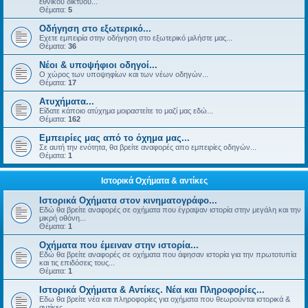
εθνικού δικτύου...
Θέματα:
5
Οδήγηση στο εξωτερικό...
Εχετε εμπειρία στην οδήγηση στο εξωτερικό μιλήστε μας...
Θέματα:
36
Νέοι & υποψήφιοι οδηγοί...
Ο χώρος των υποψηφίων και των νέων οδηγών...
Θέματα:
17
Ατυχήματα...
Είδατε κάποιο ατύχημα μοιραστείτε το μαζί μας εδώ...
Θέματα:
162
Εμπειρίες μας από το όχημα μας...
Σε αυτή την ενότητα, θα βρείτε αναφορές απο εμπειρίες οδηγών...
Θέματα:
1
Ιστορικά Οχήματα & αντίκες
Ιστορικά Οχήματα στον κινηματογράφο...
Εδώ θα βρείτε αναφορές σε οχήματα που έγραψαν ιστορία στην μεγάλη και την
μικρή οθόνη...
Θέματα:
1
Οχήματα που έμειναν στην ιστορία...
Εδώ θα βρείτε αναφορές σε οχήματα που άφησαν ιστορία για την πρωτοτυπία
και τις επιδόσεις τους...
Θέματα:
1
Ιστορικά Οχήματα & Αντίκες. Νέα και Πληροφορίες...
Εδω θα βρείτε νέα και πληροφορίες για οχήματα που θεωρούνται ιστορικά &
αντίκες...