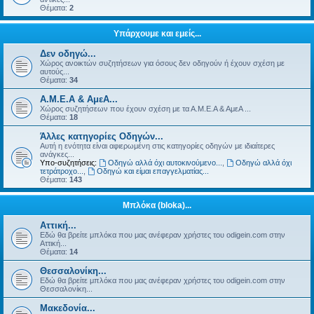
Θέματα:
2
Υπάρχουμε και εμείς...
Δεν οδηγώ...
Χώρος ανοικτών συζητήσεων για όσους δεν οδηγούν ή έχουν σχέση με
αυτούς...
Θέματα:
34
Α.Μ.Ε.Α & ΑμεΑ...
Χώρος συζητήσεων που έχουν σχέση με τα Α.Μ.Ε.Α & ΑμεΑ ...
Θέματα:
18
Άλλες κατηγορίες Οδηγών...
Αυτή η ενότητα είναι αφιερωμένη στις κατηγορίες οδηγών με ιδιαίτερες
ανάγκες...
Υπο-συζητήσεις:
Οδηγώ αλλά όχι αυτοκινούμενο...
,
Οδηγώ αλλά όχι
τετράτροχο...
,
Οδηγώ και είμαι επαγγελματίας...
Θέματα:
143
Μπλόκα (bloka)...
Αττική...
Εδώ θα βρείτε μπλόκα που μας ανέφεραν χρήστες του odigein.com στην
Αττική...
Θέματα:
14
Θεσσαλονίκη...
Εδώ θα βρείτε μπλόκα που μας ανέφεραν χρήστες του odigein.com στην
Θεσσαλονίκη...
Μακεδονία...