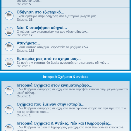
εθνικού δικτύου...
Θέματα:
5
Οδήγηση στο εξωτερικό...
Εχετε εμπειρία στην οδήγηση στο εξωτερικό μιλήστε μας...
Θέματα:
36
Νέοι & υποψήφιοι οδηγοί...
Ο χώρος των υποψηφίων και των νέων οδηγών...
Θέματα:
17
Ατυχήματα...
Είδατε κάποιο ατύχημα μοιραστείτε το μαζί μας εδώ...
Θέματα:
162
Εμπειρίες μας από το όχημα μας...
Σε αυτή την ενότητα, θα βρείτε αναφορές απο εμπειρίες οδηγών...
Θέματα:
1
Ιστορικά Οχήματα & αντίκες
Ιστορικά Οχήματα στον κινηματογράφο...
Εδώ θα βρείτε αναφορές σε οχήματα που έγραψαν ιστορία στην μεγάλη και την
μικρή οθόνη...
Θέματα:
1
Οχήματα που έμειναν στην ιστορία...
Εδώ θα βρείτε αναφορές σε οχήματα που άφησαν ιστορία για την πρωτοτυπία
και τις επιδόσεις τους...
Θέματα:
1
Ιστορικά Οχήματα & Αντίκες. Νέα και Πληροφορίες...
Εδω θα βρείτε νέα και πληροφορίες για οχήματα που θεωρούνται ιστορικά &
αντίκες...