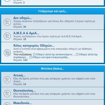
Θέματα:
2
Υπάρχουμε και εμείς...
Δεν οδηγώ...
Χώρος ανοικτών συζητήσεων για όσους δεν οδηγούν ή έχουν σχέση με
αυτούς...
Θέματα:
34
Α.Μ.Ε.Α & ΑμεΑ...
Χώρος συζητήσεων που έχουν σχέση με τα Α.Μ.Ε.Α & ΑμεΑ ...
Θέματα:
18
Άλλες κατηγορίες Οδηγών...
Αυτή η ενότητα είναι αφιερωμένη στις κατηγορίες οδηγών με ιδιαίτερες
ανάγκες...
Υπο-συζητήσεις:
Οδηγώ αλλά όχι αυτοκινούμενο...
,
Οδηγώ αλλά όχι
τετράτροχο...
,
Οδηγώ και είμαι επαγγελματίας...
Θέματα:
143
Μπλόκα (bloka)...
Αττική...
Εδώ θα βρείτε μπλόκα που μας ανέφεραν χρήστες του odigein.com στην
Αττική...
Θέματα:
14
Θεσσαλονίκη...
Εδώ θα βρείτε μπλόκα που μας ανέφεραν χρήστες του odigein.com στην
Θεσσαλονίκη...
Μακεδονία...