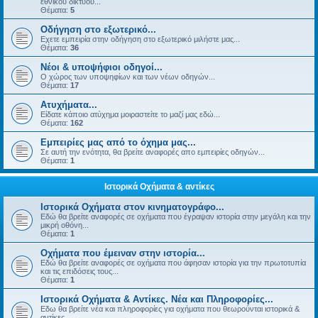
εθνικού δικτύου...
Θέματα:
5
Οδήγηση στο εξωτερικό...
Εχετε εμπειρία στην οδήγηση στο εξωτερικό μιλήστε μας...
Θέματα:
36
Νέοι & υποψήφιοι οδηγοί...
Ο χώρος των υποψηφίων και των νέων οδηγών...
Θέματα:
17
Ατυχήματα...
Είδατε κάποιο ατύχημα μοιραστείτε το μαζί μας εδώ...
Θέματα:
162
Εμπειρίες μας από το όχημα μας...
Σε αυτή την ενότητα, θα βρείτε αναφορές απο εμπειρίες οδηγών...
Θέματα:
1
Ιστορικά Οχήματα & αντίκες
Ιστορικά Οχήματα στον κινηματογράφο...
Εδώ θα βρείτε αναφορές σε οχήματα που έγραψαν ιστορία στην μεγάλη και την
μικρή οθόνη...
Θέματα:
1
Οχήματα που έμειναν στην ιστορία...
Εδώ θα βρείτε αναφορές σε οχήματα που άφησαν ιστορία για την πρωτοτυπία
και τις επιδόσεις τους...
Θέματα:
1
Ιστορικά Οχήματα & Αντίκες. Νέα και Πληροφορίες...
Εδω θα βρείτε νέα και πληροφορίες για οχήματα που θεωρούνται ιστορικά &
αντίκες...