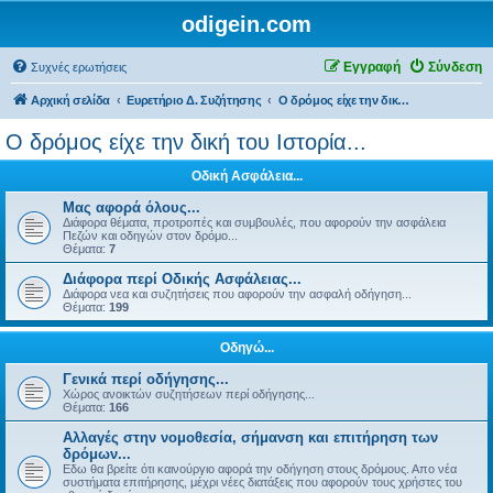
odigein.com
Εγγραφή
Σύνδεση
Συχνές ερωτήσεις
Αρχική σελίδα
Ευρετήριο Δ. Συζήτησης
Ο δρόμος είχε την δική του Ιστορία...
Ο δρόμος είχε την δική του Ιστορία...
Οδική Ασφάλεια...
Μας αφορά όλους...
Διάφορα θέματα, προτροπές και συμβουλές, που αφορούν την ασφάλεια
Πεζών και οδηγών στον δρόμο...
Θέματα:
7
Διάφορα περί Οδικής Ασφάλειας...
Διάφορα νεα και συζητήσεις που αφορούν την ασφαλή οδήγηση...
Θέματα:
199
Οδηγώ...
Γενικά περί οδήγησης...
Χώρος ανοικτών συζητήσεων περί οδήγησης...
Θέματα:
166
Αλλαγές στην νομοθεσία, σήμανση και επιτήρηση των
δρόμων...
Εδω θα βρείτε ότι καινούργιο αφορά την οδήγηση στους δρόμους. Απο νέα
συστήματα επιτήρησης, μέχρι νέες διατάξεις που αφορούν τους χρήστες του