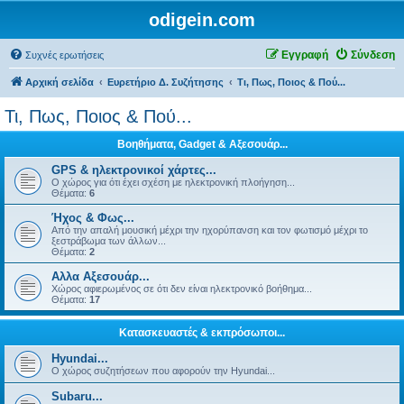
odigein.com
Εγγραφή
Σύνδεση
Συχνές ερωτήσεις
Αρχική σελίδα
Ευρετήριο Δ. Συζήτησης
Τι, Πως, Ποιος & Πού...
Τι, Πως, Ποιος & Πού...
Βοηθήματα, Gadget & Αξεσουάρ...
GPS & ηλεκτρονικοί χάρτες...
Ο χώρος για ότι έχει σχέση με ηλεκτρονική πλοήγηση...
Θέματα:
6
Ήχος & Φως...
Από την απαλή μουσική μέχρι την ηχορύπανση και τον φωτισμό μέχρι το
ξεστράβωμα των άλλων...
Θέματα:
2
Αλλα Αξεσουάρ...
Χώρος αφιερωμένος σε ότι δεν είναι ηλεκτρονικό βοήθημα...
Θέματα:
17
Κατασκευαστές & εκπρόσωποι...
Hyundai...
Ο χώρος συζητήσεων που αφορούν την Hyundai...
Subaru...