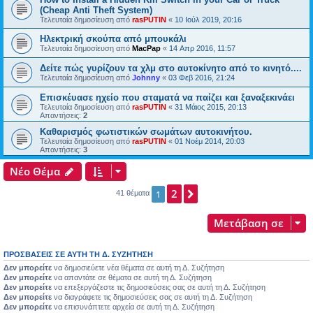
(Cheap Anti Theft System)
Τελευταία δημοσίευση από
rasPUTIN
«
10 Ιούλ 2019, 20:16
Ηλεκτρική σκούπα από μπουκάλι
Τελευταία δημοσίευση από
MacPap
«
14 Απρ 2016, 11:57
Δείτε πώς γυρίζουν τα χλμ στο αυτοκίνητο από το κινητό....
Τελευταία δημοσίευση από
Johnny
«
03 Φεβ 2016, 21:24
Επισκέυασε ηχείο που σταματά να παίζει και ξαναξεκινάει
Τελευταία δημοσίευση από
rasPUTIN
«
31 Μάιος 2015, 20:13
Απαντήσεις:
2
Καθαρισμός φωτιστικών σωμάτων αυτοκινήτου.
Τελευταία δημοσίευση από
rasPUTIN
«
01 Νοέμ 2014, 20:03
Απαντήσεις:
3
Νέο Θέμα
2
Επόμενη
1
41 θέματα
Μετάβαση σε
ΠΡΟΣΒΆΣΕΙΣ ΣΕ ΑΥΤΉ ΤΗ Δ. ΣΥΖΉΤΗΣΗ
Δεν μπορείτε
να δημοσιεύετε νέα θέματα σε αυτή τη Δ. Συζήτηση
Δεν μπορείτε
να απαντάτε σε θέματα σε αυτή τη Δ. Συζήτηση
Δεν μπορείτε
να επεξεργάζεστε τις δημοσιεύσεις σας σε αυτή τη Δ. Συζήτηση
Δεν μπορείτε
να διαγράφετε τις δημοσιεύσεις σας σε αυτή τη Δ. Συζήτηση
Δεν μπορείτε
να επισυνάπτετε αρχεία σε αυτή τη Δ. Συζήτηση