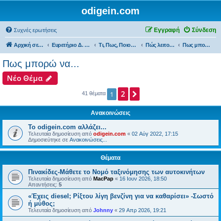
odigein.com
Εγγραφή
Σύνδεση
Συχνές ερωτήσεις
Αρχική σελίδα
Ευρετήριο Δ. Συζήτησης
Τι, Πως, Ποιος & Πού...
Πώς λειτουργεί, Τεχνικά θέματα & κάντο μόνος σου...
Πως μπορώ να...
Πως μπορώ να...
Νέο Θέμα
2
Επόμενη
1
41 θέματα
Ανακοινώσεις
Το odigein.com αλλάζει...
Τελευταία δημοσίευση από
odigein.com
«
02 Αύγ 2022, 17:15
Δημοσιεύτηκε σε
Ανακοινώσεις...
Θέματα
Πινακίδες-Μάθετε το Νομό ταξινόμησης των αυτοκινήτων
Τελευταία δημοσίευση από
MacPap
«
16 Ιουν 2026, 18:50
Απαντήσεις:
5
«Έχεις diesel; Ρίξτου λίγη βενζίνη για να καθαρίσει» -Σωστό
ή μύθος;
Τελευταία δημοσίευση από
Johnny
«
29 Απρ 2026, 19:21