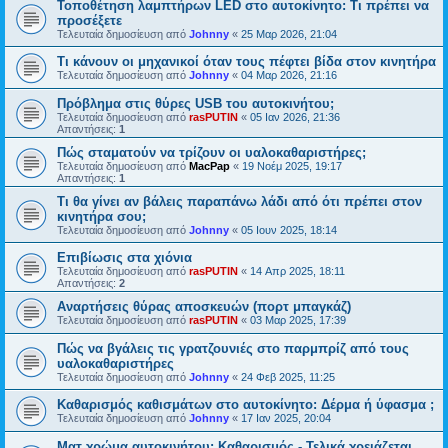
Τοποθέτηση λαμπτήρων LED στο αυτοκίνητο: Τι πρέπει να
προσέξετε
Τελευταία δημοσίευση από
Johnny
«
25 Μαρ 2026, 21:04
Τι κάνουν οι μηχανικοί όταν τους πέφτει βίδα στον κινητήρα
Τελευταία δημοσίευση από
Johnny
«
04 Μαρ 2026, 21:16
Πρόβλημα στις θύρες USB του αυτοκινήτου;
Τελευταία δημοσίευση από
rasPUTIN
«
05 Ιαν 2026, 21:36
Απαντήσεις:
1
Πώς σταματούν να τρίζουν οι υαλοκαθαριστήρες;
Τελευταία δημοσίευση από
MacPap
«
19 Νοέμ 2025, 19:17
Απαντήσεις:
1
Τι θα γίνει αν βάλεις παραπάνω λάδι από ότι πρέπει στον
κινητήρα σου;
Τελευταία δημοσίευση από
Johnny
«
05 Ιουν 2025, 18:14
Επιβίωσις στα χιόνια
Τελευταία δημοσίευση από
rasPUTIN
«
14 Απρ 2025, 18:11
Απαντήσεις:
2
Αναρτήσεις θύρας αποσκευών (πορτ μπαγκάζ)
Τελευταία δημοσίευση από
rasPUTIN
«
03 Μαρ 2025, 17:39
Πώς να βγάλεις τις γρατζουνιές στο παρμπρίζ από τους
υαλοκαθαριστήρες
Τελευταία δημοσίευση από
Johnny
«
24 Φεβ 2025, 11:25
Καθαρισμός καθισμάτων στο αυτοκίνητο: Δέρμα ή ύφασμα ;
Τελευταία δημοσίευση από
Johnny
«
17 Ιαν 2025, 20:04
Ματ χρώμα αυτοκινήτου: Καθαρισμός - Τελικά χρειάζεται