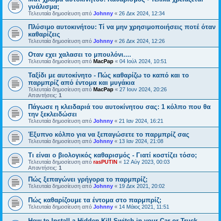
γυάλισμα;
Τελευταία δημοσίευση από
Johnny
«
26 Δεκ 2024, 12:34
Πλύσιμο αυτοκινήτου: Τί να μην χρησιμοποιήσεις ποτέ όταν
καθαρίζεις
Τελευταία δημοσίευση από
Johnny
«
26 Δεκ 2024, 12:26
Οταν εχει χαλασει το μπουλόνι....
Τελευταία δημοσίευση από
MacPap
«
04 Ιούλ 2024, 10:51
Ταξίδι με αυτοκίνητο - Πώς καθαρίζω το καπό και το
παρμπρίζ από έντομα και μυγάκια
Τελευταία δημοσίευση από
MacPap
«
27 Ιουν 2024, 20:26
Απαντήσεις:
1
Πάγωσε η κλειδαριά του αυτοκίνητου σας: 1 κόλπο που θα
την ξεκλειδώσει
Τελευταία δημοσίευση από
Johnny
«
21 Ιαν 2024, 16:21
Έξυπνο κόλπο για να ξεπαγώσετε το παρμπρίζ σας
Τελευταία δημοσίευση από
Johnny
«
13 Ιαν 2024, 21:08
Τι είναι ο βιολογικός καθαρισμός - Γιατί κοστίζει τόσο;
Τελευταία δημοσίευση από
rasPUTIN
«
12 Αύγ 2023, 00:03
Απαντήσεις:
1
Πώς ξεπαγώνει γρήγορα το παρμπρίζ;
Τελευταία δημοσίευση από
Johnny
«
19 Δεκ 2021, 20:02
Πώς καθαρίζουμε τα έντομα στο παρμπρίζ;
Τελευταία δημοσίευση από
Johnny
«
14 Μάιος 2021, 11:51
How to Install a Hidden Kill Switch in your Car or Truck