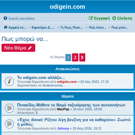
odigein.com
Εγγραφή
Σύνδεση
Συχνές ερωτήσεις
Αρχική σελίδα
Ευρετήριο Δ. Συζήτησης
Τι, Πως, Ποιος & Πού...
Πώς λειτουργεί, Τεχνικά θέματα & κάντο μόνος σου...
Πως μπορώ να...
Πως μπορώ να...
Νέο Θέμα
2
Επόμενη
1
41 θέματα
Ανακοινώσεις
Το odigein.com αλλάζει...
Τελευταία δημοσίευση από
odigein.com
«
02 Αύγ 2022, 17:15
Δημοσιεύτηκε σε
Ανακοινώσεις...
Θέματα
Πινακίδες-Μάθετε το Νομό ταξινόμησης των αυτοκινήτων
Τελευταία δημοσίευση από
MacPap
«
16 Ιουν 2026, 18:50
Απαντήσεις:
5
«Έχεις diesel; Ρίξτου λίγη βενζίνη για να καθαρίσει» -Σωστό
ή μύθος;
Τελευταία δημοσίευση από
Johnny
«
29 Απρ 2026, 19:21