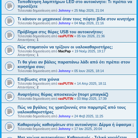
Τοποθέτηση λαμπτήρων LED στο αυτοκίνητο: Τι πρέπει να
προσέξετε
Τελευταία δημοσίευση από
Johnny
«
25 Μαρ 2026, 21:04
Τι κάνουν οι μηχανικοί όταν τους πέφτει βίδα στον κινητήρα
Τελευταία δημοσίευση από
Johnny
«
04 Μαρ 2026, 21:16
Πρόβλημα στις θύρες USB του αυτοκινήτου;
Τελευταία δημοσίευση από
rasPUTIN
«
05 Ιαν 2026, 21:36
Απαντήσεις:
1
Πώς σταματούν να τρίζουν οι υαλοκαθαριστήρες;
Τελευταία δημοσίευση από
MacPap
«
19 Νοέμ 2025, 19:17
Απαντήσεις:
1
Τι θα γίνει αν βάλεις παραπάνω λάδι από ότι πρέπει στον
κινητήρα σου;
Τελευταία δημοσίευση από
Johnny
«
05 Ιουν 2025, 18:14
Επιβίωσις στα χιόνια
Τελευταία δημοσίευση από
rasPUTIN
«
14 Απρ 2025, 18:11
Απαντήσεις:
2
Αναρτήσεις θύρας αποσκευών (πορτ μπαγκάζ)
Τελευταία δημοσίευση από
rasPUTIN
«
03 Μαρ 2025, 17:39
Πώς να βγάλεις τις γρατζουνιές στο παρμπρίζ από τους
υαλοκαθαριστήρες
Τελευταία δημοσίευση από
Johnny
«
24 Φεβ 2025, 11:25
Καθαρισμός καθισμάτων στο αυτοκίνητο: Δέρμα ή ύφασμα ;
Τελευταία δημοσίευση από
Johnny
«
17 Ιαν 2025, 20:04
Ματ χρώμα αυτοκινήτου: Καθαρισμός - Τελικά χρειάζεται