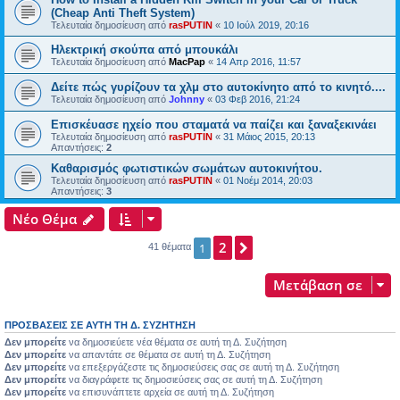
(Cheap Anti Theft System)
Τελευταία δημοσίευση από
rasPUTIN
«
10 Ιούλ 2019, 20:16
Ηλεκτρική σκούπα από μπουκάλι
Τελευταία δημοσίευση από
MacPap
«
14 Απρ 2016, 11:57
Δείτε πώς γυρίζουν τα χλμ στο αυτοκίνητο από το κινητό....
Τελευταία δημοσίευση από
Johnny
«
03 Φεβ 2016, 21:24
Επισκέυασε ηχείο που σταματά να παίζει και ξαναξεκινάει
Τελευταία δημοσίευση από
rasPUTIN
«
31 Μάιος 2015, 20:13
Απαντήσεις:
2
Καθαρισμός φωτιστικών σωμάτων αυτοκινήτου.
Τελευταία δημοσίευση από
rasPUTIN
«
01 Νοέμ 2014, 20:03
Απαντήσεις:
3
Νέο Θέμα
2
Επόμενη
1
41 θέματα
Μετάβαση σε
ΠΡΟΣΒΆΣΕΙΣ ΣΕ ΑΥΤΉ ΤΗ Δ. ΣΥΖΉΤΗΣΗ
Δεν μπορείτε
να δημοσιεύετε νέα θέματα σε αυτή τη Δ. Συζήτηση
Δεν μπορείτε
να απαντάτε σε θέματα σε αυτή τη Δ. Συζήτηση
Δεν μπορείτε
να επεξεργάζεστε τις δημοσιεύσεις σας σε αυτή τη Δ. Συζήτηση
Δεν μπορείτε
να διαγράφετε τις δημοσιεύσεις σας σε αυτή τη Δ. Συζήτηση
Δεν μπορείτε
να επισυνάπτετε αρχεία σε αυτή τη Δ. Συζήτηση