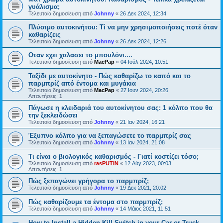
γυάλισμα;
Τελευταία δημοσίευση από
Johnny
«
26 Δεκ 2024, 12:34
Πλύσιμο αυτοκινήτου: Τί να μην χρησιμοποιήσεις ποτέ όταν
καθαρίζεις
Τελευταία δημοσίευση από
Johnny
«
26 Δεκ 2024, 12:26
Οταν εχει χαλασει το μπουλόνι....
Τελευταία δημοσίευση από
MacPap
«
04 Ιούλ 2024, 10:51
Ταξίδι με αυτοκίνητο - Πώς καθαρίζω το καπό και το
παρμπρίζ από έντομα και μυγάκια
Τελευταία δημοσίευση από
MacPap
«
27 Ιουν 2024, 20:26
Απαντήσεις:
1
Πάγωσε η κλειδαριά του αυτοκίνητου σας: 1 κόλπο που θα
την ξεκλειδώσει
Τελευταία δημοσίευση από
Johnny
«
21 Ιαν 2024, 16:21
Έξυπνο κόλπο για να ξεπαγώσετε το παρμπρίζ σας
Τελευταία δημοσίευση από
Johnny
«
13 Ιαν 2024, 21:08
Τι είναι ο βιολογικός καθαρισμός - Γιατί κοστίζει τόσο;
Τελευταία δημοσίευση από
rasPUTIN
«
12 Αύγ 2023, 00:03
Απαντήσεις:
1
Πώς ξεπαγώνει γρήγορα το παρμπρίζ;
Τελευταία δημοσίευση από
Johnny
«
19 Δεκ 2021, 20:02
Πώς καθαρίζουμε τα έντομα στο παρμπρίζ;
Τελευταία δημοσίευση από
Johnny
«
14 Μάιος 2021, 11:51
How to Install a Hidden Kill Switch in your Car or Truck