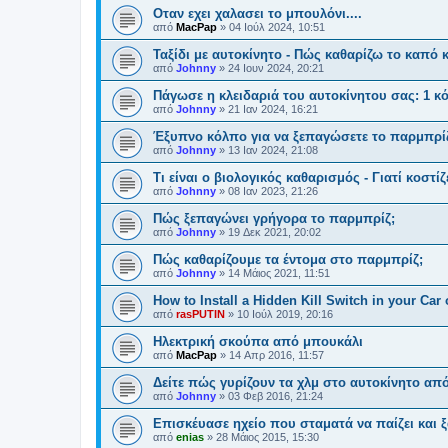
Οταν εχει χαλασει το μπουλόνι....
από
MacPap
»
04 Ιούλ 2024, 10:51
Ταξίδι με αυτοκίνητο - Πώς καθαρίζω το καπό 
από
Johnny
»
24 Ιουν 2024, 20:21
Πάγωσε η κλειδαριά του αυτοκίνητου σας: 1 κ
από
Johnny
»
21 Ιαν 2024, 16:21
Έξυπνο κόλπο για να ξεπαγώσετε το παρμπρί
από
Johnny
»
13 Ιαν 2024, 21:08
Τι είναι ο βιολογικός καθαρισμός - Γιατί κοστίζ
από
Johnny
»
08 Ιαν 2023, 21:26
Πώς ξεπαγώνει γρήγορα το παρμπρίζ;
από
Johnny
»
19 Δεκ 2021, 20:02
Πώς καθαρίζουμε τα έντομα στο παρμπρίζ;
από
Johnny
»
14 Μάιος 2021, 11:51
How to Install a Hidden Kill Switch in your Car
από
rasPUTIN
»
10 Ιούλ 2019, 20:16
Ηλεκτρική σκούπα από μπουκάλι
από
MacPap
»
14 Απρ 2016, 11:57
Δείτε πώς γυρίζουν τα χλμ στο αυτοκίνητο από 
από
Johnny
»
03 Φεβ 2016, 21:24
Επισκέυασε ηχείο που σταματά να παίζει και ξ
από
enias
»
28 Μάιος 2015, 15:30