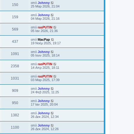
από
Johnny
150
25 Μαρ 2026, 21:04
από
Johnny
159
04 Μαρ 2026, 21:16
από
rasPUTIN
569
05 Ιαν 2026, 21:36
από
MacPap
437
19 Νοέμ 2025, 19:17
από
Johnny
1091
05 Ιουν 2025, 18:14
από
rasPUTIN
2358
14 Απρ 2025, 18:11
από
rasPUTIN
1031
03 Μαρ 2025, 17:39
από
Johnny
909
24 Φεβ 2025, 11:25
από
Johnny
950
17 Ιαν 2025, 20:04
από
Johnny
1382
26 Δεκ 2024, 12:34
από
Johnny
1100
26 Δεκ 2024, 12:26