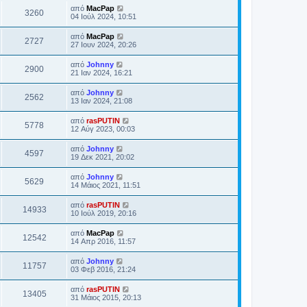
από
MacPap
3260
04 Ιούλ 2024, 10:51
από
MacPap
2727
27 Ιουν 2024, 20:26
από
Johnny
2900
21 Ιαν 2024, 16:21
από
Johnny
2562
13 Ιαν 2024, 21:08
από
rasPUTIN
5778
12 Αύγ 2023, 00:03
από
Johnny
4597
19 Δεκ 2021, 20:02
από
Johnny
5629
14 Μάιος 2021, 11:51
από
rasPUTIN
14933
10 Ιούλ 2019, 20:16
από
MacPap
12542
14 Απρ 2016, 11:57
από
Johnny
11757
03 Φεβ 2016, 21:24
από
rasPUTIN
13405
31 Μάιος 2015, 20:13