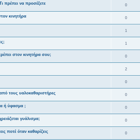
ι πρέπει να προσέξετε
0
στον κινητήρα
0
1
ες;
1
πρέπει στον κινητήρα σου;
0
2
0
 από τους υαλοκαθαριστήρες
0
α ή ύφασμα ;
0
ρειάζεται γυάλισμα;
0
ις ποτέ όταν καθαρίζεις
0