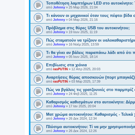
Τοποθέτηση λαμπτήρων LED στο αυτοκίνητο: Τ
από
Johnny
»
25 Μαρ 2026, 21:04
Τι κάνουν οι μηχανικοί όταν τους πέφτει βίδα 
από
Johnny
»
04 Μαρ 2026, 21:16
Πρόβλημα στις θύρες USB του αυτοκινήτου;
από
Johnny
»
19 Ιουν 2025, 11:19
Πώς σταματούν να τρίζουν οι υαλοκαθαριστήρ
από
Johnny
»
16 Νοέμ 2025, 13:59
Τι θα γίνει αν βάλεις παραπάνω λάδι από ότι 
από
Johnny
»
05 Ιουν 2025, 18:14
Επιβίωσις στα χιόνια
από
rasPUTIN
»
12 Απρ 2025, 20:03
Αναρτήσεις θύρας αποσκευών (πορτ μπαγκάζ)
από
rasPUTIN
»
03 Μαρ 2025, 17:39
Πώς να βγάλεις τις γρατζουνιές στο παρμπρίζ
από
Johnny
»
24 Φεβ 2025, 11:25
Καθαρισμός καθισμάτων στο αυτοκίνητο: Δέρμ
από
Johnny
»
17 Ιαν 2025, 20:04
Ματ χρώμα αυτοκινήτου: Καθαρισμός - Τελικά χ
από
Johnny
»
26 Δεκ 2024, 12:34
Πλύσιμο αυτοκινήτου: Τί να μην χρησιμοποιήσε
από
Johnny
»
26 Δεκ 2024, 12:26