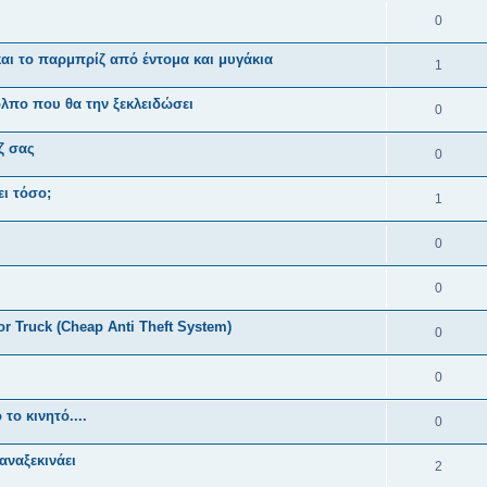
0
και το παρμπρίζ από έντομα και μυγάκια
1
όλπο που θα την ξεκλειδώσει
0
ζ σας
0
ει τόσο;
1
0
0
 or Truck (Cheap Anti Theft System)
0
0
το κινητό....
0
αναξεκινάει
2