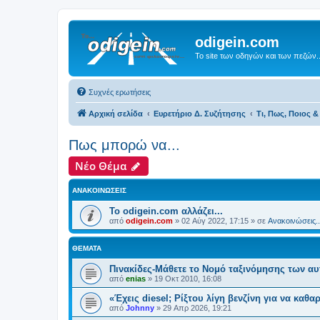
odigein.com
Το site των οδηγών και των πεζών..
Συχνές ερωτήσεις
Αρχική σελίδα
Ευρετήριο Δ. Συζήτησης
Τι, Πως, Ποιος & 
Πως μπορώ να...
Νέο Θέμα
ΑΝΑΚΟΙΝΏΣΕΙΣ
Το odigein.com αλλάζει...
από
odigein.com
»
02 Αύγ 2022, 17:15
» σε
Ανακοινώσεις..
ΘΈΜΑΤΑ
Πινακίδες-Μάθετε το Νομό ταξινόμησης των α
από
enias
»
19 Οκτ 2010, 16:08
«Έχεις diesel; Ρίξτου λίγη βενζίνη για να καθα
από
Johnny
»
29 Απρ 2026, 19:21