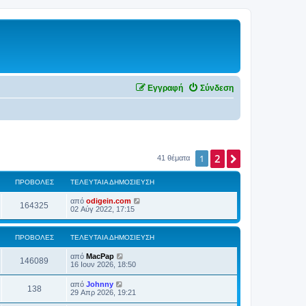
Εγγραφή
Σύνδεση
2
Επόμενη
1
41 θέματα
ΠΡΟΒΟΛΈΣ
ΤΕΛΕΥΤΑΊΑ ΔΗΜΟΣΊΕΥΣΗ
από
odigein.com
164325
02 Αύγ 2022, 17:15
ΠΡΟΒΟΛΈΣ
ΤΕΛΕΥΤΑΊΑ ΔΗΜΟΣΊΕΥΣΗ
από
MacPap
146089
16 Ιουν 2026, 18:50
από
Johnny
138
29 Απρ 2026, 19:21