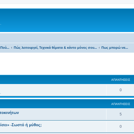
.
Πού...
Πώς λειτουργεί, Τεχνικά θέματα & κάντο μόνος σου...
Πως μπορώ να...
ΑΠΑΝΤΉΣΕΙΣ
0
.
ΑΠΑΝΤΉΣΕΙΣ
υτοκινήτων
5
ρίσει» -Σωστό ή μύθος;
0