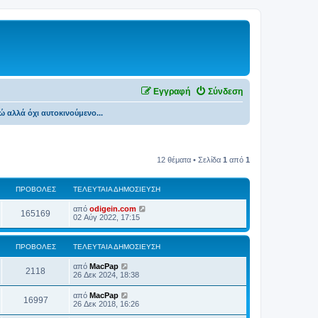
Εγγραφή
Σύνδεση
 αλλά όχι αυτοκινούμενο...
12 θέματα • Σελίδα
1
από
1
ΠΡΟΒΟΛΈΣ
ΤΕΛΕΥΤΑΊΑ ΔΗΜΟΣΊΕΥΣΗ
από
odigein.com
165169
02 Αύγ 2022, 17:15
ΠΡΟΒΟΛΈΣ
ΤΕΛΕΥΤΑΊΑ ΔΗΜΟΣΊΕΥΣΗ
από
MacPap
2118
26 Δεκ 2024, 18:38
από
MacPap
16997
26 Δεκ 2018, 16:26