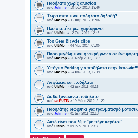
Ποδήλατο χωρίς αλυσίδα
από
Johnny
»
10 Ιούλ 2018, 19:46
Τωρα αυτό είναι ποδήλατο δηλαδή?
από
MacPap
»
12 Φεβ 2016, 15:06
Πλοίο μπήκε με.. χειρόφρενο!
από
UltiMo_
»
12 Σεπ 2014, 12:43
Top Gear Bicycle clips
από
UltiMo_
»
04 Μαρ 2014, 03:05
Πόσο μεγάλη είναι η νεκρή γωνία σε ένα φορτ
από
MacPap
»
20 Νοέμ 2013, 13:55
Υπόγειο Parking για ποδήλατα στην Ιαπωνία!!
από
MacPap
»
24 Ιουν 2013, 17:19
Ασφάλεια και ποδήλατο
από
UltiMo_
»
02 Δεκ 2011, 00:16
Δε θα ξανακάνω ποδήλατο
από
rasPUTIN
»
19 Μάιος 2012, 21:22
Ποδηλάτης διώχθηκε για τραυματισμό μοτοσικ
από
Johnny
»
01 Δεκ 2011, 22:13
Αυτό είναι που λέμε "με πήγε καρότσι"
από
UltiMo_
»
09 Ιουν 2011, 23:30