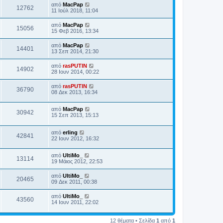
από
MacPap
12762
11 Ιούλ 2018, 11:04
από
MacPap
15056
15 Φεβ 2016, 13:34
από
MacPap
14401
13 Σεπ 2014, 21:30
από
rasPUTIN
14902
28 Ιουν 2014, 00:22
από
rasPUTIN
36790
08 Δεκ 2013, 16:34
από
MacPap
30942
15 Σεπ 2013, 15:13
από
erling
42841
22 Ιουν 2012, 16:32
από
UltiMo_
13114
19 Μάιος 2012, 22:53
από
UltiMo_
20465
09 Δεκ 2011, 00:38
από
UltiMo_
43560
14 Ιουν 2011, 22:02
12 θέματα • Σελίδα
1
από
1