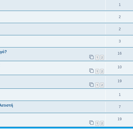
1
2
2
3
ηγό?
16
1
2
!
10
1
2
19
1
2
1
λετιστή
7
19
1
2