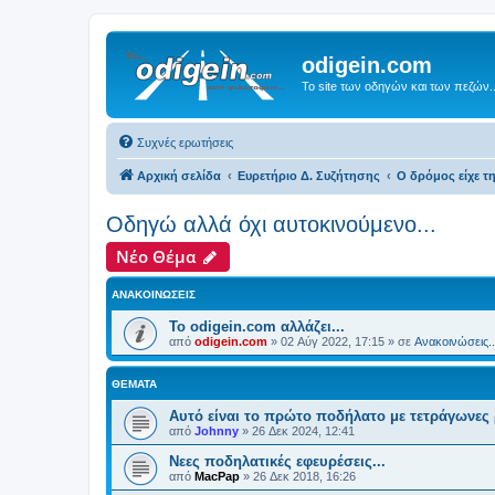
odigein.com
Το site των οδηγών και των πεζών..
Συχνές ερωτήσεις
Αρχική σελίδα
Ευρετήριο Δ. Συζήτησης
Ο δρόμος είχε τη
Οδηγώ αλλά όχι αυτοκινούμενο...
Νέο Θέμα
ΑΝΑΚΟΙΝΏΣΕΙΣ
Το odigein.com αλλάζει...
από
odigein.com
»
02 Αύγ 2022, 17:15
» σε
Ανακοινώσεις..
ΘΈΜΑΤΑ
Αυτό είναι το πρώτο ποδήλατο με τετράγωνες 
από
Johnny
»
26 Δεκ 2024, 12:41
Νεες ποδηλατικές εφευρέσεις...
από
MacPap
»
26 Δεκ 2018, 16:26