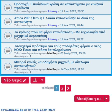
Προσοχή: Επικίνδυνα κράνη σε καταστήματα με κινεζικά
προϊόντα
Τελευταία δημοσίευση από
Johnny
«
17 Ιουν 2022, 20:30
Attica 200: Όταν η Ελλάδα κατασκεύαζε τα δικά της
αυτοκίνητα
Τελευταία δημοσίευση από
Johnny
«
19 Δεκ 2021, 20:44
To κράνος που θα φέρει επανάσταση - Με τεχνολογία από
μαχητικά αεροσκάφη
Τελευταία δημοσίευση από
Johnny
«
19 Δεκ 2021, 20:22
Τσουχτερά πρόστιμα για τους ποδηλάτες φέρνει ο νέος
ΚΟΚ: Ποιοι και πόσα θα πληρώνουν
Τελευταία δημοσίευση από
MacPap
«
01 Νοέμ 2021, 15:59
Απαντήσεις:
1
Μπορεί κανείς να οδηγήσει μηχανή με δίπλωμα
αυτοκινήτου?
Τελευταία δημοσίευση από
MacPap
«
14 Σεπ 2020, 11:05
Απαντήσεις:
2
Νέο Θέμα
2
Επόμενη
1
45 θέματα
Μετάβαση σε
ΠΡΟΣΒΆΣΕΙΣ ΣΕ ΑΥΤΉ ΤΗ Δ. ΣΥΖΉΤΗΣΗ