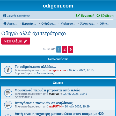
odigein.com
Εγγραφή
Σύνδεση
Συχνές ερωτήσεις
Αρχική σελίδα
Ευρετήριο Δ. Συζήτησης
Ο δρόμος είχε την δική του Ιστορία...
Υπάρχουμε και εμείς...
Άλλες κατηγορίες Οδηγών...
Οδηγώ αλλά όχι τετράτροχο...
Οδηγώ αλλά όχι τετράτροχο...
Νέο Θέμα
2
Επόμενη
1
45 θέματα
Ανακοινώσεις
Το odigein.com αλλάζει...
Τελευταία δημοσίευση από
odigein.com
«
02 Αύγ 2022, 17:15
Δημοσιεύτηκε σε
Ανακοινώσεις...
Θέματα
Φουσκωτό περνάει μπροστά από πλοίο
Τελευταία δημοσίευση από
MacPap
«
02 Αύγ 2026, 19:41
Απαντήσεις:
1
Απαγόευσις πατινιών σε ανηλίκους
Τελευταία δημοσίευση από
rasPUTIN
«
10 Ιούλ 2026, 19:29
Αυτή είναι η ταχύτερη μοτοσυκλέτα στον κόσμο με 420