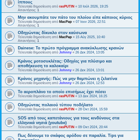
ίππους
Τελευταία δημοσίευση από
rasPUTIN
«
10 Ιούλ 2026, 19:25
Απαντήσεις:
1
Μην ακουμπάτε τον πάτο του πλοίου είπε κάποιος κύριος
Τελευταία δημοσίευση από
MacPap
«
07 Ιουν 2026, 22:51
Απαντήσεις:
1
Οδηγώντας δίκυκλο στον καύσωνα
Τελευταία δημοσίευση από
MacPap
«
15 Αύγ 2025, 10:40
Απαντήσεις:
1
Dainese: Το πρώτο πρόγραμμα ανακύκλωσης κρανών
Τελευταία δημοσίευση από
Johnny
«
26 Δεκ 2024, 13:05
Κράνος μοτοσυκλέτας: Οδηγίες για πλύσιμο και
αποθήκευση το καλοκαίρι
Τελευταία δημοσίευση από
Johnny
«
26 Δεκ 2024, 13:01
Κράνος μηχανής: Πώς να μην θαμπώνει η ζελατίνα
Τελευταία δημοσίευση από
Johnny
«
26 Δεκ 2024, 12:53
Το αεροπλάνο το οποίο επισήμως έχει πέσει
Τελευταία δημοσίευση από
rasPUTIN
«
13 Δεκ 2024, 16:25
Οδηγώντας πολαιού τύπου ποδήλατο
Τελευταία δημοσίευση από
rasPUTIN
«
28 Οκτ 2024, 15:59
SOS από τους καπετάνιους για τους κινδύνους στα
ελληνικά νησιά (youtube)
Τελευταία δημοσίευση από
rasPUTIN
«
09 Οκτ 2024, 20:44
Πως δένουμε το σκάφος αρόδου σε παραλία. Tips για