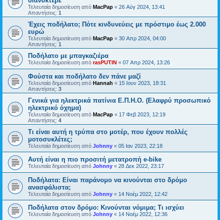
διανυκτέρε
Τελευταία δημοσίευση από
MacPap
«
26 Αύγ 2024, 13:41
Απαντήσεις:
1
Έχεις ποδήλατο; Πότε κινδυνεύεις με πρόστιμο έως 2.000
ευρώ
Τελευταία δημοσίευση από
MacPap
«
30 Απρ 2024, 04:00
Απαντήσεις:
1
Ποδήλατο με μπαγκαζιέρα
Τελευταία δημοσίευση από
rasPUTIN
«
07 Απρ 2024, 13:26
Φούστα και ποδήλατο δεν πάνε μαζί
Τελευταία δημοσίευση από
Hannah
«
15 Ιουν 2023, 18:31
Απαντήσεις:
3
Γενικά για ηλεκτρικά πατίνια Ε.Π.Η.Ο. (Ελαφρύ προσωπικό
ηλεκτρικό όχημα)
Τελευταία δημοσίευση από
MacPap
«
17 Φεβ 2023, 12:19
Απαντήσεις:
4
Τι είναι αυτή η τρύπα στο μοτέρ, που έχουν πολλές
μοτοσυκλέτες;
Τελευταία δημοσίευση από
Johnny
«
05 Ιαν 2023, 22:18
Αυτή είναι η πιο προσιτή μετατροπή e-bike
Τελευταία δημοσίευση από
Johnny
«
28 Δεκ 2022, 23:17
Ποδήλατα: Είναι παράνομο να κινούνται στο δρόμο
ανασφάλιστα;
Τελευταία δημοσίευση από
Johnny
«
14 Νοέμ 2022, 12:42
Ποδήλατα στον δρόμο: Κινούνται νόμιμα; Τι ισχύει
Τελευταία δημοσίευση από
Johnny
«
14 Νοέμ 2022, 12:36