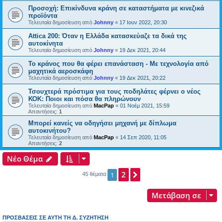
Προσοχή: Επικίνδυνα κράνη σε καταστήματα με κινεζικά
προϊόντα
Τελευταία δημοσίευση από
Johnny
«
17 Ιουν 2022, 20:30
Attica 200: Όταν η Ελλάδα κατασκεύαζε τα δικά της
αυτοκίνητα
Τελευταία δημοσίευση από
Johnny
«
19 Δεκ 2021, 20:44
To κράνος που θα φέρει επανάσταση - Με τεχνολογία από
μαχητικά αεροσκάφη
Τελευταία δημοσίευση από
Johnny
«
19 Δεκ 2021, 20:22
Τσουχτερά πρόστιμα για τους ποδηλάτες φέρνει ο νέος
ΚΟΚ: Ποιοι και πόσα θα πληρώνουν
Τελευταία δημοσίευση από
MacPap
«
01 Νοέμ 2021, 15:59
Απαντήσεις:
1
Μπορεί κανείς να οδηγήσει μηχανή με δίπλωμα
αυτοκινήτου?
Τελευταία δημοσίευση από
MacPap
«
14 Σεπ 2020, 11:05
Απαντήσεις:
2
Νέο Θέμα
2
Επόμενη
1
45 θέματα
Μετάβαση σε
ΠΡΟΣΒΆΣΕΙΣ ΣΕ ΑΥΤΉ ΤΗ Δ. ΣΥΖΉΤΗΣΗ