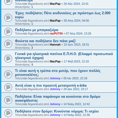
διανυκτέρε
Τελευταία δημοσίευση από
MacPap
«
26 Αύγ 2024, 13:41
Απαντήσεις:
1
Έχεις ποδήλατο; Πότε κινδυνεύεις με πρόστιμο έως 2.000
ευρώ
Τελευταία δημοσίευση από
MacPap
«
30 Απρ 2024, 04:00
Απαντήσεις:
1
Ποδήλατο με μπαγκαζιέρα
Τελευταία δημοσίευση από
rasPUTIN
«
07 Απρ 2024, 13:26
Φούστα και ποδήλατο δεν πάνε μαζί
Τελευταία δημοσίευση από
Hannah
«
15 Ιουν 2023, 18:31
Απαντήσεις:
3
Γενικά για ηλεκτρικά πατίνια Ε.Π.Η.Ο. (Ελαφρύ προσωπικό
ηλεκτρικό όχημα)
Τελευταία δημοσίευση από
MacPap
«
17 Φεβ 2023, 12:19
Απαντήσεις:
4
Τι είναι αυτή η τρύπα στο μοτέρ, που έχουν πολλές
μοτοσυκλέτες;
Τελευταία δημοσίευση από
Johnny
«
05 Ιαν 2023, 22:18
Αυτή είναι η πιο προσιτή μετατροπή e-bike
Τελευταία δημοσίευση από
Johnny
«
28 Δεκ 2022, 23:17
Ποδήλατα: Είναι παράνομο να κινούνται στο δρόμο
ανασφάλιστα;
Τελευταία δημοσίευση από
Johnny
«
14 Νοέμ 2022, 12:42
Ποδήλατα στον δρόμο: Κινούνται νόμιμα; Τι ισχύει
Τελευταία δημοσίευση από
Johnny
«
14 Νοέμ 2022, 12:36