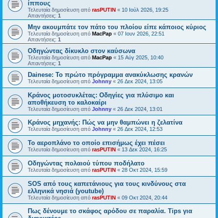
ίππους
Τελευταία δημοσίευση από
rasPUTIN
«
10 Ιούλ 2026, 19:25
Απαντήσεις:
1
Μην ακουμπάτε τον πάτο του πλοίου είπε κάποιος κύριος
Τελευταία δημοσίευση από
MacPap
«
07 Ιουν 2026, 22:51
Απαντήσεις:
1
Οδηγώντας δίκυκλο στον καύσωνα
Τελευταία δημοσίευση από
MacPap
«
15 Αύγ 2025, 10:40
Απαντήσεις:
1
Dainese: Το πρώτο πρόγραμμα ανακύκλωσης κρανών
Τελευταία δημοσίευση από
Johnny
«
26 Δεκ 2024, 13:05
Κράνος μοτοσυκλέτας: Οδηγίες για πλύσιμο και
αποθήκευση το καλοκαίρι
Τελευταία δημοσίευση από
Johnny
«
26 Δεκ 2024, 13:01
Κράνος μηχανής: Πώς να μην θαμπώνει η ζελατίνα
Τελευταία δημοσίευση από
Johnny
«
26 Δεκ 2024, 12:53
Το αεροπλάνο το οποίο επισήμως έχει πέσει
Τελευταία δημοσίευση από
rasPUTIN
«
13 Δεκ 2024, 16:25
Οδηγώντας πολαιού τύπου ποδήλατο
Τελευταία δημοσίευση από
rasPUTIN
«
28 Οκτ 2024, 15:59
SOS από τους καπετάνιους για τους κινδύνους στα
ελληνικά νησιά (youtube)
Τελευταία δημοσίευση από
rasPUTIN
«
09 Οκτ 2024, 20:44
Πως δένουμε το σκάφος αρόδου σε παραλία. Tips για