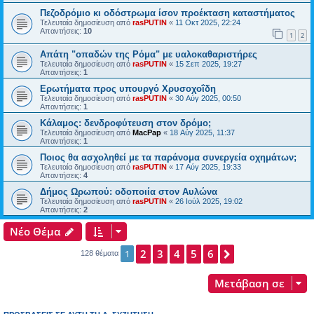
Πεζοδρόμιο κι οδόστρωμα ίσον προέκταση καταστήματος
Τελευταία δημοσίευση από
rasPUTIN
«
11 Οκτ 2025, 22:24
Απαντήσεις:
10
1
2
Απάτη "οπαδών της Ρόμα" με υαλοκαθαριστήρες
Τελευταία δημοσίευση από
rasPUTIN
«
15 Σεπ 2025, 19:27
Απαντήσεις:
1
Ερωτήματα προς υπουργό Χρυσοχοΐδη
Τελευταία δημοσίευση από
rasPUTIN
«
30 Αύγ 2025, 00:50
Απαντήσεις:
1
Κάλαμος: δενδροφύτευση στον δρόμο;
Τελευταία δημοσίευση από
MacPap
«
18 Αύγ 2025, 11:37
Απαντήσεις:
1
Ποιος θα ασχοληθεί με τα παράνομα συνεργεία οχημάτων;
Τελευταία δημοσίευση από
rasPUTIN
«
17 Αύγ 2025, 19:33
Απαντήσεις:
4
Δήμος Ωρωπού: οδοποιία στον Αυλώνα
Τελευταία δημοσίευση από
rasPUTIN
«
26 Ιούλ 2025, 19:02
Απαντήσεις:
2
Νέο Θέμα
2
3
4
5
6
Επόμενη
1
128 θέματα
Μετάβαση σε