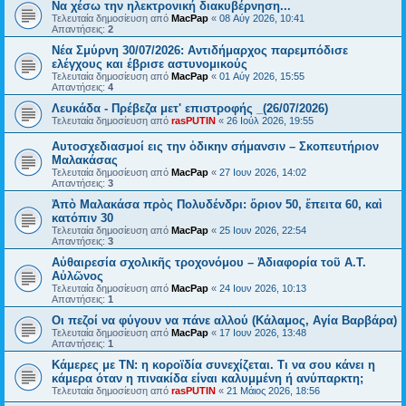
Να χέσω την ηλεκτρονική διακυβέρνηση...
Τελευταία δημοσίευση από
MacPap
«
08 Αύγ 2026, 10:41
Απαντήσεις:
2
Νέα Σμύρνη 30/07/2026: Αντιδήμαρχος παρεμπόδισε
ελέγχους και έβρισε αστυνομικούς
Τελευταία δημοσίευση από
MacPap
«
01 Αύγ 2026, 15:55
Απαντήσεις:
4
Λευκάδα - Πρέβεζα μετ' επιστροφής _(26/07/2026)
Τελευταία δημοσίευση από
rasPUTIN
«
26 Ιούλ 2026, 19:55
Αυτοσχεδιασμοί εις την ὁδικην σήμανσιν – Σκοπευτήριον
Μαλακάσας
Τελευταία δημοσίευση από
MacPap
«
27 Ιουν 2026, 14:02
Απαντήσεις:
3
Ἀπὸ Μαλακάσα πρὸς Πολυδένδρι: ὅριον 50, ἔπειτα 60, καὶ
κατόπιν 30
Τελευταία δημοσίευση από
MacPap
«
25 Ιουν 2026, 22:54
Απαντήσεις:
3
Αὐθαιρεσία σχολικῆς τροχονόμου – Ἀδιαφορία τοῦ Α.Τ.
Αὐλῶνος
Τελευταία δημοσίευση από
MacPap
«
24 Ιουν 2026, 10:13
Απαντήσεις:
1
Οι πεζοί να φύγουν να πάνε αλλού (Κάλαμος, Αγία Βαρβάρα)
Τελευταία δημοσίευση από
MacPap
«
17 Ιουν 2026, 13:48
Απαντήσεις:
1
Κάμερες με ΤΝ: η κοροϊδία συνεχίζεται. Τι να σου κάνει η
κάμερα όταν η πινακίδα είναι καλυμμένη ή ανύπαρκτη;
Τελευταία δημοσίευση από
rasPUTIN
«
21 Μάιος 2026, 18:56