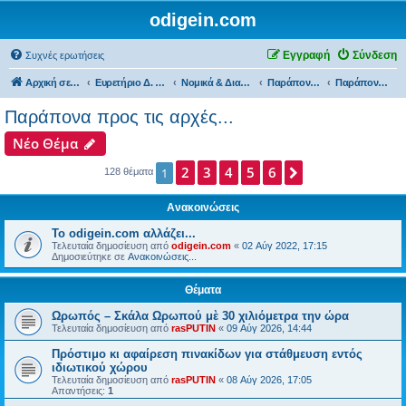
odigein.com
Εγγραφή
Σύνδεση
Συχνές ερωτήσεις
Αρχική σελίδα
Ευρετήριο Δ. Συζήτησης
Νομικά & Διαδικαστικά θέματα, Καταγγελίες & Παράπονα...
Παράπονα & εύσημα προς τις Αρχές...
Παράπονα προς τις αρχές...
Παράπονα προς τις αρχές...
Νέο Θέμα
2
3
4
5
6
Επόμενη
1
128 θέματα
Ανακοινώσεις
Το odigein.com αλλάζει...
Τελευταία δημοσίευση από
odigein.com
«
02 Αύγ 2022, 17:15
Δημοσιεύτηκε σε
Ανακοινώσεις...
Θέματα
Ωρωπός – Σκάλα Ωρωπού μὲ 30 χιλιόμετρα την ώρα
Τελευταία δημοσίευση από
rasPUTIN
«
09 Αύγ 2026, 14:44
Πρόστιμο κι αφαίρεση πινακίδων για στάθμευση εντός
ιδιωτικού χώρου
Τελευταία δημοσίευση από
rasPUTIN
«
08 Αύγ 2026, 17:05
Απαντήσεις:
1