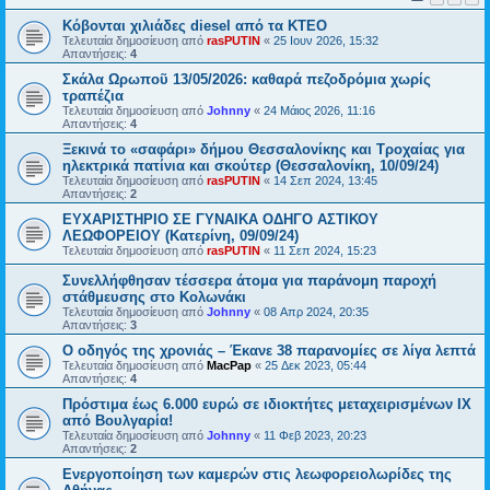
Κόβονται χιλιάδες diesel από τα ΚΤΕΟ
Τελευταία δημοσίευση από
rasPUTIN
«
25 Ιουν 2026, 15:32
Απαντήσεις:
4
Σκάλα Ωρωποῦ 13/05/2026: καθαρά πεζοδρόμια χωρίς
τραπέζια
Τελευταία δημοσίευση από
Johnny
«
24 Μάιος 2026, 11:16
Απαντήσεις:
4
Ξεκινά το «σαφάρι» δήμου Θεσσαλονίκης και Τροχαίας για
ηλεκτρικά πατίνια και σκούτερ (Θεσσαλονίκη, 10/09/24)
Τελευταία δημοσίευση από
rasPUTIN
«
14 Σεπ 2024, 13:45
Απαντήσεις:
2
ΕΥΧΑΡΙΣΤΗΡΙΟ ΣΕ ΓΥΝΑΙΚΑ ΟΔΗΓΟ ΑΣΤΙΚΟΥ
ΛΕΩΦΟΡΕΙΟΥ (Κατερίνη, 09/09/24)
Τελευταία δημοσίευση από
rasPUTIN
«
11 Σεπ 2024, 15:23
Συνελλήφθησαν τέσσερα άτομα για παράνομη παροχή
στάθμευσης στο Κολωνάκι
Τελευταία δημοσίευση από
Johnny
«
08 Απρ 2024, 20:35
Απαντήσεις:
3
Ο οδηγός της χρονιάς – Έκανε 38 παρανομίες σε λίγα λεπτά
Τελευταία δημοσίευση από
MacPap
«
25 Δεκ 2023, 05:44
Απαντήσεις:
4
Πρόστιμα έως 6.000 ευρώ σε ιδιοκτήτες μεταχειρισμένων ΙΧ
από Βουλγαρία!
Τελευταία δημοσίευση από
Johnny
«
11 Φεβ 2023, 20:23
Απαντήσεις:
2
Ενεργοποίηση των καμερών στις λεωφορειολωρίδες της