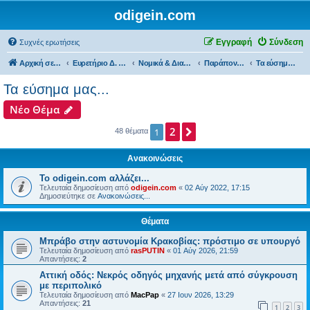
odigein.com
Εγγραφή
Σύνδεση
Συχνές ερωτήσεις
Αρχική σελίδα
Ευρετήριο Δ. Συζήτησης
Νομικά & Διαδικαστικά θέματα, Καταγγελίες & Παράπονα...
Παράπονα & εύσημα προς τις Αρχές...
Τα εύσημα μας...
Τα εύσημα μας...
Νέο Θέμα
2
Επόμενη
1
48 θέματα
Ανακοινώσεις
Το odigein.com αλλάζει...
Τελευταία δημοσίευση από
odigein.com
«
02 Αύγ 2022, 17:15
Δημοσιεύτηκε σε
Ανακοινώσεις...
Θέματα
Μπράβο στην αστυνομία Κρακοβίας: πρόστιμο σε υπουργό
Τελευταία δημοσίευση από
rasPUTIN
«
01 Αύγ 2026, 21:59
Απαντήσεις:
2
Αττική οδός: Νεκρός οδηγός μηχανής μετά από σύγκρουση
με περιπολικό
Τελευταία δημοσίευση από
MacPap
«
27 Ιουν 2026, 13:29
Απαντήσεις:
21
1
2
3