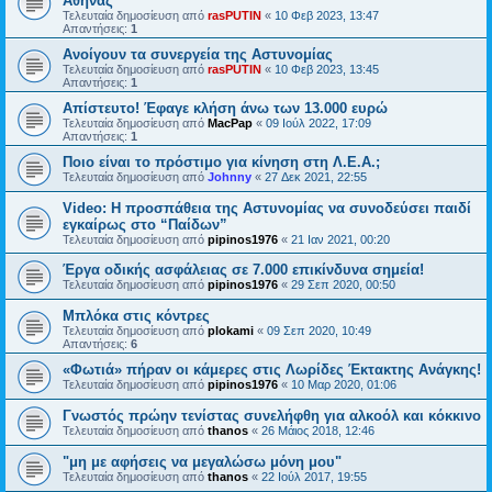
Αθήνας
Τελευταία δημοσίευση από
rasPUTIN
«
10 Φεβ 2023, 13:47
Απαντήσεις:
1
Ανοίγουν τα συνεργεία της Αστυνομίας
Τελευταία δημοσίευση από
rasPUTIN
«
10 Φεβ 2023, 13:45
Απαντήσεις:
1
Απίστευτο! Έφαγε κλήση άνω των 13.000 ευρώ
Τελευταία δημοσίευση από
MacPap
«
09 Ιούλ 2022, 17:09
Απαντήσεις:
1
Ποιο είναι το πρόστιμο για κίνηση στη Λ.Ε.Α.;
Τελευταία δημοσίευση από
Johnny
«
27 Δεκ 2021, 22:55
Video: Η προσπάθεια της Αστυνομίας να συνοδεύσει παιδί
εγκαίρως στο “Παίδων”
Τελευταία δημοσίευση από
pipinos1976
«
21 Ιαν 2021, 00:20
Έργα οδικής ασφάλειας σε 7.000 επικίνδυνα σημεία!
Τελευταία δημοσίευση από
pipinos1976
«
29 Σεπ 2020, 00:50
Μπλόκα στις κόντρες
Τελευταία δημοσίευση από
plokami
«
09 Σεπ 2020, 10:49
Απαντήσεις:
6
«Φωτιά» πήραν οι κάμερες στις Λωρίδες Έκτακτης Ανάγκης!
Τελευταία δημοσίευση από
pipinos1976
«
10 Μαρ 2020, 01:06
Γνωστός πρώην τενίστας συνελήφθη για αλκοόλ και κόκκινο
Τελευταία δημοσίευση από
thanos
«
26 Μάιος 2018, 12:46
"μη με αφήσεις να μεγαλώσω μόνη μου"
Τελευταία δημοσίευση από
thanos
«
22 Ιούλ 2017, 19:55