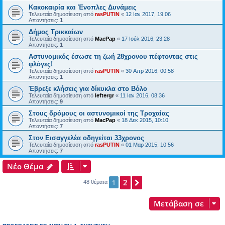
Κακοκαιρία και Ένοπλες Δυνάμεις
Τελευταία δημοσίευση από
rasPUTIN
«
12 Ιαν 2017, 19:06
Απαντήσεις:
1
Δήμος Τρικκαίων
Τελευταία δημοσίευση από
MacPap
«
17 Ιούλ 2016, 23:28
Απαντήσεις:
1
Aστυνομικός έσωσε τη ζωή 28χρονου πέφτοντας στις
φλόγες!
Τελευταία δημοσίευση από
rasPUTIN
«
30 Απρ 2016, 00:58
Απαντήσεις:
1
Έβρεξε κλήσεις για δίκυκλα στο Βόλο
Τελευταία δημοσίευση από
leftergr
«
11 Ιαν 2016, 08:36
Απαντήσεις:
9
Στους δρόμους οι αστυνομικοί της Τροχαίας
Τελευταία δημοσίευση από
MacPap
«
18 Δεκ 2015, 10:10
Απαντήσεις:
7
Στον Εισαγγελέα οδηγείται 33χρονος
Τελευταία δημοσίευση από
rasPUTIN
«
01 Μαρ 2015, 10:56
Απαντήσεις:
7
Νέο Θέμα
2
Επόμενη
1
48 θέματα
Μετάβαση σε