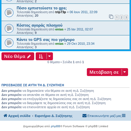
Απαντήσεις:
2
Πόσο εμπιστεύεστε το gps;
Τελευταία δημοσίευση από
trip73p
«
06 Ιουν 2011, 22:09
Απαντήσεις:
20
1
2
3
Κόστος αγοράς πλοηγού
Τελευταία δημοσίευση από
enias
«
25 Ιαν 2011, 02:07
Απαντήσεις:
9
Κάντε το GPS σας πιο γρήγορο
Τελευταία δημοσίευση από
enias
«
29 Οκτ 2010, 23:34
Απαντήσεις:
3
Νέο Θέμα
6 θέματα • Σελίδα
1
από
1
Μετάβαση σε
ΠΡΟΣΒΆΣΕΙΣ ΣΕ ΑΥΤΉ ΤΗ Δ. ΣΥΖΉΤΗΣΗ
Δεν μπορείτε
να δημοσιεύετε νέα θέματα σε αυτή τη Δ. Συζήτηση
Δεν μπορείτε
να απαντάτε σε θέματα σε αυτή τη Δ. Συζήτηση
Δεν μπορείτε
να επεξεργάζεστε τις δημοσιεύσεις σας σε αυτή τη Δ. Συζήτηση
Δεν μπορείτε
να διαγράφετε τις δημοσιεύσεις σας σε αυτή τη Δ. Συζήτηση
Δεν μπορείτε
να επισυνάπτετε αρχεία σε αυτή τη Δ. Συζήτηση
Αρχική σελίδα
Ευρετήριο Δ. Συζήτησης
Επικοινωνήστε μαζί μας
Δημιουργήθηκε από
phpBB
® Forum Software © phpBB Limited