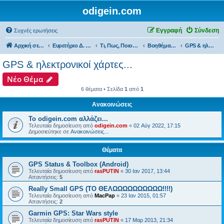
odigein.com
Εγγραφή
Σύνδεση
Συχνές ερωτήσεις
Αρχική σελίδα
Ευρετήριο Δ. Συζήτησης
Τι, Πως, Ποιος & Πού...
Βοηθήματα, Gadget & Αξεσουάρ...
GPS & ηλεκτρονικοί χάρτες...
GPS & ηλεκτρονικοί χάρτες...
Νέο Θέμα
6 θέματα • Σελίδα
1
από
1
Ανακοινώσεις
Το odigein.com αλλάζει...
Τελευταία δημοσίευση από
odigein.com
«
02 Αύγ 2022, 17:15
Δημοσιεύτηκε σε
Ανακοινώσεις...
Θέματα
GPS Status & Toolbox (Android)
Τελευταία δημοσίευση από
rasPUTIN
«
30 Ιαν 2017, 13:44
Απαντήσεις:
5
Really Small GPS (ΤΟ ΘΕΛΩΩΩΩΩΩΩΩΩΩ!!!!)
Τελευταία δημοσίευση από
MacPap
«
23 Ιαν 2015, 01:57
Απαντήσεις:
2
Garmin GPS: Star Wars style
Τελευταία δημοσίευση από
rasPUTIN
«
17 Μαρ 2013, 21:34