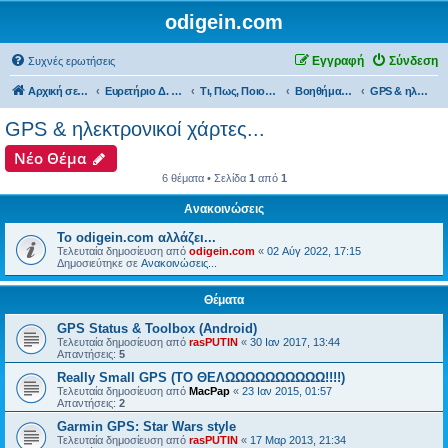
odigein.com
Εγγραφή
Σύνδεση
Συχνές ερωτήσεις
Αρχική σελίδα
Ευρετήριο Δ. Συζήτησης
Τι, Πως, Ποιος & Πού...
Βοηθήματα, Gadget & Αξεσουάρ...
GPS & ηλεκτρονικοί χάρτες...
GPS & ηλεκτρονικοί χάρτες...
Νέο Θέμα
6 θέματα • Σελίδα
1
από
1
Ανακοινώσεις
Το odigein.com αλλάζει...
Τελευταία δημοσίευση από
odigein.com
«
02 Αύγ 2022, 17:15
Δημοσιεύτηκε σε
Ανακοινώσεις...
Θέματα
GPS Status & Toolbox (Android)
Τελευταία δημοσίευση από
rasPUTIN
«
30 Ιαν 2017, 13:44
Απαντήσεις:
5
Really Small GPS (ΤΟ ΘΕΛΩΩΩΩΩΩΩΩΩΩ!!!!)
Τελευταία δημοσίευση από
MacPap
«
23 Ιαν 2015, 01:57
Απαντήσεις:
2
Garmin GPS: Star Wars style
Τελευταία δημοσίευση από
rasPUTIN
«
17 Μαρ 2013, 21:34