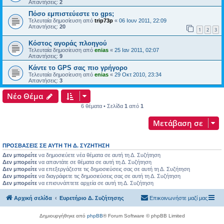
Απαντήσεις:
2
Πόσο εμπιστεύεστε το gps;
Τελευταία δημοσίευση από
trip73p
«
06 Ιουν 2011, 22:09
Απαντήσεις:
20
1
2
3
Κόστος αγοράς πλοηγού
Τελευταία δημοσίευση από
enias
«
25 Ιαν 2011, 02:07
Απαντήσεις:
9
Κάντε το GPS σας πιο γρήγορο
Τελευταία δημοσίευση από
enias
«
29 Οκτ 2010, 23:34
Απαντήσεις:
3
Νέο Θέμα
6 θέματα • Σελίδα
1
από
1
Μετάβαση σε
ΠΡΟΣΒΆΣΕΙΣ ΣΕ ΑΥΤΉ ΤΗ Δ. ΣΥΖΉΤΗΣΗ
Δεν μπορείτε
να δημοσιεύετε νέα θέματα σε αυτή τη Δ. Συζήτηση
Δεν μπορείτε
να απαντάτε σε θέματα σε αυτή τη Δ. Συζήτηση
Δεν μπορείτε
να επεξεργάζεστε τις δημοσιεύσεις σας σε αυτή τη Δ. Συζήτηση
Δεν μπορείτε
να διαγράφετε τις δημοσιεύσεις σας σε αυτή τη Δ. Συζήτηση
Δεν μπορείτε
να επισυνάπτετε αρχεία σε αυτή τη Δ. Συζήτηση
Αρχική σελίδα
Ευρετήριο Δ. Συζήτησης
Επικοινωνήστε μαζί μας
Δημιουργήθηκε από
phpBB
® Forum Software © phpBB Limited