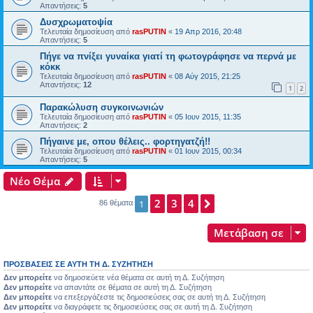
Απαντήσεις:
5
Δυσχρωματοψία
Τελευταία δημοσίευση από
rasPUTIN
«
19 Απρ 2016, 20:48
Απαντήσεις:
5
Πήγε να πνίξει γυναίκα γιατί τη φωτογράφησε να περνά με
κόκκ
Τελευταία δημοσίευση από
rasPUTIN
«
08 Αύγ 2015, 21:25
Απαντήσεις:
12
1
2
Παρακώλυση συγκοινωνιών
Τελευταία δημοσίευση από
rasPUTIN
«
05 Ιουν 2015, 11:35
Απαντήσεις:
2
Πήγαινε με, οπου θέλεις.. φορτηγατζή!!
Τελευταία δημοσίευση από
rasPUTIN
«
01 Ιουν 2015, 00:34
Απαντήσεις:
5
Νέο Θέμα
2
3
4
Επόμενη
1
86 θέματα
Μετάβαση σε
ΠΡΟΣΒΆΣΕΙΣ ΣΕ ΑΥΤΉ ΤΗ Δ. ΣΥΖΉΤΗΣΗ
Δεν μπορείτε
να δημοσιεύετε νέα θέματα σε αυτή τη Δ. Συζήτηση
Δεν μπορείτε
να απαντάτε σε θέματα σε αυτή τη Δ. Συζήτηση
Δεν μπορείτε
να επεξεργάζεστε τις δημοσιεύσεις σας σε αυτή τη Δ. Συζήτηση
Δεν μπορείτε
να διαγράφετε τις δημοσιεύσεις σας σε αυτή τη Δ. Συζήτηση