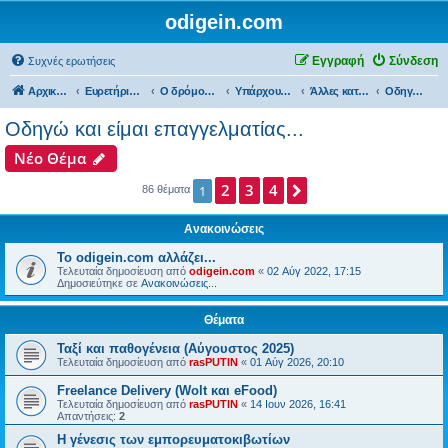
odigein.com
Εγγραφή
Σύνδεση
Συχνές ερωτήσεις
Αρχική σελίδα
Ευρετήριο Δ. Συζήτησης
Ο δρόμος είχε την δική του Ιστορία...
Υπάρχουμε και εμείς...
Άλλες κατηγορίες Οδηγών...
Οδηγώ και είμαι επαγγελματίας...
Οδηγώ και είμαι επαγγελματίας...
Νέο Θέμα
2
3
4
Επόμενη
1
86 θέματα
Ανακοινώσεις
Το odigein.com αλλάζει...
Τελευταία δημοσίευση από
odigein.com
«
02 Αύγ 2022, 17:15
Δημοσιεύτηκε σε
Ανακοινώσεις...
Θέματα
Ταξί και παθογένεια (Αύγουστος 2025)
Τελευταία δημοσίευση από
rasPUTIN
«
01 Αύγ 2026, 20:10
Freelance Delivery (Wolt και eFood)
Τελευταία δημοσίευση από
rasPUTIN
«
14 Ιουν 2026, 16:41
Απαντήσεις:
2
Η γένεσις των εμπορευματοκιβωτίων