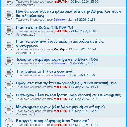
Τελευταία δημοσίευση από
rasPUTIN
«
03 Ιουν 2026, 15:20
Απαντήσεις:
2
Πού θα φορτίσουν τα ηλεκτρικά ταξί στην Αθήνα; Και πόσο
θα πληρώσουν;
Τελευταία δημοσίευση από
Johnny
«
21 Φεβ 2026, 21:35
Γιατί να μην βάζεις ΥΠΕΡΒΑΡΟ!
Τελευταία δημοσίευση από
rasPUTIN
«
24 Ιαν 2026, 16:01
Απαντήσεις:
2
Γιατί τα φορτηγά έχουν ακόμη ταμπούρα αντί για
δισκόφρενα;
Τελευταία δημοσίευση από
MacPap
«
19 Ιούλ 2025, 14:24
Απαντήσεις:
1
Τέλος τα υπέρβαρα φορτηγά στην Εθνική Οδό
Τελευταία δημοσίευση από
Johnny
«
13 Μαρ 2025, 13:14
Τι σημαίνει το TIR στα φορτηγά;
Τελευταία δημοσίευση από
Johnny
«
11 Οκτ 2024, 19:58
Πράγματα που πρέπει να γνωρίζεις για ένα επικαθήμενο!
Τελευταία δημοσίευση από
rasPUTIN
«
14 Απρ 2024, 19:21
Η φτώχεια θέλει καλοπέραση (δορυφορική σε επικαθήμενο)
Τελευταία δημοσίευση από
rasPUTIN
«
23 Μαρ 2024, 22:59
Μηχανήματα έργων (ελπίζω να μην είμαι off topic)
Τελευταία δημοσίευση από
rasPUTIN
«
23 Μαρ 2024, 22:42
Απαντήσεις:
1
Επαγγελματική οδήγησις ίσον "survivor"
Τελευταία δημοσίευση από
rasPUTIN
«
16 Μαρ 2024, 17:44