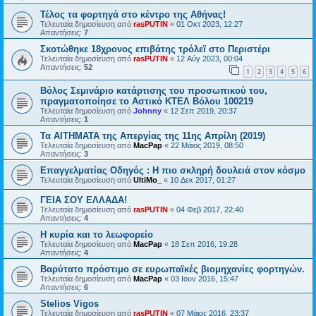
Τέλος τα φορτηγά στο κέντρο της Αθήνας!
Τελευταία δημοσίευση από
rasPUTIN
«
01 Οκτ 2023, 12:27
Απαντήσεις:
7
Σκοτώθηκε 18χρονος επιβάτης τρόλεϊ στο Περιστέρι
Τελευταία δημοσίευση από
rasPUTIN
«
12 Αύγ 2023, 00:04
Απαντήσεις:
52
1
2
3
4
5
6
Βόλος Σεμινάριο κατάρτισης του προσωπικού του,
πραγματοποίησε το Αστικό ΚΤΕΛ Βόλου 100219
Τελευταία δημοσίευση από
Johnny
«
12 Σεπ 2019, 20:37
Απαντήσεις:
1
Τα ΑΙΤΗΜΑΤΑ της Απεργίας της 11ης Απρίλη (2019)
Τελευταία δημοσίευση από
MacPap
«
22 Μάιος 2019, 08:50
Απαντήσεις:
3
Επαγγελματίας Οδηγός : Η πιο σκληρή δουλειά στον κόσμο
Τελευταία δημοσίευση από
UltiMo_
«
10 Δεκ 2017, 01:27
ΓΕΙΑ ΣΟΥ ΕΛΛΑΔΑ!
Τελευταία δημοσίευση από
rasPUTIN
«
04 Φεβ 2017, 22:40
Απαντήσεις:
4
Η κυρία και το λεωφορείο
Τελευταία δημοσίευση από
MacPap
«
18 Σεπ 2016, 19:28
Απαντήσεις:
4
Βαρύτατο πρόστιμο σε ευρωπαϊκές βιομηχανίες φορτηγών.
Τελευταία δημοσίευση από
MacPap
«
03 Ιουν 2016, 15:47
Απαντήσεις:
6
Stelios Vigos
Τελευταία δημοσίευση από
rasPUTIN
«
07 Μάιος 2016, 23:37