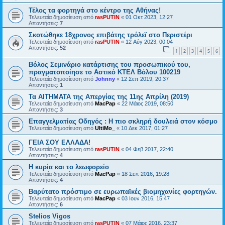
Τέλος τα φορτηγά στο κέντρο της Αθήνας!
Τελευταία δημοσίευση από
rasPUTIN
«
01 Οκτ 2023, 12:27
Απαντήσεις:
7
Σκοτώθηκε 18χρονος επιβάτης τρόλεϊ στο Περιστέρι
Τελευταία δημοσίευση από
rasPUTIN
«
12 Αύγ 2023, 00:04
Απαντήσεις:
52
1
2
3
4
5
6
Βόλος Σεμινάριο κατάρτισης του προσωπικού του,
πραγματοποίησε το Αστικό ΚΤΕΛ Βόλου 100219
Τελευταία δημοσίευση από
Johnny
«
12 Σεπ 2019, 20:37
Απαντήσεις:
1
Τα ΑΙΤΗΜΑΤΑ της Απεργίας της 11ης Απρίλη (2019)
Τελευταία δημοσίευση από
MacPap
«
22 Μάιος 2019, 08:50
Απαντήσεις:
3
Επαγγελματίας Οδηγός : Η πιο σκληρή δουλειά στον κόσμο
Τελευταία δημοσίευση από
UltiMo_
«
10 Δεκ 2017, 01:27
ΓΕΙΑ ΣΟΥ ΕΛΛΑΔΑ!
Τελευταία δημοσίευση από
rasPUTIN
«
04 Φεβ 2017, 22:40
Απαντήσεις:
4
Η κυρία και το λεωφορείο
Τελευταία δημοσίευση από
MacPap
«
18 Σεπ 2016, 19:28
Απαντήσεις:
4
Βαρύτατο πρόστιμο σε ευρωπαϊκές βιομηχανίες φορτηγών.
Τελευταία δημοσίευση από
MacPap
«
03 Ιουν 2016, 15:47
Απαντήσεις:
6
Stelios Vigos
Τελευταία δημοσίευση από
rasPUTIN
«
07 Μάιος 2016, 23:37