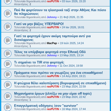
Τελευταία δημοσίευση από
rasPUTIN
«
03 Ιουν 2026, 15:20
Απαντήσεις:
2
Πού θα φορτίσουν τα ηλεκτρικά ταξί στην Αθήνα; Και πόσο
θα πληρώσουν;
Τελευταία δημοσίευση από
Johnny
«
21 Φεβ 2026, 21:35
Γιατί να μην βάζεις ΥΠΕΡΒΑΡΟ!
Τελευταία δημοσίευση από
rasPUTIN
«
24 Ιαν 2026, 16:01
Απαντήσεις:
2
Γιατί τα φορτηγά έχουν ακόμη ταμπούρα αντί για
δισκόφρενα;
Τελευταία δημοσίευση από
MacPap
«
19 Ιούλ 2025, 14:24
Απαντήσεις:
1
Τέλος τα υπέρβαρα φορτηγά στην Εθνική Οδό
Τελευταία δημοσίευση από
Johnny
«
13 Μαρ 2025, 13:14
Τι σημαίνει το TIR στα φορτηγά;
Τελευταία δημοσίευση από
Johnny
«
11 Οκτ 2024, 19:58
Πράγματα που πρέπει να γνωρίζεις για ένα επικαθήμενο!
Τελευταία δημοσίευση από
rasPUTIN
«
14 Απρ 2024, 19:21
Η φτώχεια θέλει καλοπέραση (δορυφορική σε επικαθήμενο)
Τελευταία δημοσίευση από
rasPUTIN
«
23 Μαρ 2024, 22:59
Μηχανήματα έργων (ελπίζω να μην είμαι off topic)
Τελευταία δημοσίευση από
rasPUTIN
«
23 Μαρ 2024, 22:42
Απαντήσεις:
1
Επαγγελματική οδήγησις ίσον "survivor"
Τελευταία δημοσίευση από
rasPUTIN
«
16 Μαρ 2024, 17:44