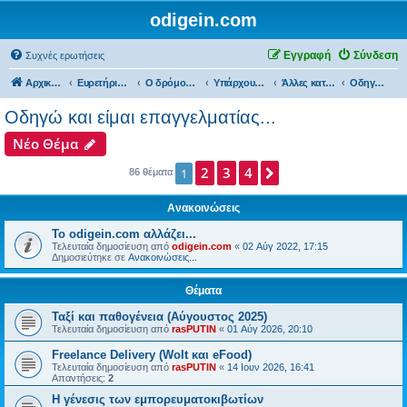
odigein.com
Εγγραφή
Σύνδεση
Συχνές ερωτήσεις
Αρχική σελίδα
Ευρετήριο Δ. Συζήτησης
Ο δρόμος είχε την δική του Ιστορία...
Υπάρχουμε και εμείς...
Άλλες κατηγορίες Οδηγών...
Οδηγώ και είμαι επαγγελματίας...
Οδηγώ και είμαι επαγγελματίας...
Νέο Θέμα
2
3
4
Επόμενη
1
86 θέματα
Ανακοινώσεις
Το odigein.com αλλάζει...
Τελευταία δημοσίευση από
odigein.com
«
02 Αύγ 2022, 17:15
Δημοσιεύτηκε σε
Ανακοινώσεις...
Θέματα
Ταξί και παθογένεια (Αύγουστος 2025)
Τελευταία δημοσίευση από
rasPUTIN
«
01 Αύγ 2026, 20:10
Freelance Delivery (Wolt και eFood)
Τελευταία δημοσίευση από
rasPUTIN
«
14 Ιουν 2026, 16:41
Απαντήσεις:
2
Η γένεσις των εμπορευματοκιβωτίων