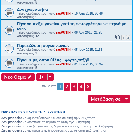
Απαντήσεις:
5
Δυσχρωματοψία
Τελευταία δημοσίευση από
rasPUTIN
«
19 Απρ 2016, 20:48
Απαντήσεις:
5
Πήγε να πνίξει γυναίκα γιατί τη φωτογράφησε να περνά με
κόκκ
Τελευταία δημοσίευση από
rasPUTIN
«
08 Αύγ 2015, 21:25
Απαντήσεις:
12
1
2
Παρακώλυση συγκοινωνιών
Τελευταία δημοσίευση από
rasPUTIN
«
05 Ιουν 2015, 11:35
Απαντήσεις:
2
Πήγαινε με, οπου θέλεις.. φορτηγατζή!!
Τελευταία δημοσίευση από
rasPUTIN
«
01 Ιουν 2015, 00:34
Απαντήσεις:
5
Νέο Θέμα
2
3
4
Επόμενη
1
86 θέματα
Μετάβαση σε
ΠΡΟΣΒΆΣΕΙΣ ΣΕ ΑΥΤΉ ΤΗ Δ. ΣΥΖΉΤΗΣΗ
Δεν μπορείτε
να δημοσιεύετε νέα θέματα σε αυτή τη Δ. Συζήτηση
Δεν μπορείτε
να απαντάτε σε θέματα σε αυτή τη Δ. Συζήτηση
Δεν μπορείτε
να επεξεργάζεστε τις δημοσιεύσεις σας σε αυτή τη Δ. Συζήτηση
Δεν μπορείτε
να διαγράφετε τις δημοσιεύσεις σας σε αυτή τη Δ. Συζήτηση