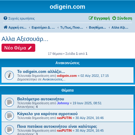
odigein.com
Εγγραφή
Σύνδεση
Συχνές ερωτήσεις
Αρχική σελίδα
Ευρετήριο Δ. Συζήτησης
Τι, Πως, Ποιος & Πού...
Βοηθήματα, Gadget & Αξεσουάρ...
Αλλα Αξεσουάρ...
Αλλα Αξεσουάρ...
Νέο Θέμα
17 θέματα • Σελίδα
1
από
1
Ανακοινώσεις
Το odigein.com αλλάζει...
Τελευταία δημοσίευση από
odigein.com
«
02 Αύγ 2022, 17:15
Δημοσιεύτηκε σε
Ανακοινώσεις...
Θέματα
Βολτόμετρο αυτοκινήτου
Τελευταία δημοσίευση από
Johnny
«
19 Ιουν 2025, 08:51
Απαντήσεις:
4
Κάγκελο για καρότσα αγροτικού
Τελευταία δημοσίευση από
rasPUTIN
«
30 Αύγ 2024, 16:46
Ποια πατάκια αυτοκινήτου είναι καλύτερα;
Τελευταία δημοσίευση από
rasPUTIN
«
30 Αύγ 2024, 16:45
Απαντήσεις:
3