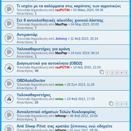
Τι ισχύει με τα καλύμματα στις καρότσες των αγροτικών;
Τελευταία δημοσίευση από
rasPUTIN
«
03 Μάιος 2024, 09:36
Απαντήσεις:
1
Σετ 8 αντιολισθητικές αλυσίδες χιονιού-λάσπης
Τελευταία δημοσίευση από
MacPap
«
04 Μαρ 2023, 03:03
Απαντήσεις:
7
Αντιραντάρ
Τελευταία δημοσίευση από
Johnny
«
11 Φεβ 2023, 20:24
Απαντήσεις:
3
Υαλοκαθαριστήρες για κράνη
Τελευταία δημοσίευση από
MacPap
«
19 Ιούλ 2019, 00:14
Απαντήσεις:
1
Διαγνωστικό για αυτοκίνητα (OBD2)
Τελευταία δημοσίευση από
rasPUTIN
«
14 Αύγ 2016, 12:24
Απαντήσεις:
49
1
2
3
4
5
OBDAutoDoctor
Τελευταία δημοσίευση από
enias
«
25 Σεπ 2013, 11:26
Απαντήσεις:
2
Υαλοκαθαριστήρες
Τελευταία δημοσίευση από
enias
«
23 Φεβ 2012, 17:26
Απαντήσεις:
25
1
2
3
Αντικλεπτικό σήματων Τελών Κυκλοφορίας
Τελευταία δημοσίευση από
leftergr
«
06 Φεβ 2012, 10:04
Απαντήσεις:
1
Anti Sleep Pilot: σας κρατάει ξύπνιους ενώ οδηγείτε
Τελευταία δημοσίευση από
leftergr
«
01 Ιουν 2011, 08:36