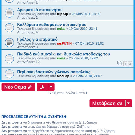
Απαντήσεις:
3
Αρωματικά αυτοκινήτου
Τελευταία δημοσίευση από
trip73p
«
28 Μαρ 2011, 14:02
Απαντήσεις:
2
Καλλύματα καθισμάτων αυτοκινήτου
Τελευταία δημοσίευση από
enias
«
19 Οκτ 2010, 23:41
Απαντήσεις:
4
Γρύλος για επιβατικό
Τελευταία δημοσίευση από
rasPUTIN
«
07 Οκτ 2010, 23:02
Απαντήσεις:
3
Παιδικό καθισματάκι και δυσκολία αποδοχής του
Τελευταία δημοσίευση από
enias
«
26 Ιούλ 2010, 12:02
Απαντήσεις:
10
1
2
Περί ανακλαστικών γιλέκων ασφαλείας...
Τελευταία δημοσίευση από
MacPap
«
20 Ιούλ 2010, 21:07
Νέο Θέμα
17 θέματα • Σελίδα
1
από
1
Μετάβαση σε
ΠΡΟΣΒΆΣΕΙΣ ΣΕ ΑΥΤΉ ΤΗ Δ. ΣΥΖΉΤΗΣΗ
Δεν μπορείτε
να δημοσιεύετε νέα θέματα σε αυτή τη Δ. Συζήτηση
Δεν μπορείτε
να απαντάτε σε θέματα σε αυτή τη Δ. Συζήτηση
Δεν μπορείτε
να επεξεργάζεστε τις δημοσιεύσεις σας σε αυτή τη Δ. Συζήτηση
Δεν μπορείτε
να διαγράφετε τις δημοσιεύσεις σας σε αυτή τη Δ. Συζήτηση